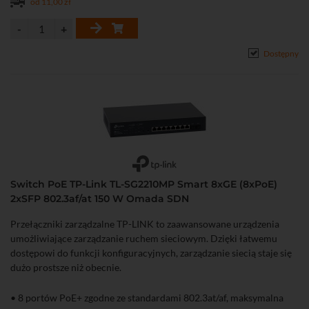
od 11,00 zł
• Obsługa SNMP oraz RMON umożliwiają wygodne zarządzanie
urządzeniem
Dostępny
Switch PoE TP-Link TL-SG2210MP Smart 8xGE (8xPoE)
2xSFP 802.3af/at 150 W Omada SDN
Przełączniki zarządzalne TP-LINK to zaawansowane urządzenia
umożliwiające zarządzanie ruchem sieciowym. Dzięki łatwemu
dostępowi do funkcji konfiguracyjnych, zarządzanie siecią staje się
dużo prostsze niż obecnie.
• 8 portów PoE+ zgodne ze standardami 802.3at/af, maksymalna