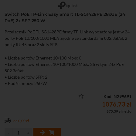
Switch PoE TP-Link Easy Smart TL-SG1428PE 28xGE (24
PoE) 2x SFP 250 W
Przełącznik PoE TL-SG1428PE firmy TP-Link wyposażony jest w 24
porty PoE 10/100/1000 Mb/s zgodne ze standardami 802.3at/af, 2
porty RJ-45 oraz 2 sloty SFP.
• Liczba portów Ethernet 10/100 Mb/s: 0
• Liczba portów Ethernet 10/100/1000 Mb/s: 26 w tym 24x PoE
802.3af/at
• Liczba portów SFP: 2
• Budżet mocy: 250 W
Kod: N299691
1076,73 zł
875,39 zł netto
od 0,00 zł