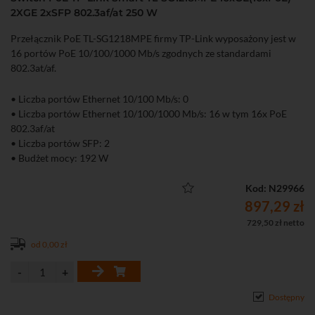
2XGE 2xSFP 802.3af/at 250 W
Przełącznik PoE TL-SG1218MPE firmy TP-Link wyposażony jest w
16 portów PoE 10/100/1000 Mb/s zgodnych ze standardami
802.3at/af.
• Liczba portów Ethernet 10/100 Mb/s: 0
• Liczba portów Ethernet 10/100/1000 Mb/s: 16 w tym 16x PoE
802.3af/at
• Liczba portów SFP: 2
• Budżet mocy: 192 W
Kod: N29966
897,29 zł
729,50 zł netto
od 0,00 zł
Dostępny