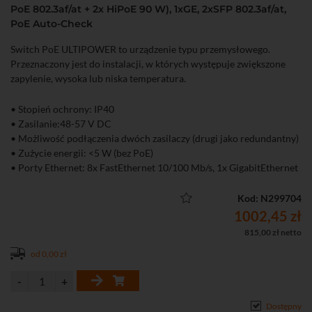
PoE 802.3af/at + 2x HiPoE 90 W), 1xGE, 2xSFP 802.3af/at,
PoE Auto-Check
Switch PoE ULTIPOWER to urządzenie typu przemysłowego.
Przeznaczony jest do instalacji, w których występuje zwiększone
zapylenie, wysoka lub niska temperatura.
• Stopień ochrony: IP40
• Zasilanie:48-57 V DC
• Możliwość podłączenia dwóch zasilaczy (drugi jako redundantny)
• Zużycie energii: <5 W (bez PoE)
• Porty Ethernet: 8x FastEthernet 10/100 Mb/s, 1x GigabitEthernet
10/100/100 Mb/s
• Porty PoE: 8 (6x 802.3at/af + 2x 802.3at/af HiPoE 90 W)
Kod: N299704
• Transmisja światłowodowa: 2x SFP 1000 Mb/s
1002,45 zł
• Zabezpieczanie przed wyładowaniami elektrostatycznymi: 6kV
815,00 zł netto
• Zakres temperatur pracy: -30...65℃
od 0,00 zł
• Dopuszczalna wilgotność otoczenia: 5...95%
• Funkcje Extend, VLAN, PoE Auto Check
• Możliwy montaż na szynie DIN
Dostępny