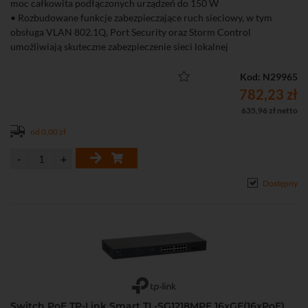
moc całkowita podłączonych urządzeń do 150 W
• Rozbudowane funkcje zabezpieczające ruch sieciowy, w tym
obsługa VLAN 802.1Q, Port Security oraz Storm Control
umożliwiają skuteczne zabezpieczenie sieci lokalnej
• Działanie zintegrowane z platformą Omada SDN
• Możliwość zoptymalizowania transmisji głosowych oraz wideo
Kod: N29965
dzięki funkcjom QoS (L2/L3/L4)
782,23 zł
• IGMP snooping
635,96 zł netto
• Zarządzanie poprzez przeglądarkę internetową oraz wiersz
od 0,00 zł
poleceń
• Obsługa SNMP oraz RMON umożliwiają wygodne zarządzanie
urządzeniem
Dostępny
Switch PoE TP-Link Smart TL-SG1218MPE 16xGE(16xPoE)