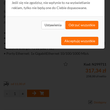
(1xPoE) 1xSFP (1000 M) 802.3af/at 30 W PoE
Jeśli się nie zgodzisz, nie wpłynie to na wyświetlanie
reklam, tylko nie będą one do Ciebie dopasowane.
Switch PoE ULTIPOWER to urządzenie typu przemysłowego.
Przeznaczony jest do instalacji, w których występuje zwiększone
zapylenie, wysoka lub niska temperatura.
Ustawienia
Odrzuć wszystkie
• Stopień ochrony: IP40
• Zasilanie: 48-57 V DC
Akceptuję wszystkie
• Możliwość podłączenia dwóch zasilaczy (drugi jako redundantny)
• Zużycie energii: <5 W (bez PoE)
• Porty Ethernet: 1x GigabitEthernet 10/100/1000 Mb/s
• Porty PoE: 1
• Transmisja światłowodowa: 1x SFP 1000 Mb/s
Kod: N299711
• Zabezpieczanie przed wyładowaniami elektrostatycznymi: 6 kV
317,34 zł
• Zakres temperatur pracy: -40...65°C
258,00 zł netto
• Dopuszczalna wilgotność otoczenia: 5...95%
od 11,00 zł
• Możliwy montaż na szynie DIN
Dostępny