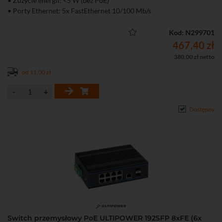
• Zużycie energii: <5 W (bez PoE)
• Porty Ethernet: 5x FastEthernet 10/100 Mb/s
• Porty PoE: 4
• Transmisja światłowodowa: 2x SFP 100 Mb/s
Kod: N299701
• Zabezpieczanie przed wyładowaniami elektrostatycznymi: 6kV
467,40 zł
• Zakres temperatur pracy: -30...65℃
380,00 zł netto
• Dopuszczalna wilgotność otoczenia: 5...95%
od 11,00 zł
• Funkcje Extend, VLAN, PoE Auto Check
• Możliwy montaż na szynie DIN
Dostępny
Switch przemysłowy PoE ULTIPOWER 192SFP 8xFE (6x