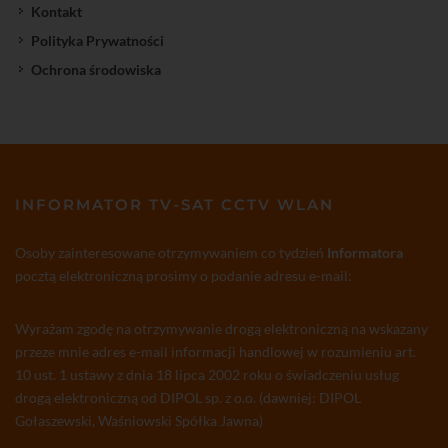
Kontakt
Polityka Prywatności
Ochrona środowiska
INFORMATOR TV-SAT CCTV WLAN
Osoby zainteresowane otrzymywaniem co tydzień
Informatora
pocztą elektroniczną prosimy o podanie adresu e-mail:
Wyrażam zgodę na otrzymywanie drogą elektroniczną na wskazany
przeze mnie adres e-mail informacji handlowej w rozumieniu art.
10 ust. 1 ustawy z dnia 18 lipca 2002 roku o świadczeniu usług
drogą elektroniczną od DIPOL sp. z o.o. (dawniej: DIPOL
Gołaszewski, Waśniowski Spółka Jawna)