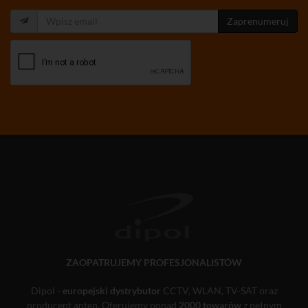
Zaprenumeruj
ZAOPATRUJEMY PROFESJONALISTÓW
Dipol -
europejski dystrybutor
CCTV, WLAN, TV-SAT oraz
producent anten. Oferujemy ponad
2000 towarów
z pełnym