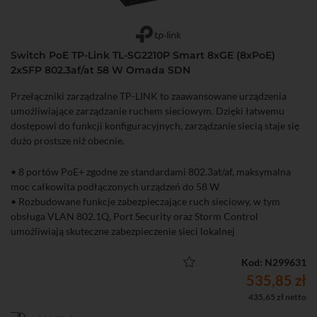
Switch PoE TP-Link TL-SG2210P Smart 8xGE (8xPoE)
2xSFP 802.3af/at 58 W Omada SDN
Przełączniki zarządzalne TP-LINK to zaawansowane urządzenia
umożliwiające zarządzanie ruchem sieciowym. Dzięki łatwemu
dostępowi do funkcji konfiguracyjnych, zarządzanie siecią staje się
dużo prostsze niż obecnie.
• 8 portów PoE+ zgodne ze standardami 802.3at/af, maksymalna
moc całkowita podłączonych urządzeń do 58 W
• Rozbudowane funkcje zabezpieczające ruch sieciowy, w tym
obsługa VLAN 802.1Q, Port Security oraz Storm Control
umożliwiają skuteczne zabezpieczenie sieci lokalnej
• Możliwość zoptymalizowania transmisji głosowych oraz wideo
dzięki funkcjom QoS (L2/L3/L4)
Kod: N299631
• IGMP snooping
535,85 zł
• Zarządzanie poprzez przeglądarkę internetową oraz wiersz
435,65 zł netto
poleceń