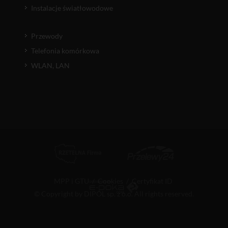
Instalacje światłowodowe
Przewody
Telefonia komórkowa
WLAN, LAN
MPP i GTU
/
Cookies
/
Certyfikat ID
© Copyright by DIPOL sp. z o.o. All rights reserved.