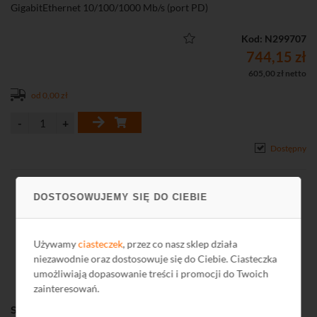
GigabitEthernet 10/100/1000 Mb/s (port PD)
• Porty PoE: 4 802.3af/at
• Transmisja światłowodowa: 2x SFP 1000 Mb/s
Kod: N299707
• Zabezpieczanie przed wyładowaniami elektrostatycznymi: 6 kV
744,15 zł
• Zakres temperatur pracy: -30...65°C
605,00 zł netto
• Dopuszczalna wilgotność otoczenia: 5...95%
od 0,00 zł
• Funkcje Extend, VLAN, PoE Auto Check
• Możliwy montaż na szynie DIN
• Możliwość zasilania switcha poprzez skrętkę (max. 60 W)
Dostępny
DOSTOSOWUJEMY SIĘ DO CIEBIE
Używamy
ciasteczek
, przez co nasz sklep działa
niezawodnie oraz dostosowuje się do Ciebie. Ciasteczka
umożliwiają dopasowanie treści i promocji do Twoich
zainteresowań.
Switch przemysłowy PoE ULTIPOWER 311SFP mini 1xGE