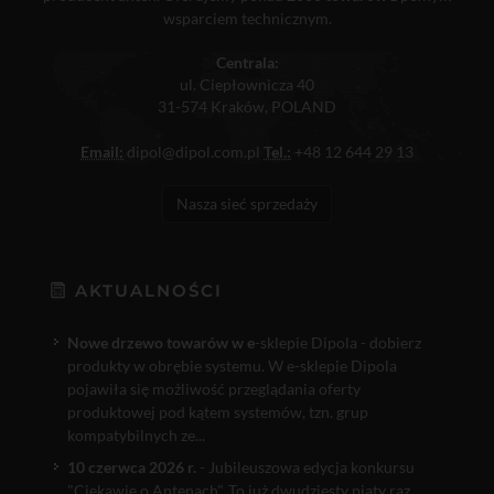
wsparciem technicznym.
Centrala:
ul. Ciepłownicza 40
31-574 Kraków, POLAND
Email:
dipol@dipol.com.pl
Tel.:
+48 12 644 29 13
Nasza sieć sprzedaży
AKTUALNOŚCI
Nowe drzewo towarów w e
-sklepie Dipola - dobierz
produkty w obrębie systemu. W e-sklepie Dipola
pojawiła się możliwość przeglądania oferty
produktowej pod kątem systemów, tzn. grup
kompatybilnych ze...
10 czerwca 2026 r.
- Jubileuszowa edycja konkursu
"Ciekawie o Antenach". To już dwudziesty piąty raz,