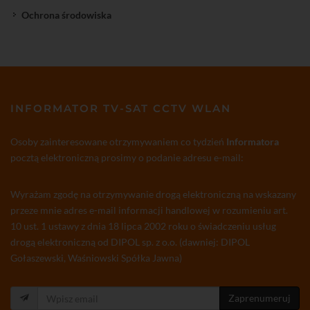
Ochrona środowiska
INFORMATOR TV-SAT CCTV WLAN
Osoby zainteresowane otrzymywaniem co tydzień
Informatora
pocztą elektroniczną prosimy o podanie adresu e-mail:
Wyrażam zgodę na otrzymywanie drogą elektroniczną na wskazany
przeze mnie adres e-mail informacji handlowej w rozumieniu art.
10 ust. 1 ustawy z dnia 18 lipca 2002 roku o świadczeniu usług
drogą elektroniczną od DIPOL sp. z o.o. (dawniej: DIPOL
Gołaszewski, Waśniowski Spółka Jawna)
Zaprenumeruj