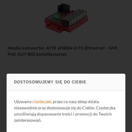
Media konwerter ATTE xFIBER-2-70 (Ethernet - SFP,
PoE OUT 802.3at/af/passive)
306,27 zł
DOSTOSOWUJEMY SIĘ DO CIEBIE
249,00 zł netto
Używamy
ciasteczek
, przez co nasz sklep działa
niezawodnie oraz dostosowuje się do Ciebie. Ciasteczka
umożliwiają dopasowanie treści i promocji do Twoich
Kod: L1307
zainteresowań.