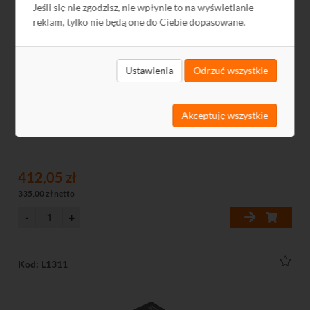
Jeśli się nie zgodzisz, nie wpłynie to na wyświetlanie
reklam, tylko nie będą one do Ciebie dopasowane.
Ustawienia
Odrzuć wszystkie
Media konwerter ULTIMODE G-10G/SFP+
Akceptuję wszystkie
412,05 zł
335,00 zł netto
Kod: L1311