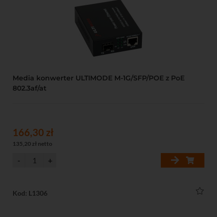
Media konwerter ULTIMODE M-1G/SFP/POE z PoE
802.3af/at
166,30 zł
135,20 zł netto
Kod: L1306