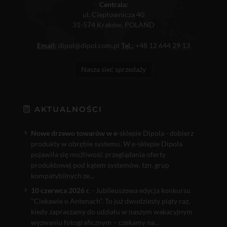
Centrala:
ul. Ciepłownicza 40
31-574 Kraków, POLAND
Email:
dipol@dipol.com.pl
Tel.:
+48 12 644 29 13
Nasza sieć sprzedaży
AKTUALNOŚCI
Nowe drzewo towarów w e
-sklepie Dipola - dobierz
produkty w obrębie systemu. W e-sklepie Dipola
pojawiła się możliwość przeglądania oferty
produktowej pod kątem systemów, tzn. grup
kompatybilnych ze...
10 czerwca 2026 r.
- Jubileuszowa edycja konkursu
"Ciekawie o Antenach". To już dwudziesty piąty raz,
kiedy zapraszamy do udziału w naszym wakacyjnym
wyzwaniu fotograficznym – czekamy na...