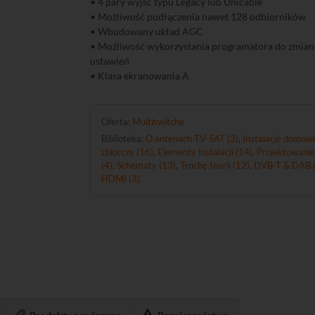
• 4 pary wyjść typu Legacy lub Unicable
• Możliwość podłączenia nawet 128 odbiorników
• Wbudowany układ AGC
• Możliwość wykorzystania programatora do zmia
ustawień
• Klasa ekranowania A
Oferta:
Multiswitche
Biblioteka:
O antenach TV-SAT (3)
,
Instalacje domowe
zbiorcze (16)
,
Elementy instalacji (14)
,
Projektowanie
(4)
,
Schematy (13)
,
Trochę teorii (12)
,
DVB-T & DAB (
HDMI (3)
.