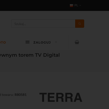
PL
OTO
ZALOGUJ
tywnym torem TV Digital
d towaru:
R80581