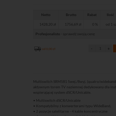
Netto
Brutto
Rabat
Ilość
1428,20 zł
1756,69 zł
0 %
od 1 sz
Profesjonalisto
- sprawdź swoją cenę
od 0,00 zł
Multiswitch SRM581 5wej./8wyj. (quatro/wideband) 
aktywnym torem TV naziemnej dedykowany dla inst
wspierającej system dSCR/Unicable.
• Multiswitch dSCR/Unicable
• Kompatybilny z konwerterami typu WideBand,
• 2 pozycje satelitarne - 4 kable koncentryczne