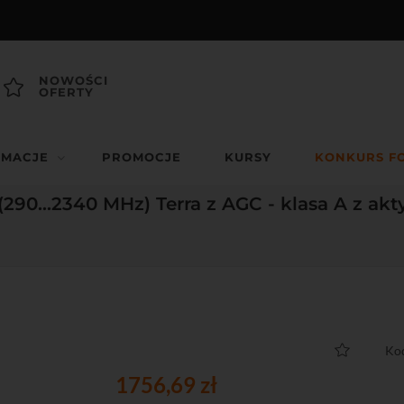
NOWOŚCI
OFERTY
RMACJE
PROMOCJE
KURSY
KONKURS F
290...2340 MHz) Terra z AGC - klasa A z ak
Ko
1756,69 zł