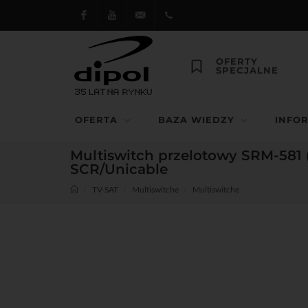
Facebook
Youtube
dipol@dipol.com.pl
+48
OFERTY
SPECJALNE
12
644
OFERTA
BAZA WIEDZY
INFO
29 13
Multiswitch przelotowy SRM-581 (
SCR/Unicable
TV-SAT
Multiswitche
Multiswitche