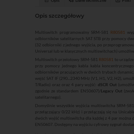
Opis
Dane techniczne
Pliki
Opis szczegółowy
Multiswitch programowalny SRM-581
R80581
wypo
odbiorników satelitarnych SAT STB przy pomocy dwóc
(32 odbiorniki z jednego wyjścia, po przeprogra
Universal lub w klasycznych multiswitchach) umożliwi
Multiswitch przelotowy SRM-581
R80581
to urządze
przy pomocy jednego kabla kabla koncentryczneg
odbiorników pracujących w dwóch trybach dynamiczny
wejść SAT IF (290...2340 MHz (V1, H1, V2, H2), umo
T/Radio) oraz oraz 4 pary wyjść:
dSCR Out
(umożliw
zgodnie ze standardem EN50607)/
Legacy Out
(zwyk
satelitarnego).
Domyślnie wszystkie wyjścia multiswitcha SRM-58
przełączający 0/22 kHz) i przełączają się na Unic
dwóch wyjść multiswitcha dla każdej z 4 par można
EN50607. Dostępny na wyjściu cyfrowy sygnał dost