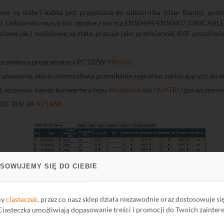
owe są stałe i każda jest przypisana do odbiornika (User Bands), po
par). Odbiorniki muszą być zgodne z normą EN50494/EN50607 (UNICABLE 
iowe jak i wyjściowe są stałe, pracuje jako przemiennik IF/IF umożliwi
ę za pomocą programatora PC102W
R80561
.
nowania, które uniemożliwia przenikanie sygnałów zakłócających do w
1 stosować należy konwertery typu
Wideband
lub
QUATRO.
(po wcześni
202F 20V 2A
R71468
.
SOWUJEMY SIĘ DO CIEBIE
my
ciasteczek
, przez co nasz sklep działa niezawodnie oraz dostosowuje si
 Ciasteczka umożliwiają dopasowanie treści i promocji do Twoich zainter