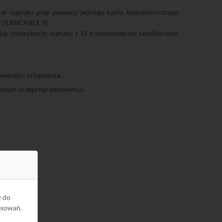
dział sygnału przy pomocy jednego kabla koncentrycznego
I/UNICABLE II).
ając dystrybucję sygnału z 32 transponderów satelitarnych
ewnątrz urządzenia.
ejszym przeprogramowaniu).
ę do
esowań.