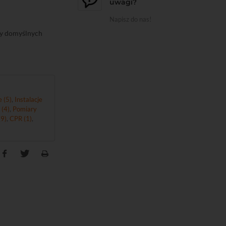
uwagi?
Napisz do nas!
ny domyślnych
 (5)
,
Instalacje
 (4)
,
Pomiary
9)
,
CPR (1)
,