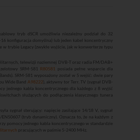
ablowy tryb dSCR umożliwia niezależny podział do 32
16 konfiguracja domyślna) lub jeden kabel koncentryczny
ie w trybie Legacy (zwykłe wyjście, jak w konwerterze typu
elitarnych, telewizji naziemnej DVB-T oraz radia FM/DAB+
 przelotowy SRM-581
R80581
posiada pełne wsparcie dla
 Bands). SRM-581 wyposażony został w 5 wejść: dwie pary
typu Wide Band
A98222
), aktywny tor Terr. TV (sygnał DVB-
cy jednego kabla koncentrycznego dla każdego z 8 wyjść
iswitchach służących do podłączenia klasycznego tunera
ła sygnał sterujący: napięcie zasilające 14/18 V, sygnał
4/EN50607 (tryb dynamiczny). Oznacza to, że na każdym z
przy pomocy jednego kabla koncentrycznego w standardzie
litarnych
pracujących w paśmie 5-2400 MHz.