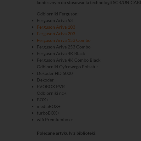
koniecznym do stosowania technologii SCR/UNICABLE 
Odbiorniki Ferguson:
Ferguson Ariva 53
Ferguson Ariva 103
Ferguson Ariva 203
Ferguson Ariva 153 Combo
Ferguson Ariva 253 Combo
Ferguson Ariva 4K Black
Ferguson Ariva 4K Combo Black
Odbiorniki Cyfrowego Polsatu:
Dekoder HD 5000
Dekoder
EVOBOX PVR
Odbiorniki nc+:
BOX+
mediaBOX+
turboBOX+
wifi Premiumbox+
Polecane artykuły z biblioteki: