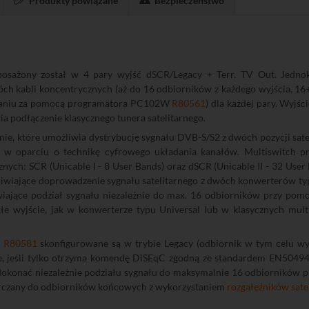
Produkty powiązane
Bezpieczeństwo
sażony został w 4 pary wyjść dSCR/Legacy + Terr. TV Out. Jednok
h kabli koncentrycznych (aż do 16 odbiorników z każdego wyjścia, 16+
mowaniu za pomocą programatora PC102W
R80561
) dla każdej pary. Wyjśc
a podłączenie klasycznego tunera satelitarnego.
nie, które umożliwia dystrybucję sygnału DVB-S/S2 z dwóch pozycji sat
o w oparciu o technikę cyfrowego układania kanałów. Multiswitch
ch: SCR (Unicable I - 8 User Bands) oraz dSCR (Unicable II - 32 User
żliwiające doprowadzenie sygnału satelitarnego z dwóch konwerterów 
iające podział sygnału niezależnie do max. 16 odbiorników przy pomo
łe wyjście, jak w konwerterze typu Universal lub w klasycznych mult
1
R80581
skonfigurowane są w trybie Legacy (odbiornik w tym celu wysy
able, jeśli tylko otrzyma komendę DiSEqC zgodną ze standardem EN5049
 dokonać niezależnie podziału sygnału do maksymalnie 16 odbiorników 
arczany do odbiorników końcowych z wykorzystaniem
rozgałęźników sate