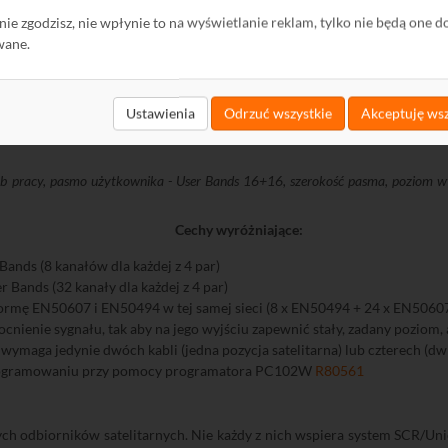
ę nie zgodzisz, nie wpłynie to na wyświetlanie reklam, tylko nie będą one d
wane.
Ustawienia
Odrzuć wszystkie
Akceptuję wsz
b pracy, pasmo użytkownika - User Bands 16+16, szerokość pasma, poziom wy
Cechy wyróżniające:
Bands (8 kanałów dla każdej z 4 par)
 Bands (32 kanały dla każdej z 4 par)
ormę EN50607 i EN50494 w tej samej sieci (8 x EN50494 + 24 x EN5060
cnienie sygnału, tak aby na jego wyjściu zapewnić stały, zadany pozi
wymaga jedynie dwóch kabli (jedna pozycja satelitarna) lub czterech (dwi
ogramowaniu przy pomocy programatora PC102W
R80561
nych odbiorników satelitarnych. Nie każdy z nich wspiera system SCR