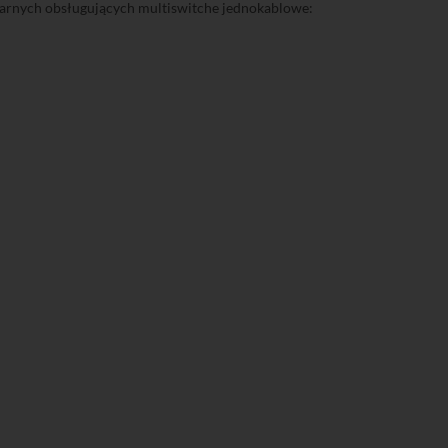
tarnych obsługujących multiswitche jednokablowe: