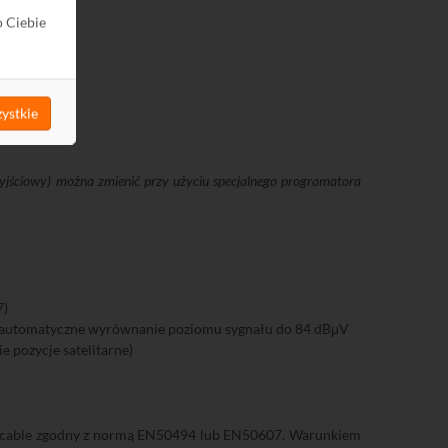
o Ciebie
ystkie
jściowy) można zmienić przy użyciu specjalnego programatora
7)
om, automatyczne wyrównanie poziomu sygnału do 84 dBμV
e pozycje satelitarne)
/Unicable zgodny z normą EN50494 lub EN50607. Warunkiem