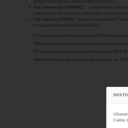
Urządzenie pracować może w dwóch trybach:
tryb dynamiczny (DYNAMIC)
- częstotliwości wyjści
maksymalnie do 32 tunerów (dla każdej z czterech 
tryb statyczny (STATIC)
- zarówno częstotliwości wejśc
na nieograniczoną liczbę odbiorników.
Programowanie multiswitchy serii dSCR odbywa si
Odlewana obudowa zapewnia wysoką skuteczność ekra
W instalacjach bazujących na multiswichach SRM-58
Multiswitch wymaga zewnętrznego zasilacza, np. PS
DOSTO
Używa
Ciebie.