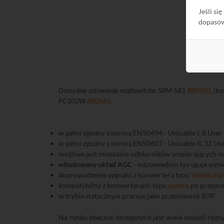
Jeśli si
dopaso
Domyślne ustawienie multiswitcha SRM-581
R80581
(try
PC102W
R80561
.
w pełni zgodny z normą EN50494 - Unicable I, 8 User 
w pełni zgodny z normą EN50607 - Unicable II, 32 User
możliwe jest mieszanie odbiorników wspierających n
wbudowany układ AGC
- odpowiednio koryguje wzmo
doprowadzenie sygnału z konwertera typu
Wideband
kompatybilny z konwerterami typu
quatro
po przepr
w trybie statycznym pracuje jako przemiennik IF/IF
Na rynku obecnie dostępnych jest wiele modeli róż