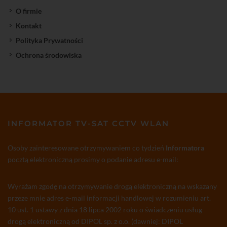
O firmie
Kontakt
Polityka Prywatności
Ochrona środowiska
INFORMATOR TV-SAT CCTV WLAN
Osoby zainteresowane otrzymywaniem co tydzień
Informatora
pocztą elektroniczną prosimy o podanie adresu e-mail:
Wyrażam zgodę na otrzymywanie drogą elektroniczną na wskazany
przeze mnie adres e-mail informacji handlowej w rozumieniu art.
10 ust. 1 ustawy z dnia 18 lipca 2002 roku o świadczeniu usług
drogą elektroniczną od DIPOL sp. z o.o. (dawniej: DIPOL