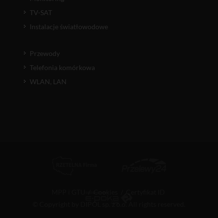
TV-SAT
Instalacje światłowodowe
Przewody
Telefonia komórkowa
WLAN, LAN
MPP i GTU
/
Cookies
/
Certyfikat ID
© Copyright by DIPOL sp. z o.o. All rights reserved.