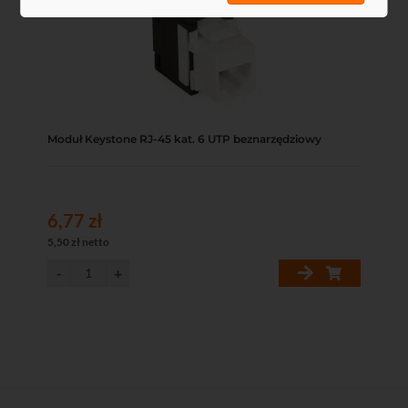
Moduł Keystone RJ-45 kat. 6 UTP beznarzędziowy
6,77 zł
5,50 zł netto