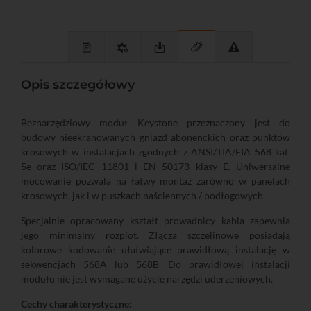
Opis szczegółowy
Beznarzędziowy moduł Keystone przeznaczony jest do
budowy nieekranowanych gniazd abonenckich oraz punktów
krosowych w instalacjach zgodnych z ANSI/TIA/EIA 568 kat.
5e oraz ISO/IEC 11801 i EN 50173 klasy E. Uniwersalne
mocowanie pozwala na łatwy montaż zarówno w panelach
krosowych, jak i w puszkach naściennych / podłogowych.
Specjalnie opracowany kształt prowadnicy kabla zapewnia
jego minimalny rozplot. Złącza szczelinowe posiadają
kolorowe kodowanie ułatwiające prawidłową instalację w
sekwencjach 568A lub 568B. Do prawidłowej instalacji
modułu nie jest wymagane użycie narzędzi uderzeniowych.
Cechy charakterystyczne: