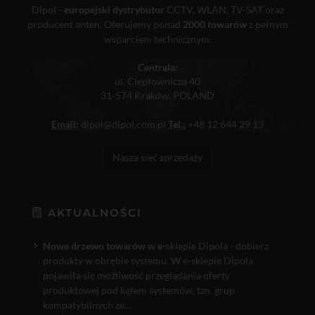
Dipol -
europejski dystrybutor
CCTV, WLAN, TV-SAT oraz
producent anten. Oferujemy ponad
2000 towarów
z pełnym
wsparciem technicznym.
Centrala:
ul. Ciepłownicza 40
31-574 Kraków, POLAND
Email:
dipol@dipol.com.pl
Tel.:
+48 12 644 29 13
Nasza sieć sprzedaży
AKTUALNOŚCI
Nowe drzewo towarów w e
-sklepie Dipola - dobierz
produkty w obrębie systemu. W e-sklepie Dipola
pojawiła się możliwość przeglądania oferty
produktowej pod kątem systemów, tzn. grup
kompatybilnych ze...