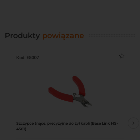
Produkty
powiązane
Kod: E8007
Ko
Szczypce tnące, precyzyjne do żył kabli (Base Link HS-
Ści
4501)