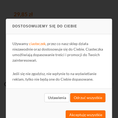
29,85 zł
6,
24,27 zł netto
5,0
DOSTOSOWUJEMY SIĘ DO CIEBIE
Używamy
ciasteczek
, przez co nasz sklep działa
niezawodnie oraz dostosowuje się do Ciebie. Ciasteczka
Zobacz wszystkie
umożliwiają dopasowanie treści i promocji do Twoich
zainteresowań.
Jeśli się nie zgodzisz, nie wpłynie to na wyświetlanie
reklam, tylko nie będą one do Ciebie dopasowane.
Ostatnio
oglądane
Ustawienia
Odrzuć wszystkie
Kod: J2308
Akceptuję wszystkie