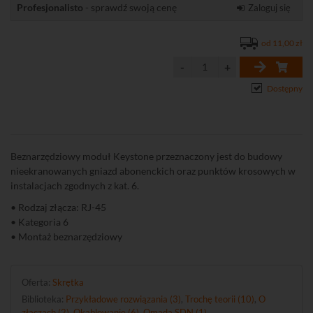
Profesjonalisto
- sprawdź swoją cenę
Zaloguj się
od 11,00 zł
Dostępny
Beznarzędziowy moduł Keystone przeznaczony jest do budowy
nieekranowanych gniazd abonenckich oraz punktów krosowych w
instalacjach zgodnych z kat. 6.
• Rodzaj złącza: RJ-45
• Kategoria 6
• Montaż beznarzędziowy
Oferta:
Skrętka
Biblioteka:
Przykładowe rozwiązania (3)
,
Trochę teorii (10)
,
O
złączach (2)
,
Okablowanie (6)
,
Omada SDN (1)
.