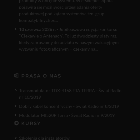
produkty w obrębie systemu. W e-sklepie Dipola
pojawiła się możliwość przeglądania oferty
produktowej pod kątem systemów, tzn. grup
kompatybilnych ze...
10 czerwca 2026 r.
- Jubileuszowa edycja konkursu
"Ciekawie o Antenach". To już dwudziesty piąty raz,
kiedy zapraszamy do udziału w naszym wakacyjnym
wyzwaniu fotograficznym – czekamy na...
PRASA O NAS
Transmodulator TDX-4168 FTA TERRA - Świat Radio
nr 10/2019
Dobry kabel koncentryczny - Świat Radio nr 8/2019
Modulator MI520P Terra - Świat Radio nr 9/2019
KURSY
Szkolenia dla instalatorów