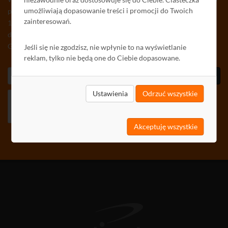
umożliwiają dopasowanie treści i promocji do Twoich
przeze mnie adres e-mail informacji handlowej w rozumieniu art.
zainteresowań.
10 ust. 1 ustawy z dnia 18 lipca 2002 roku o świadczeniu usług
drogą elektroniczną od DIPOL sp. z o.o. (dawniej: DIPOL
Gołaszewski, Waśniowski Spółka Jawna)
Jeśli się nie zgodzisz, nie wpłynie to na wyświetlanie
reklam, tylko nie będą one do Ciebie dopasowane.
Zaprenumeruj
Ustawienia
Odrzuć wszystkie
Akceptuję wszystkie