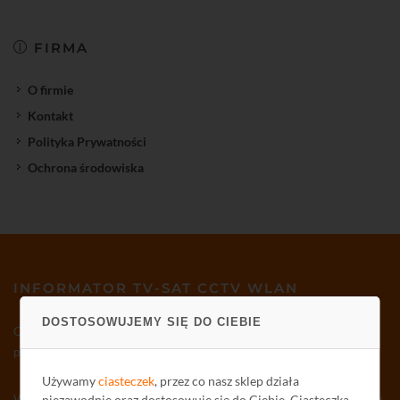
FIRMA
O firmie
Kontakt
Polityka Prywatności
Ochrona środowiska
INFORMATOR TV-SAT CCTV WLAN
DOSTOSOWUJEMY SIĘ DO CIEBIE
Osoby zainteresowane otrzymywaniem co tydzień
Informatora
pocztą elektroniczną prosimy o podanie adresu e-mail:
Używamy
ciasteczek
, przez co nasz sklep działa
Wyrażam zgodę na otrzymywanie drogą elektroniczną na wskazany
niezawodnie oraz dostosowuje się do Ciebie. Ciasteczka