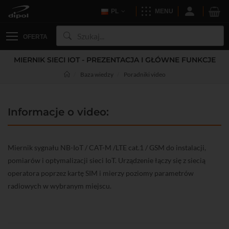
PL
MENU
OFERTA
MIERNIK SIECI IOT - PREZENTACJA I GŁÓWNE FUNKCJE
Baza wiedzy
Poradniki video
Informacje o video:
Miernik sygnału NB-IoT / CAT-M /LTE cat.1 / GSM do instalacji,
pomiarów i optymalizacji sieci IoT. Urządzenie łączy się z siecią
operatora poprzez kartę SIM i mierzy poziomy parametrów
radiowych w wybranym miejscu.