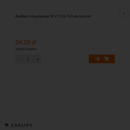
Zasilacz impulsowy 12 V / 2 A / 5,5 do kamer
Roz
24,35 zł
39
19,80 zł netto
31,
ZAKUPY