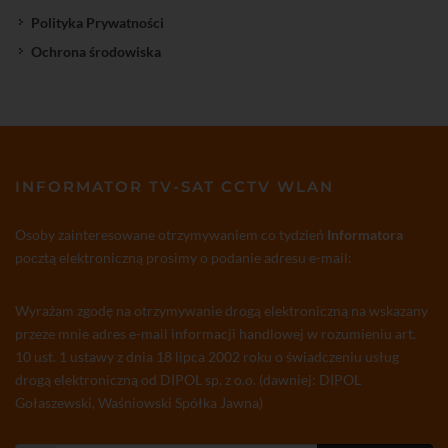
Polityka Prywatności
Ochrona środowiska
INFORMATOR TV-SAT CCTV WLAN
Osoby zainteresowane otrzymywaniem co tydzień
Informatora
pocztą elektroniczną prosimy o podanie adresu e-mail:
Wyrażam zgodę na otrzymywanie drogą elektroniczną na wskazany
przeze mnie adres e-mail informacji handlowej w rozumieniu art.
10 ust. 1 ustawy z dnia 18 lipca 2002 roku o świadczeniu usług
drogą elektroniczną od DIPOL sp. z o.o. (dawniej: DIPOL
Gołaszewski, Waśniowski Spółka Jawna)