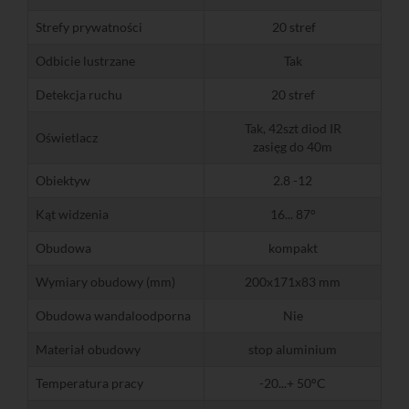
Strefy prywatności
20 stref
Odbicie lustrzane
Tak
Detekcja ruchu
20 stref
Tak, 42szt diod IR
Oświetlacz
zasięg do 40m
Obiektyw
2.8 -12
Kąt widzenia
16... 87°
Obudowa
kompakt
Wymiary obudowy (mm)
200x171x83 mm
Obudowa wandaloodporna
Nie
Materiał obudowy
stop aluminium
Temperatura pracy
-20...+ 50°C