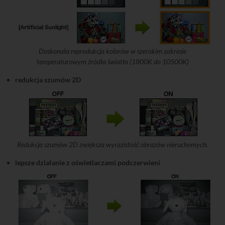
Doskonała reprodukcja kolorów w szerokim zakresie
temperaturowym źródła światła (1800K do 10500K)
redukcja szumów 2D
Redukcja szumów 2D zwiększa wyrazistość obrazów nieruchomych.
lepsze działanie z oświetlaczami podczerwieni