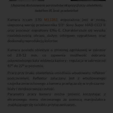
Ulepszone dostosowanie parametrów ekspozycji przy oświetleniu
światłem IR, brak prześwietleń
Kamera n-cam 570
M11265
wyposażona jest w nową,
ulepszoną wersję przetwornika 1/3" Sony Super HAD CCD II
oraz procesor sygnałowy Effio-E. Charakteryzuje się wysoką
rozdzielczością obrazu, dużym odstępem sygnał/szum oraz
doskonałą reprodukcją kolorów.
Kamera posiada obiektyw o zmiennej ogniskowej w zakresie
od 2.8-12 mm, co zapewnia możliwość dobrania
odpowiedniego kąta widzenia kamery - regulacja w zakresie od
o
o
87
do 22
w poziomie.
Pracę przy braku oświetlenia umożliwia wbudowany reflektor
podczerwieni. Reflektor załączany jest z wbudowanego
czujnika zmierzchowego a kamera przełącza się w tryb czarno-
biały i zwiększa swoją czułość.
Parametry pracy kamery można zmienić korzystając z
ekranowego menu sterowanego za pomocą manipulatora
znajdującego się na kablu przyłączeniowym.