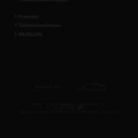
Przewody
Telefonia komórkowa
WLAN, LAN
MPP i GTU
/
Cookies
/
Certyfikat ID
© Copyright by DIPOL sp. z o.o. All rights reserved.