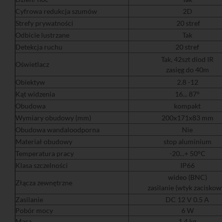
Cyfrowa redukcja szumów
2D
Strefy prywatności
20 stref
Odbicie lustrzane
Tak
Detekcja ruchu
20 stref
Tak, 42szt diod IR
Oświetlacz
zasięg do 40m
Obiektyw
2.8 -12
Kąt widzenia
16... 87°
Obudowa
kompakt
Wymiary obudowy (mm)
200x171x83 mm
Obudowa wandaloodporna
Nie
Materiał obudowy
stop aluminium
Temperatura pracy
-20...+ 50°C
Klasa szczelności
IP66
wideo (BNC)
Złącza zewnętrzne
zasilanie (wtyk zaciskow
Zasilanie
DC 12 V 0.5 A
Pobór mocy
6 W
Masa
1.4 kg