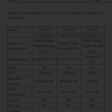
Tabela poniżej prezentuje różnice w procesorach sygnałowych
serii Effio:
Model
"Effio-P"
"Effio-S"
"Effio-E"
CXD4129GG
CXD4130GG
CXD4127GG
960H, 760H
960H, 760H,
Wspierane
960H, 760H
WDR/Normal
510H Normal
przetworniki
Normal CCDs
CCDs
CCDs
Ponad 650
Rozdzielczość
Ponad 650 TVL
Ponad 650 TVL
TVL
WDR
Tak
Nie
Nie
ATR
ATR-EX
ATR-EX
ATR
Redukcja
2D&3D-NR
2D&3D-NR
2D-NR
szumów
Maski
20 masek
20 masek
8 masek
prywatości
E-zoom
Tak
Tak
Nie
Sens-up
Tak
Tak
Nie
Cyfrowa