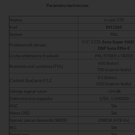
Parametry techniczne:
Nazwa
n-cam 570
Kod
M11265
System
PAL
1/3", CCD,
Sony Super HAD 
Przetwornik obrazu
DSP Sony
Effio-E
Liczba efektywnych pikseli
PAL:976(H) x 582(V)
650 (kolor)
Rozdzielczość pozioma (TVL)
700 (czarno-biały)
0.1 (kolor)
Czułość (lux) przy F1,2
0.03 (czarno-biały)
Odstęp sygnał-szum
>54 dB
Elektroniczna migawka
1/50...1/100000
AGC
Tak
Menu OSD
Tak
Szeroki zakres dynamiki (WDR)
DWDR (ATR-Ex)
BLC
Tak
Dzień/ noc
Tak