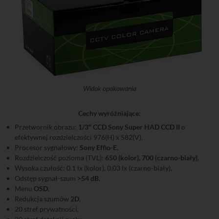
Widok opakowania
Cechy wyróżniające:
Przetwornik obrazu:
1/3" CCD Sony Super HAD CCD II
o
efektywnej rozdzielczości 976(H) x 582(V),
Procesor sygnałowy:
Sony Effio-E
,
Rozdzielczość pozioma (TVL):
650 (kolor), 700 (czarno-biały)
,
Wysoka czułość: 0.1 lx (kolor), 0.03 lx (czarno-biały),
Odstęp sygnał-szum
>54 dB
,
Menu
OSD
,
Redukcja szumów
2D
,
20 stref prywatności,