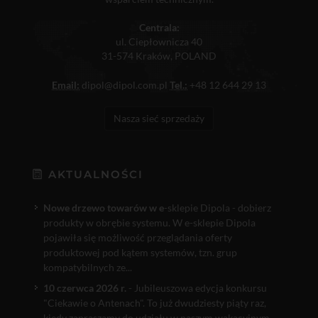
Centrala:
ul. Ciepłownicza 40
31-574 Kraków, POLAND
Email:
dipol@dipol.com.pl
Tel.:
+48 12 644 29 13
Nasza sieć sprzedaży
AKTUALNOŚCI
Nowe drzewo towarów w e
-sklepie Dipola - dobierz
produkty w obrębie systemu. W e-sklepie Dipola
pojawiła się możliwość przeglądania oferty
produktowej pod kątem systemów, tzn. grup
kompatybilnych ze...
10 czerwca 2026 r.
- Jubileuszowa edycja konkursu
"Ciekawie o Antenach". To już dwudziesty piąty raz,
kiedy zapraszamy do udziału w naszym wakacyjnym