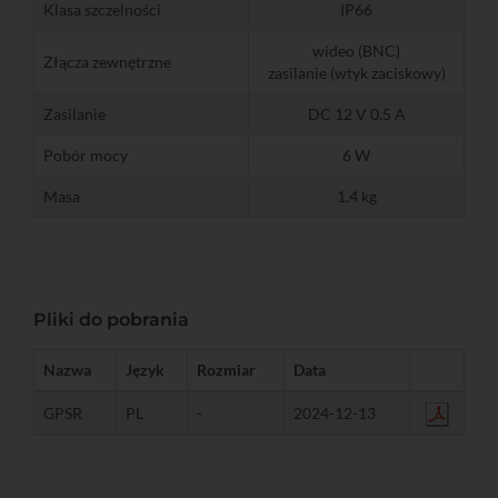
Klasa szczelności
IP66
wideo (BNC)
Złącza zewnętrzne
zasilanie (wtyk zaciskowy)
Zasilanie
DC 12 V 0.5 A
Pobór mocy
6 W
Masa
1.4 kg
Pliki do pobrania
Nazwa
Język
Rozmiar
Data
GPSR
PL
-
2024-12-13