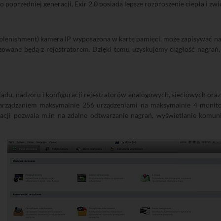
poprzedniej generacji, Exir 2.0 posiada lepsze rozproszenie ciepła i zwi
lenishment) kamera IP wyposażona w kartę pamięci, może zapisywać na 
nizowane będą z rejestratorem. Dzięki temu uzyskujemy ciągłość nagr
du, nadzoru i konfiguracji rejestratorów analogowych, sieciowych oraz
 zarządzaniem maksymalnie 256 urządzeniami na maksymalnie 4 monit
acji pozwala m.in na zdalne odtwarzanie nagrań, wyświetlanie komu