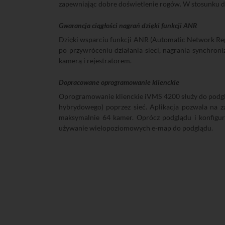
zapewniając dobre doświetlenie rogów. W stosunku do 
Gwarancja ciągłości nagrań dzięki funkcji ANR
Dzięki wsparciu funkcji ANR (Automatic Network Rep
po przywróceniu działania sieci, nagrania synchro
kamerą i rejestratorem.
Dopracowane oprogramowanie klienckie
Oprogramowanie klienckie iVMS 4200 służy do podglą
hybrydowego) poprzez sieć. Aplikacja pozwala na
maksymalnie 64 kamer. Oprócz podglądu i konfigur
używanie wielopoziomowych e-map do podglądu.