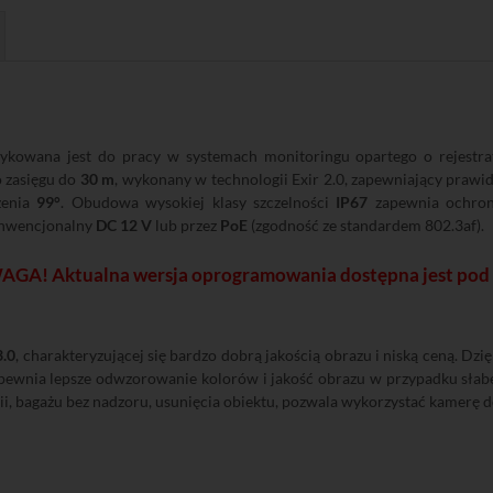
kowana jest do pracy w systemach monitoringu opartego o rejestra
o zasięgu do
30 m
, wykonany w technologii Exir 2.0, zapewniający praw
zenia
99°
. Obudowa wysokiej klasy szczelności
IP67
zapewnia ochron
onwencjonalny
DC 12 V
lub przez
PoE
(zgodność ze standardem 802.3af).
GA! Aktualna wersja oprogramowania dostępna jest pod
3.0
, charakteryzującej się bardzo dobrą jakością obrazu i niską ceną. Dz
apewnia lepsze odwzorowanie kolorów i jakość obrazu w przypadku słab
nii, bagażu bez nadzoru, usunięcia obiektu, pozwala wykorzystać kamerę 