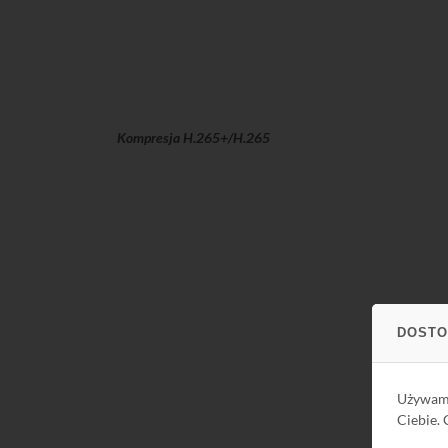
Kompresja H.265+/H.265
DOSTO
Używa
Ciebie.