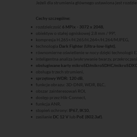
Jeżeli dla strumienia głównego ustawiona jest rozdzi
Cechy szczególne:
rozdzielczość
6 MPix - 3072 x 2048
,
obiektyw o stałej ogniskowej 2.8 mm / 99°,
kompresja H.265+/H.265/H.264+/H.264/MJPEG,
technologia
Dark Fighter (Ultra-low-light)
,
równomierne oświetlenie w nocy dzięki technologii E
inteligentna analiza (wykrywanie twarzy, przekroczenia
obsługiwane karty mikroSD/mikroSDHC/mikroSDXC 
obsługa trzech strumieni,
sprzętowy WDR: 120 dB
,
funkcje obrazu: 3D-DNR, WDR, BLC,
obszar zainteresowań ROI,
dostęp przez Hik-Connect,
funkcja ANR,
stopień ochrony:
IP67, IK10
,
zasilanie
DC 12 V
lub
PoE (802.3af)
.