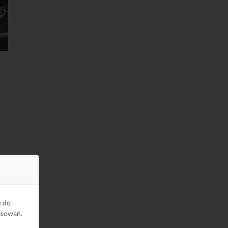
ę do
esowań.
4.