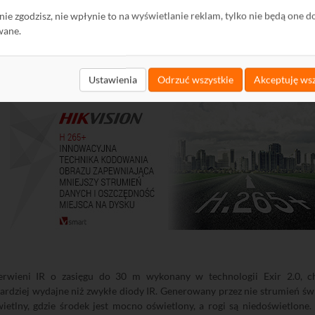
 H.265+, H.265, H.264+, H.264, MJPEG. Standard H.265 pozwala w st
ę nie zgodzisz, nie wpłynie to na wyświetlanie reklam, tylko nie będą one d
u można zastosować dyski twarde o połowę mniejszej pojemności lub 
wane.
irmę Hikvision, bazujące na kompresjach H.265 i H.264, które zostały
mniejszyć strumień danych w stosunku do H.265, H.264. Dzięki zaimp
oczesne rejestratory z kompresją H.265 (seria DS-76/77/96NI-I/K wspie
Ustawienia
Odrzuć wszystkie
Akceptuję wsz
ra kompresję H.264+, H.264) .
wieni IR o zasięgu do 30 m wykonany w technologii Exir 2.0, char
rdziej wydajne niż zwykłe diody IR. Generowany przez nie strumień świ
etlny, gdzie środek jest mocno oświetlony, a rogi są niedoświetlone. 