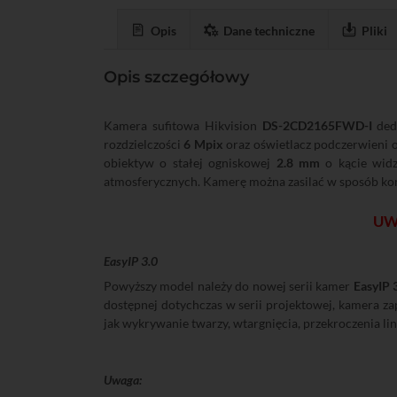
Opis
Dane techniczne
Pliki
Opis szczegółowy
Kamera sufitowa Hikvision
DS-2CD2165FWD-I
dedy
rozdzielczości
6 Mpix
oraz oświetlacz podczerwieni 
obiektyw o stałej ogniskowej
2.8 mm
o kącie wid
atmosferycznych. Kamerę można zasilać w sposób k
UWA
EasyIP 3.0
Powyższy model należy do nowej serii kamer
EasyIP 
dostępnej dotychczas w serii projektowej, kamera z
jak wykrywanie twarzy, wtargnięcia, przekroczenia li
Uwaga: