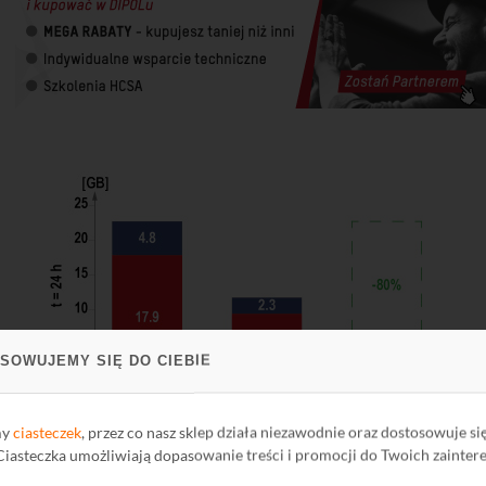
SOWUJEMY SIĘ DO CIEBIE
my
ciasteczek
, przez co nasz sklep działa niezawodnie oraz dostosowuje si
 Ciasteczka umożliwiają dopasowanie treści i promocji do Twoich zainter
H.265+/H.265 - większa kompresja przy zachowaniu jakości obrazu z H.26