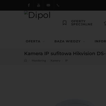
Facebook
Youtube
dipol@dipol.com.pl
+48
OFERTY
SPECJALNE
12
644
OFERTA
BAZA WIEDZY
INFO
29 13
Kamera IP sufitowa Hikvision DS
Monitoring
Kamery
IP