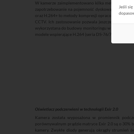
W kamerze zaimplementowano kilka metod kompresji
Jeśli si
zapotrzebowanie na pojemność dyskową. Dzięki tem
dopaso
oraz H.264+ to metody kompresji opracowane przez f
CCTV. Ich zastosowanie pozwala jeszcze bardziej z
wykorzystana do budowy monitoringu w oparciu o now
modele wspierające H.264 (seria DS-76/77NI-E wspie
Oświetlacz podczerwieni w technologii Exir 2.0
Kamera została wyposażona w promiennik podczer
porównywalnym prądzie matryce Exir 2.0 są o 30% ba
kamery. Zwykłe diody generują okrągły strumień świ