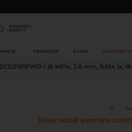
NOWOŚCI
OFERTY
RMACJE
PROMOCJE
KURSY
KONKURS F
-2CD2165FWD-I (6 MPix, 2.8 mm, 0,014 lx, I
Kod
Towar został wycofany z ofer