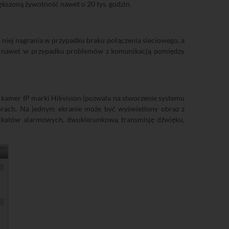
ększoną żywotność nawet o 20 tys. godzin.
niej nagrania w przypadku braku połączenia sieciowego, a
ań, nawet w przypadku problemów z komunikacją pomiędzy
 kamer IP marki Hikvision (pozwala na stworzenie systemu
orach. Na jednym ekranie może być wyświetlony obraz z
nikatów alarmowych, dwukierunkową transmisję dźwięku,