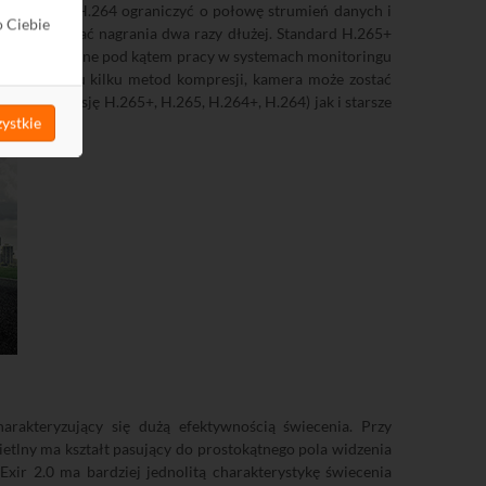
osunku do H.264 ograniczyć o połowę strumień danych i
o Ciebie
przechowywać nagrania dwa razy dłużej. Standard H.265+
 zoptymalizowane pod kątem pracy w systemach monitoringu
lementowaniu kilku metod kompresji, kamera może zostać
ra kompresję H.265+, H.265, H.264+, H.264) jak i starsze
ystkie
akteryzujący się dużą efektywnością świecenia. Przy
etlny ma kształt pasujący do prostokątnego pola widzenia
Exir 2.0 ma bardziej jednolitą charakterystykę świecenia