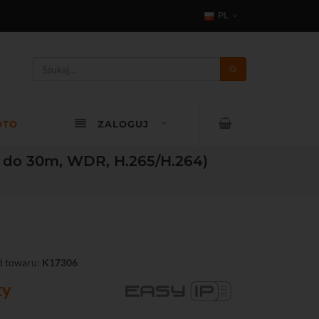
PL
OTO
ZALOGUJ
R do 30m, WDR, H.265/H.264)
 towaru:
K17306
ty