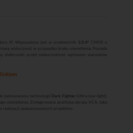
tory IP. Wyposażona jest w przetwornik
1/2.4"
CMOS o
idłową widoczność w przypadku braku oświetlenia. Posiada
ę elektroniki przed niekorzystnym wpływem warunków
linkiem
ięki zastosowaniu technologii
Dark Fighter
(Ultra-low-light),
ego oświetlenia. Zintegrowana analityka obrazu VCA, taka
do realizacji zaawansowanych projektów.