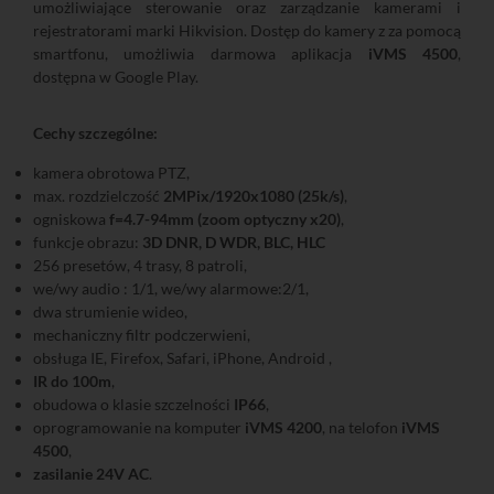
umożliwiające sterowanie oraz zarządzanie kamerami i
rejestratorami marki Hikvision. Dostęp do kamery z za pomocą
smartfonu, umożliwia darmowa aplikacja
iVMS 4500
,
dostępna w Google Play.
Cechy szczególne:
kamera obrotowa PTZ,
max. rozdzielczość
2MPix/1920x1080 (25k/s)
,
ogniskowa
f=4.7-94mm (zoom optyczny x20)
,
funkcje obrazu:
3D DNR, D WDR, BLC, HLC
256 presetów, 4 trasy, 8 patroli,
we/wy audio : 1/1, we/wy alarmowe:2/1,
dwa strumienie wideo,
mechaniczny filtr podczerwieni,
obsługa IE, Firefox, Safari, iPhone, Android ,
IR do 100m
,
obudowa o klasie szczelności
IP66
,
oprogramowanie na komputer
iVMS 4200
, na telofon
iVMS
4500
,
zasilanie 24V AC
.