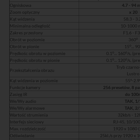
Ogniskowa
4.7 - 94
Zoom optyczny
x 20
Kąt widzenia
58.3 - 3.
Minimalna odległość
10-1000
Zakres przesłony
F1.6 - F3
o
Obrót w poziomie
360
o
Obrót w pionie
15
... 90
o
o
Prędkośc obrotu w poziomie
0.1
... 160
/s, (pr
o
o
Prędkośc obrotu w pionie
0.1
... 120
/s, (pr
Tryb czarno
Przekształcenia obrazu
Lustro
Kąt widzenia w poziomie
55°-2.9
Funkcje kamery
256 presetów, 8 pat
Zasięg IR
do 100
We/Wy audio
TAK, 1/
We/Wy alarmowe
TAK, 2/
Wartość strumienia
32kb/s - 1
Interfejs sieciowy
RJ-45, 10/10
Max. rozdzielczość
1920 x 1080 
Odświeżanie
25kl./s przy 1920 x 1