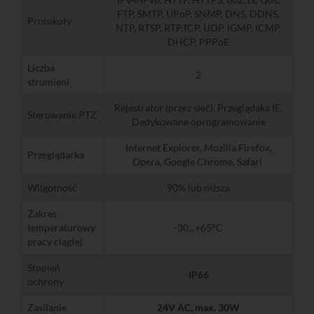
FTP, SMTP, UPnP, SNMP, DNS, DDNS,
Protokoły
NTP, RTSP, RTP,TCP, UDP, IGMP, ICMP,
DHCP, PPPoE
Liczba
2
strumieni
Rejestrator (przez sieć), Przeglądaka IE,
Sterowanie PTZ
Dedykowane oprogramowanie
Internet Explorer, Mozilla Firefox,
Przeglądarka
Opera, Google Chrome, Safari
Wilgotność
90% lub niższa
Zakres
temperaturowy
-30...+65°C
pracy ciągłej
Stopień
IP66
ochrony
Zasilanie
24V AC, max. 30W