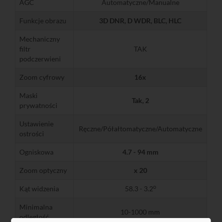
AGC
Automatyczne/Manualne
Funkcje obrazu
3D DNR
, D WDR, BLC, HLC
Mechaniczny
filtr
TAK
podczerwieni
Zoom cyfrowy
16x
Maski
Tak, 2
prywatności
Ustawienie
Ręczne/Półałtomatyczne/Automatyczne
ostrości
Ogniskowa
4.7 - 94 mm
Zoom optyczny
x 20
o
Kąt widzenia
58.3 - 3.2
Minimalna
10-1000 mm
odległość