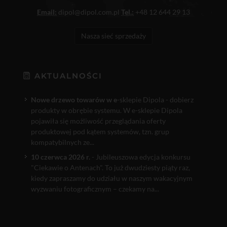
Email:
dipol@dipol.com.pl
Tel.:
+48 12 644 29 13
Nasza sieć sprzedaży
AKTUALNOŚCI
Nowe drzewo towarów w e
-sklepie Dipola - dobierz
produkty w obrębie systemu. W e-sklepie Dipola
pojawiła się możliwość przeglądania oferty
produktowej pod kątem systemów, tzn. grup
kompatybilnych ze...
10 czerwca 2026 r.
- Jubileuszowa edycja konkursu
"Ciekawie o Antenach". To już dwudziesty piąty raz,
kiedy zapraszamy do udziału w naszym wakacyjnym
wyzwaniu fotograficznym – czekamy na...