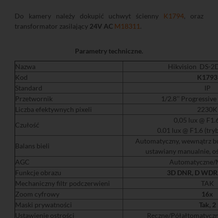
Do kamery należy dokupić uchwyt ścienny
K1794
, oraz
transformator zasilający
24V AC
M18311
.
Parametry techniczne.
Nazwa
Hikvision DS-
Kod
K1793
Standard
IP
Przetwornik
1/2.8’’ Progressi
Liczba efektywnych pixeli
2230K
0,05 lux @ F1.6
Czułość
0.01 lux @ F1.6 (try
Automatyczny, wewnątrz bu
Balans bieli
ustawiany manualnie, oś
AGC
Automatyczne/
Funkcje obrazu
3D DNR
, D WDR
Mechaniczny filtr podczerwieni
TAK
Zoom cyfrowy
16x
Maski prywatności
Tak, 2
Ustawienie ostrości
Ręczne/Półałtomatycz