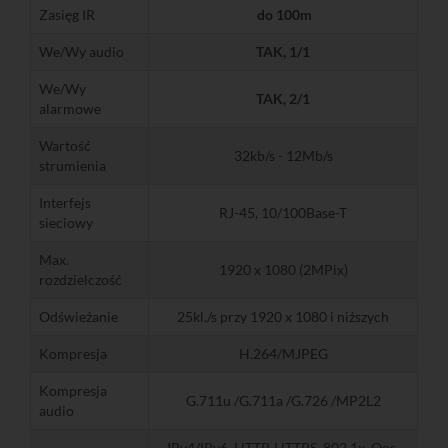
Zasięg IR
do 100m
We/Wy audio
TAK, 1/1
We/Wy
TAK, 2/1
alarmowe
Wartość
32kb/s - 12Mb/s
strumienia
Interfejs
RJ-45, 10/100Base-T
sieciowy
Max.
1920 x 1080 (2MPix)
rozdzielczość
Odświeżanie
25kl./s przy 1920 x 1080 i niższych
Kompresja
H.264/MJPEG
Kompresja
G.711u /G.711a /G.726 /MP2L2
audio
IPv4/IPv6, HTTP, HTTPS, 802.1x, Qos,