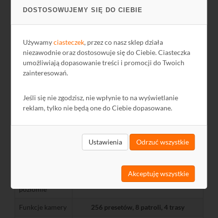
DOSTOSOWUJEMY SIĘ DO CIEBIE
Zakres
F1.6 - F3.5
przesłony
Obrót w
Używamy
ciasteczek
, przez co nasz sklep działa
o
360
poziomie
niezawodnie oraz dostosowuje się do Ciebie. Ciasteczka
umożliwiają dopasowanie treści i promocji do Twoich
o
o
Obrót w pionie
15
... 90
zainteresowań.
Prędkośc
o
o
o
obrotu w
0.1
... 160
/s, (preset 240
/s)
Jeśli się nie zgodzisz, nie wpłynie to na wyświetlanie
poziomie
reklam, tylko nie będą one do Ciebie dopasowane.
Prędkośc
o
o
o
0.1
... 120
/s, (preset 200
/s)
obrotu w pionie
Ustawienia
Odrzuć wszystkie
Przekształcenia
Tryb czarno-biały
obrazu
Lustro
Akceptuję wszystkie
Kąt widzenia w
55°-2.9°
poziomie
Funkcje kamery
256 presetów, 8 patroli, 4 trasy