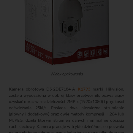
Widok opakowania
Kamera obrotowa DS-2DE7184-A
K1793
marki Hikvision,
została wyposażona w dobrej klasy przetwornik, pozwalający
uzyskać obraz w rozdzielczości 2MPix (1920x1080) i prędkości
odświeżania 25kl/s. Posiada dwa niezależne strumienie
(główny i dodatkowy) oraz dwie metody kompresji H.264 lub
MJPEG, dzięki którym strumień danych minimalnie obciąża
ruch sieciowy. Kamera pracuje w trybie dzień/noc, co pozwala
na prawidłowe odwzorowanie kolorów w przypadku dobrego