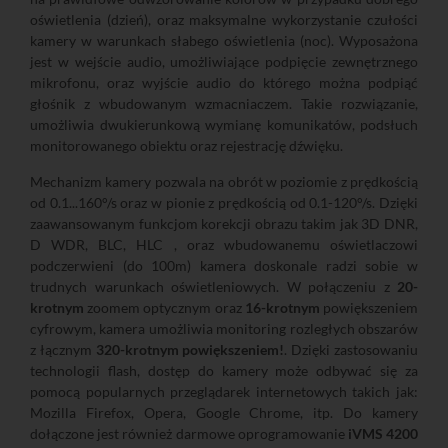
oświetlenia (dzień), oraz maksymalne wykorzystanie czułości
kamery w warunkach słabego oświetlenia (noc). Wyposażona
jest w wejście audio, umożliwiające podpięcie zewnętrznego
mikrofonu, oraz wyjście audio do którego można podpiąć
głośnik z wbudowanym wzmacniaczem. Takie rozwiązanie,
umożliwia dwukierunkową wymianę komunikatów, podsłuch
monitorowanego obiektu oraz rejestrację dźwięku.
Mechanizm kamery pozwala na obrót w poziomie z prędkością
od 0.1...160°/s oraz w pionie z prędkością od 0.1-120°/s. Dzięki
zaawansowanym funkcjom korekcji obrazu takim jak 3D DNR,
D WDR, BLC, HLC , oraz wbudowanemu oświetlaczowi
podczerwieni (do 100m) kamera doskonale radzi sobie w
trudnych warunkach oświetleniowych. W połączeniu z
20-
krotnym
zoomem optycznym oraz
16-krotnym
powiększeniem
cyfrowym, kamera umożliwia monitoring rozległych obszarów
z łącznym
320-krotnym powiększeniem!
. Dzięki zastosowaniu
technologii flash, dostęp do kamery może odbywać się za
pomocą popularnych przeglądarek internetowych takich jak:
Mozilla Firefox, Opera, Google Chrome, itp. Do kamery
dołączone jest również darmowe oprogramowanie
iVMS 4200