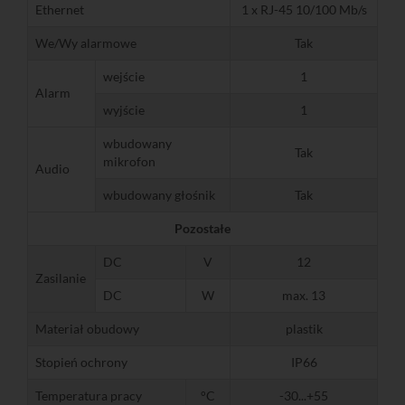
Ethernet
1 x RJ-45 10/100 Mb/s
We/Wy alarmowe
Tak
wejście
1
Alarm
wyjście
1
wbudowany
Tak
mikrofon
Audio
wbudowany głośnik
Tak
Pozostałe
DC
V
12
Zasilanie
DC
W
max. 13
Materiał obudowy
plastik
Stopień ochrony
IP66
Temperatura pracy
°C
-30...+55