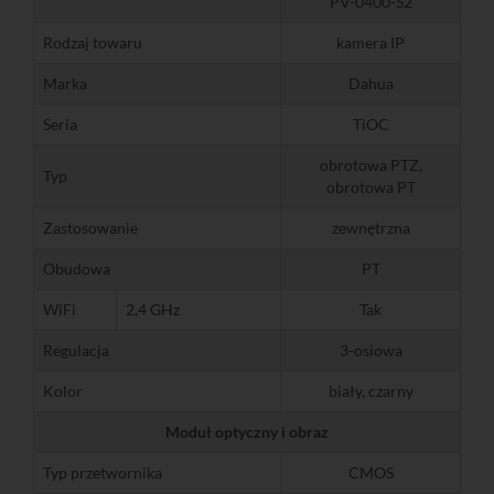
PV-0400-S2
Rodzaj towaru
kamera IP
Marka
Dahua
Seria
TiOC
obrotowa PTZ,
Typ
obrotowa PT
Zastosowanie
zewnętrzna
Obudowa
PT
WiFi
2,4 GHz
Tak
Regulacja
3-osiowa
Kolor
biały, czarny
Moduł optyczny i obraz
Typ przetwornika
CMOS