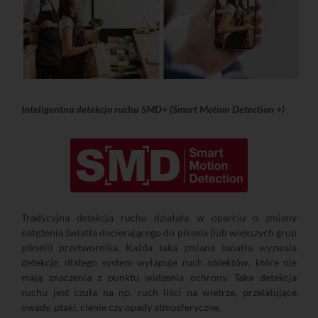
Inteligentna detekcja ruchu SMD+ (Smart Motion Detection +)
Tradycyjna detekcja ruchu działała w oparciu o zmiany
natężenia światła docierającego do piksela (lub większych grup
pikseli) przetwornika. Każda taka zmiana światła wyzwala
detekcję, dlatego system wyłapuje ruch obiektów, które nie
mają znaczenia z punktu widzenia ochrony. Taka detekcja
ruchu jest czuła na np. ruch liści na wietrze, przelatujące
owady, ptaki, cienie czy opady atmosferyczne.