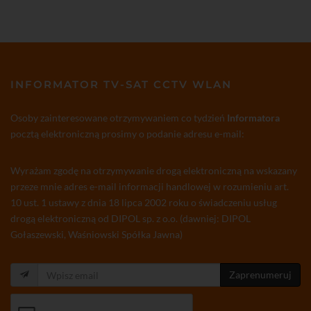
INFORMATOR TV-SAT CCTV WLAN
Osoby zainteresowane otrzymywaniem co tydzień
Informatora
pocztą elektroniczną prosimy o podanie adresu e-mail:
Wyrażam zgodę na otrzymywanie drogą elektroniczną na wskazany
przeze mnie adres e-mail informacji handlowej w rozumieniu art.
10 ust. 1 ustawy z dnia 18 lipca 2002 roku o świadczeniu usług
drogą elektroniczną od DIPOL sp. z o.o. (dawniej: DIPOL
Gołaszewski, Waśniowski Spółka Jawna)
Zaprenumeruj