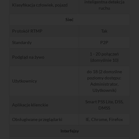
inteligentna detekcja
Klasyfikacja człowiek, pojazd
ruchu
Sieć
Protokół RTMP
Tak
Standardy
P2P
1 - 20 połączeń
Podgląd na żywo
(domyślnie 10)
do 18 (2 domyślne
poziomy dostępu:
Użytkownicy
Administrator,
Użytkownik)
Smart PSS Lite, DSS,
Aplikacje klienckie
DMSS
Obsługiwane przeglądarki
IE, Chrome, Firefox
Interfejsy