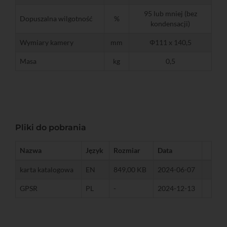
95 lub mniej (bez
Dopuszalna wilgotność
%
kondensacji)
Wymiary kamery
mm
Φ111 x 140,5
Masa
kg
0,5
Pliki do pobrania
Nazwa
Język
Rozmiar
Data
karta katalogowa
EN
849,00 KB
2024-06-07
GPSR
PL
-
2024-12-13