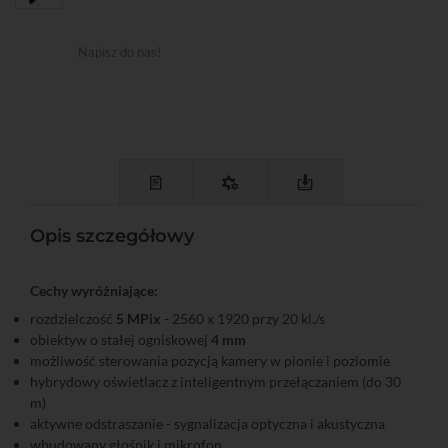
Napisz do nas!
Opis szczegółowy
Cechy wyróżniające:
rozdzielczość
5 MPix
- 2560 x 1920 przy 20 kl./s
obiektyw o stałej ogniskowej
4 mm
możliwość sterowania pozycją kamery w pionie i poziomie
hybrydowy oświetlacz z inteligentnym przełączaniem (do 30
m)
aktywne odstraszanie - sygnalizacja optyczna i akustyczna
wbudowany głośnik i mikrofon