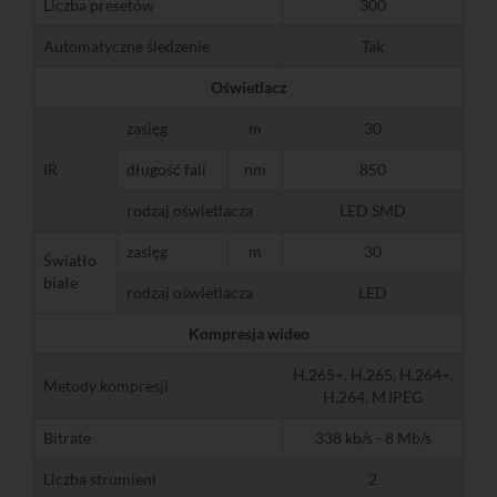
Liczba presetów
300
Automatyczne śledzenie
Tak
Oświetlacz
zasięg
m
30
IR
długość fali
nm
850
rodzaj oświetlacza
LED SMD
zasięg
m
30
Światło
białe
rodzaj oświetlacza
LED
Kompresja wideo
H.265+, H.265, H.264+,
Metody kompresji
H.264, MJPEG
Bitrate
338 kb/s - 8 Mb/s
Liczba strumieni
2