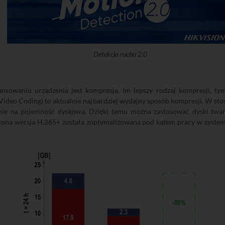
Detekcja ruchu 2.0
owaniu urządzenia jest kompresja. Im lepszy rodzaj kompresji, tym
 Video Coding) to aktualnie najbardziej wydajny sposób kompresji. W s
nie na pojemność dyskową. Dzięki temu można zastosować dyski twa
nalona wersja H.265+ została zoptymalizowana pod kątem pracy w syste