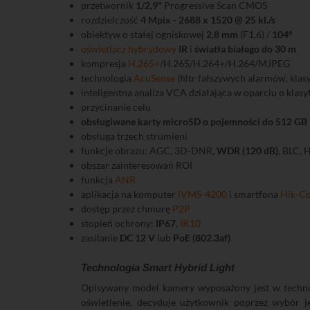
przetwornik
1/2,9"
Progressive Scan CMOS
rozdzielczość
4 Mpix - 2688 x 1520 @ 25 kl./s
obiektyw o stałej ogniskowej
2,8 mm
(F1,6) /
104°
oświetlacz hybrydowy
IR
i
światła białego do 30 m
kompresja
H.265+
/H.265/H.264+/H.264/MJPEG
technologia
AcuSense
(filtr fałszywych alarmów, klas
inteligentna analiza VCA działająca w oparciu o klasy
przycinanie celu
obsługiwane karty microSD o pojemności do 512 GB
obsługa trzech strumieni
funkcje obrazu: AGC, 3D-DNR,
WDR (120 dB)
, BLC, 
obszar zainteresowań ROI
funkcja
ANR
aplikacja na komputer
iVMS-4200
i smartfona
Hik-C
dostęp przez chmurę
P2P
stopień ochrony:
IP67
,
IK10
zasilanie
DC 12 V
lub
PoE (802.3af)
Technologia Smart Hybrid Light
Opisywany model kamery wyposażony jest w techn
oświetlenie, decyduje użytkownik poprzez wybór je