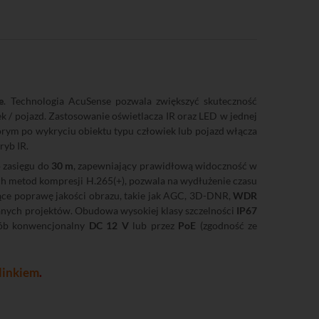
e
. Technologia AcuSense pozwala zwiększyć skuteczność
k / pojazd. Zastosowanie oświetlacza IR oraz LED w jednej
tórym po wykryciu obiektu typu człowiek lub pojazd włącza
ryb IR.
 zasięgu do
30 m
, zapewniający prawidłową widoczność w
ch metod kompresji H.265(+), pozwala na wydłużenie czasu
ące poprawę jakości obrazu, takie jak AGC, 3D-DNR,
WDR
wanych projektów. Obudowa wysokiej klasy szczelności
IP67
sób konwencjonalny
DC 12 V
lub przez
PoE
(zgodność ze
linkiem
.