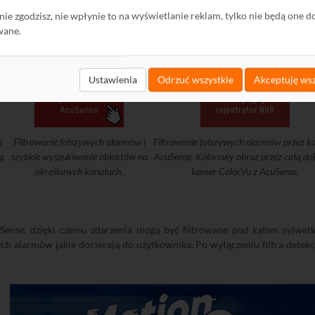
tkie obiekty tak jak odbywało się to przy dotychczasowych rozwiązania
ę nie zgodzisz, nie wpłynie to na wyświetlanie reklam, tylko nie będą one d
wane.
Ustawienia
Odrzuć wszystkie
Akceptuję wsz
i
Filtrowanie fałszywych alarmów i
Filtrowanie fałszywych alarmów przez 
łą
szybkie wyszukiwanie obiektów na
AcuSense. Kolorowy obraz przez całą do
określonych kanałach.
kamer ColorVu z AcuSense.
ense, dzięki czemu zdarzenia mogą być filtrowane pod kątem sylwetki
wych alarmów jakie docierają do użytkownika. Po wyłączeniu filtra detek