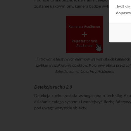
zostanie uaktywniony, kamera będzie wykrywała wszys
Jeśli si
dopaso
Filtrowanie fałszywych alarmów we wszystkich kanałach 
szybkie wyszukiwanie obiektów. Kolorowy obraz przez ca
dobę dla kamer ColorVu z AcuSense.
Detekcja ruchu 2.0
Detekcja ruchu została wzbogacona o technikę AcuS
działania całego systemu i zmniejszyć liczbę fałszy
pod uwagę wszystkie obiekty.