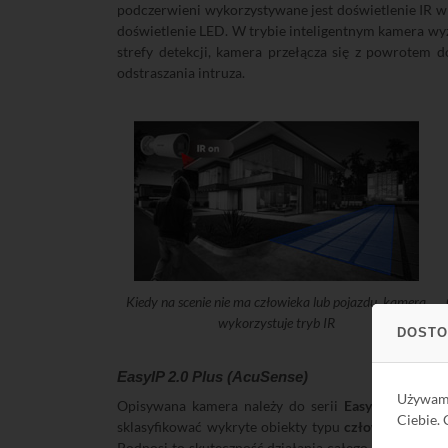
podczerwieni wykorzystywane jest doświetlenie IR w 
doświetlenie LED. W trybie inteligentnym kamera wy
strefy detekcji, kamera przełącza się z powrotem 
odstraszania intruza.
Kiedy na scenie nie ma człowieka lub pojazdu, kamera
wykorzystuje tryb IR
DOSTO
EasyIP 2.0 Plus (AcuSense)
Używa
Opisywana kamera należy do serii
EasyIP 2.0 Plus
Ciebie.
sklasyfikować wykryte obiekty typu
człowiek
i
poja
Podnosi to skuteczność działania całego systemu mon