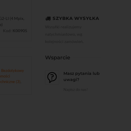
SZYBKA WYSYŁKA
2-LI (4 Mpix,
e)
Wysyłki realizujemy
Kod:
K00905
natychmiastowo, wg
kolejności zamówień.
Wsparcie
,
Bezdotykowy
Masz pytania lub
mości
uwagi?
chniczne (3)
,
Napisz do nas!