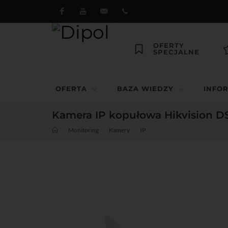
Facebook
Youtube
dipol@dipol.com.pl
+48
OFERTY
SPECJALNE
12
644
OFERTA
BAZA WIEDZY
INFO
29 13
Kamera IP kopułowa Hikvision DS
Monitoring
Kamery
IP