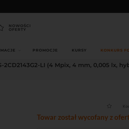
NOWOŚCI
OFERTY
RMACJE
PROMOCJE
KURSY
KONKURS F
-2CD2143G2-LI (4 Mpix, 4 mm, 0,005 lx, hyb
Kod
Towar został wycofany z ofer