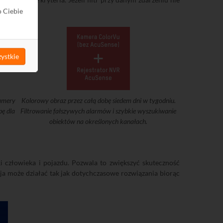
ch.
o Ciebie
ystkie
kamery
Kolorowy obraz przez całą dobę siedem dni w tygodniu.
bę dla
Filtrowanie fałszywych alarmów i szybkie wyszukiwanie
obiektów na określonych kanałach.
 człowieka i pojazdu. Pozwala to zwiększyć skuteczność
cja może działać tak jak dotychczasowe rozwiązania biorąc