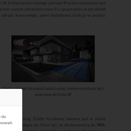
. W trybie światła białego zamiast IR wykorzystywane jest
ia tym samym obraz kolorowy. Po opuszczeniu przez obiekt
a obrazu kolorowego, pełni dodatkową funkcję w postaci
Kiedy człowiek lub pojazd opuści scenę, kamera przełączy się z
powrotem do trybu IR
ę do
a Deep Learning. Dzięki AcuSense, kamera jest w stanie
esowań.
ęczyny, ruszające się liście itp.) ze skutecznością do
98%
.
ełniające kryteria. Jeżeli filtr przy danym zdarzeniu nie