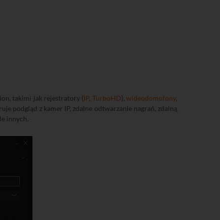
, takimi jak rejestratory (
IP
,
TurboHD
),
wideodomofony
,
je podgląd z kamer IP, zdalne odtwarzanie nagrań, zdalną
le innych.