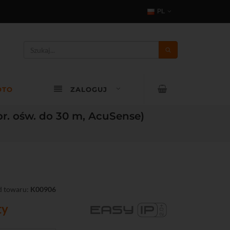
PL
OTO
ZALOGUJ
r. ośw. do 30 m, AcuSense)
 towaru:
K00906
ty