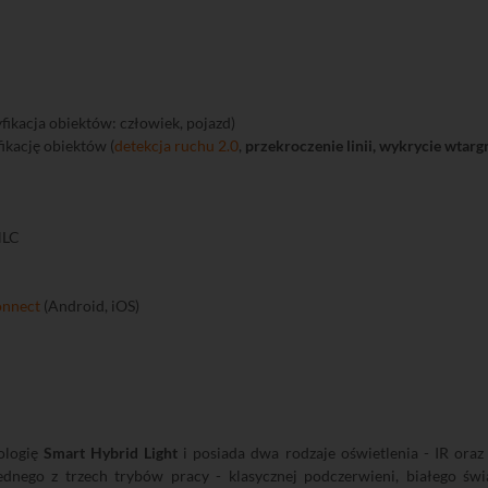
yfikacja obiektów: człowiek, pojazd)
fikację obiektów (
detekcja ruchu 2.0
,
przekroczenie linii, wykrycie wtarg
HLC
onnect
(Android, iOS)
ologię
Smart Hybrid Light
i posiada dwa rodzaje oświetlenia - IR oraz
dnego z trzech trybów pracy - klasycznej podczerwieni, białego świa