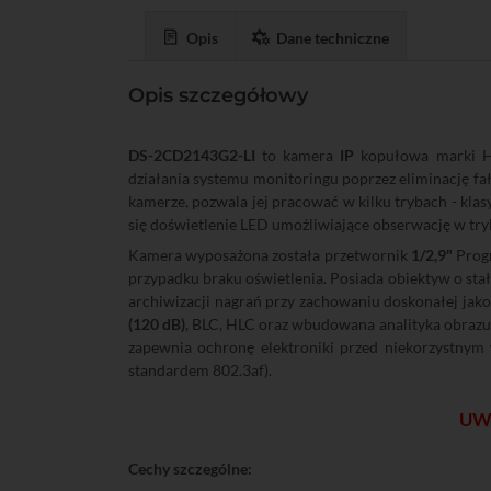
Opis
Dane techniczne
Opis szczegółowy
DS-2CD2143G2-LI
to kamera
IP
kopułowa marki Hi
działania systemu monitoringu poprzez eliminację fa
kamerze, pozwala jej pracować w kilku trybach - kla
się doświetlenie LED umożliwiające obserwację w try
Kamera wyposażona została przetwornik
1/2,9"
Progr
przypadku braku oświetlenia. Posiada obiektyw o sta
archiwizacji nagrań przy zachowaniu doskonałej jak
(120 dB)
, BLC, HLC oraz wbudowana analityka obrazu
zapewnia ochronę elektroniki przed niekorzystn
standardem 802.3af).
UWA
Cechy szczególne: