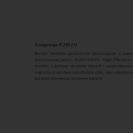
Kompresja H.265 (+)
Bardzo istotnym parametrem świadczącym o zaawans
subiektywnej jakości. H.265 (HEVC - High Efficiency
średnio o połowę strumień danych i zapotrzebowa
nagrania przez dwa razy dłuższy czas. Jego udosko
bardziej zmniejszyć strumień danych.