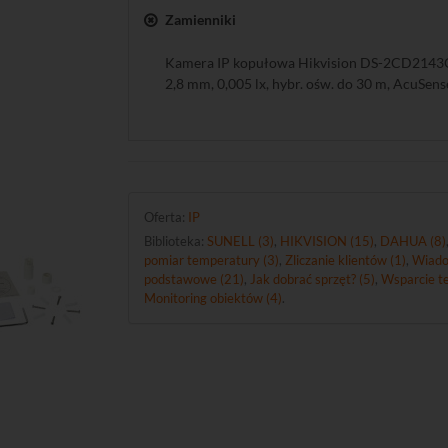
Zamienniki
Kamera IP kopułowa Hikvision DS-2CD2143G
2,8 mm, 0,005 lx, hybr. ośw. do 30 m, AcuSens
Oferta:
IP
Biblioteka:
SUNELL (3)
,
HIKVISION (15)
,
DAHUA (8)
pomiar temperatury (3)
,
Zliczanie klientów (1)
,
Wiado
podstawowe (21)
,
Jak dobrać sprzęt? (5)
,
Wsparcie te
Monitoring obiektów (4)
.