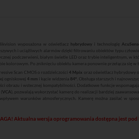
kvision wyposażona w oświetlacz
hybrydowy
i technologię
AcuSens
łszywych i uciążliwych alarmów dzięki filtrowaniu obiektów typu człowie
sycznej podczerwieni, białym świetle LED oraz trybie inteligentnym, w k
bie kolorowym. Po zniknięciu obiektu kamera ponownie przełącza się w t
essive Scan CMOS o rozdzielczości
4 Mpix
oraz oświetlacz hybrydowy o
łej ogniskowej
4 mm
i kącie widzenia
84°
. Obsługa starszych i najnowszy
ości obrazu i wstecznej kompatybilności. Dodatkowe funkcje wspomagaj
 (
VCA
), pozwalają wykorzystać kamerę do realizacji bardziej zaawanso
ym wpływem warunków atmosferycznych. Kamerę można zasilać w spo
GA! Aktualna wersja oprogramowania dostępna jest pod