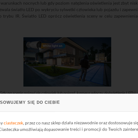
warunkach nocnych lub gdy poziom natężenia oświetlenia jest zbyt niski
zwala światło LED po wykryciu sylwetki człowieka lub pojazdu i zapewn
do trybu IR. Światło LED oprócz oświetlenia sceny w celu zapewnieni
Gdy na scenie pojawi się człowiek lub pojazd, kamera włączy doświetlenie LED i
przełączy się w tryb kolorowy
SOWUJEMY SIĘ DO CIEBIE
my
ciasteczek
, przez co nasz sklep działa niezawodnie oraz dostosowuje si
z
techniką AcuSense
, która bazuje na algorytmach głębokiego uczeni
 Ciasteczka umożliwiają dopasowanie treści i promocji do Twoich zainter
zd
oraz odfiltrować wszystkie fałszywe alarmy (np. zwierzęta, deszcz, paj
itoringu, a użytkownik końcowy otrzymuje tylko informacje o alarmach sp