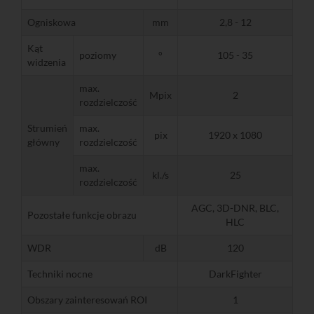
Ogniskowa
mm
2,8 - 12
Kąt
poziomy
°
105 - 35
widzenia
max.
Mpix
2
rozdzielczość
Strumień
max.
pix
1920 x 1080
główny
rozdzielczość
max.
kl./s
25
rozdzielczość
AGC, 3D-DNR, BLC,
Pozostałe funkcje obrazu
HLC
WDR
dB
120
Techniki nocne
DarkFighter
Obszary zainteresowań ROI
1