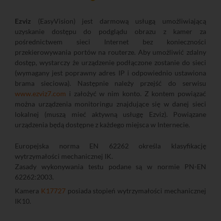
Ezviz
(EasyVision) jest darmową usługą umożliwiającą
uzyskanie dostępu do podglądu obrazu z kamer za
pośrednictwem sieci Internet bez konieczności
przekierowywania portów na routerze. Aby umożliwić zdalny
dostęp, wystarczy że urządzenie podłączone zostanie do sieci
(wymagany jest poprawny adres IP i odpowiednio ustawiona
brama sieciowa). Następnie należy przejść do serwisu
www.ezviz7.com
i założyć w nim konto. Z kontem powiązać
można urządzenia monitoringu znajdujące się w danej sieci
lokalnej (muszą mieć aktywną usługę Ezviz). Powiązane
urządzenia będą dostępne z każdego miejsca w Internecie.
Europejska norma EN 62262 określa klasyfikację
wytrzymałości mechanicznej IK.
Zasady wykonywania testu podane są w normie PN-EN
62262:2003.
Kamera
K17727
posiada stopień wytrzymałości mechanicznej
IK10.