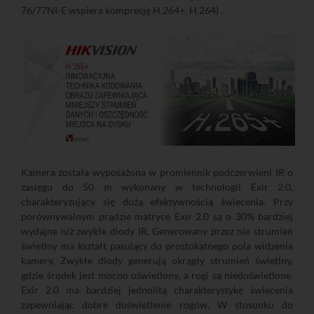
76/77NI-E wspiera kompresję H.264+, H.264) .
Kamera została wyposażona w promiennik podczerwieni IR o
zasięgu do 50 m wykonany w technologii Exir 2.0,
charakteryzujący się dużą efektywnością świecenia. Przy
porównywalnym prądzie matryce Exir 2.0 są o 30% bardziej
wydajne niż zwykłe diody IR. Generowany przez nie strumień
świetlny ma kształt pasujący do prostokątnego pola widzenia
kamery. Zwykłe diody generują okrągły strumień świetlny,
gdzie środek jest mocno oświetlony, a rogi są niedoświetlone.
Exir 2.0 ma bardziej jednolitą charakterystykę świecenia
zapewniając dobre doświetlenie rogów. W stosunku do