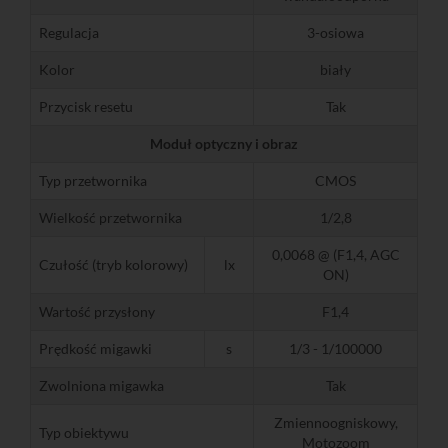
Regulacja
3-osiowa
Kolor
biały
Przycisk resetu
Tak
Moduł optyczny i obraz
Typ przetwornika
CMOS
Wielkość przetwornika
1/2,8
0,0068 @ (F1,4, AGC
Czułość (tryb kolorowy)
lx
ON)
Wartość przysłony
F1,4
Prędkość migawki
s
1/3 - 1/100000
Zwolniona migawka
Tak
Zmiennoogniskowy,
Typ obiektywu
Motozoom