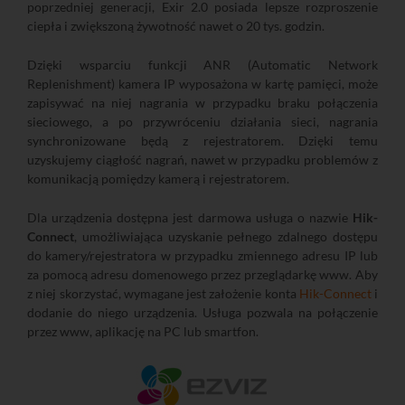
poprzedniej generacji, Exir 2.0 posiada lepsze rozproszenie
ciepła i zwiększoną żywotność nawet o 20 tys. godzin.
Dzięki wsparciu funkcji ANR (Automatic Network
Replenishment) kamera IP wyposażona w kartę pamięci, może
zapisywać na niej nagrania w przypadku braku połączenia
sieciowego, a po przywróceniu działania sieci, nagrania
synchronizowane będą z rejestratorem. Dzięki temu
uzyskujemy ciągłość nagrań, nawet w przypadku problemów z
komunikacją pomiędzy kamerą i rejestratorem.
Dla urządzenia dostępna jest darmowa usługa o nazwie
Hik-
Connect
, umożliwiająca uzyskanie pełnego zdalnego dostępu
do kamery/rejestratora w przypadku zmiennego adresu IP lub
za pomocą adresu domenowego przez przeglądarkę www. Aby
z niej skorzystać, wymagane jest założenie konta
Hik-Connect
i
dodanie do niego urządzenia. Usługa pozwala na połączenie
przez www, aplikację na PC lub smartfon.