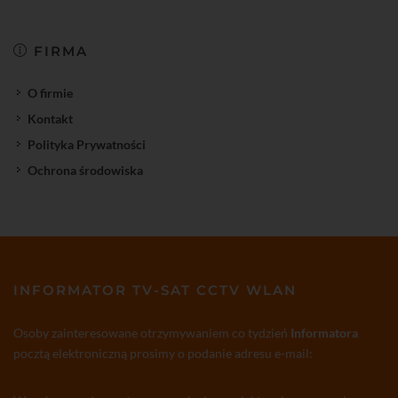
FIRMA
O firmie
Kontakt
Polityka Prywatności
Ochrona środowiska
INFORMATOR TV-SAT CCTV WLAN
Osoby zainteresowane otrzymywaniem co tydzień
Informatora
pocztą elektroniczną prosimy o podanie adresu e-mail: