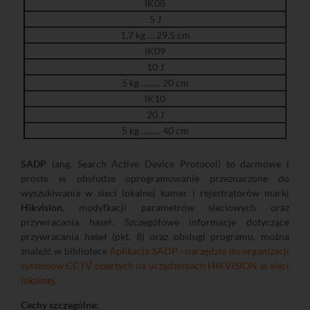
IK08
5 J
1,7 kg … 29,5 cm
IK09
10 J
5 kg …...... 20 cm
IK10
20 J
5 kg …...... 40 cm
SADP
(ang. Search Active Device Protocol) to darmowe i
proste w obsłudze oprogramowanie przeznaczone do
wyszukiwania w sieci lokalnej kamer i rejestratorów marki
Hikvision
, modyfkacji parametrów sieciowych oraz
przywracania haseł. Szczegółowe informacje dotyczące
przywracania haseł (pkt. 8) oraz obsługi programu, można
znaleźć w bibliotece
Aplikacja SADP - narzędzie do organizacji
systemów CCTV opartych na urządzeniach HIKVISION w sieci
lokalnej
.
Cechy szczególne: