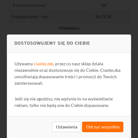
Tryb korytarzowy
Tak
Funkcja dzień / noc
Tak (ICR)
Oświetlacz
zasięg
m
50
DOSTOSOWUJEMY SIĘ DO CIEBIE
IR
długość fali
nm
850
rodzaj oświetlacza
EXIR
Używamy
ciasteczek
, przez co nasz sklep działa
niezawodnie oraz dostosowuje się do Ciebie. Ciasteczka
Kompresja wideo
umożliwiają dopasowanie treści i promocji do Twoich
zainteresowań.
H.265+, H.265, H.264+,
Metody kompresji
H.264, MJPEG
Jeśli się nie zgodzisz, nie wpłynie to na wyświetlanie
Bitrate
32 kb/s - 16 Mb/s
reklam, tylko nie będą one do Ciebie dopasowane.
Liczba strumieni
3
Zapis danych
Ustawienia
Odrzuć wszystkie
Slot MicroSD
Tak