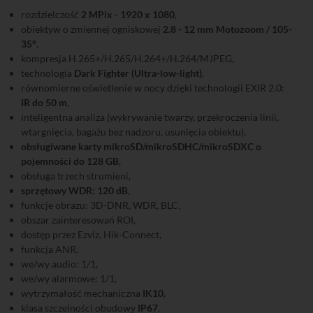
rozdzielczość
2 MPix - 1920 x 1080
,
obiektyw o zmiennej ogniskowej
2.8 - 12 mm Motozoom / 105-
35°
,
kompresja H.265+/H.265/H.264+/H.264/MJPEG,
technologia
Dark Fighter (Ultra-low-light)
,
równomierne oświetlenie w nocy dzięki technologii EXIR 2.0:
IR do 50 m
,
inteligentna analiza (wykrywanie twarzy, przekroczenia linii,
wtargnięcia, bagażu bez nadzoru, usunięcia obiektu),
obsługiwane karty mikroSD/mikroSDHC/mikroSDXC o
pojemności do 128 GB
,
obsługa trzech strumieni,
sprzętowy WDR: 120 dB
,
funkcje obrazu: 3D-DNR, WDR, BLC,
obszar zainteresowań ROI,
dostęp przez Ezviz, Hik-Connect,
funkcja ANR,
we/wy audio: 1/1,
we/wy alarmowe: 1/1,
wytrzymałość mechaniczna
IK10
,
klasa szczelności obudowy
IP67
,