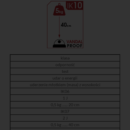
klasa
odporność
test
udar o energii
uderzenie młotkiem (masa) z wysokości
IK06
1 J
0,5 kg …... 20 cm
IK07
2 J
0,5 kg …... 40 cm