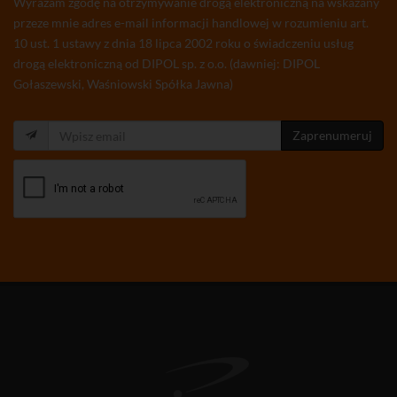
Wyrażam zgodę na otrzymywanie drogą elektroniczną na wskazany
przeze mnie adres e-mail informacji handlowej w rozumieniu art.
10 ust. 1 ustawy z dnia 18 lipca 2002 roku o świadczeniu usług
drogą elektroniczną od DIPOL sp. z o.o. (dawniej: DIPOL
Gołaszewski, Waśniowski Spółka Jawna)
Zaprenumeruj