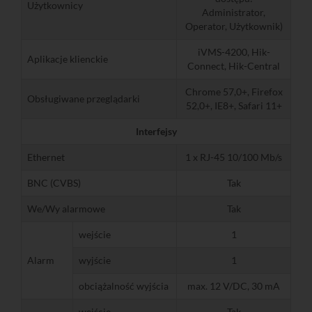
Użytkownicy
Administrator,
Operator, Użytkownik)
iVMS-4200, Hik-
Aplikacje klienckie
Connect, Hik-Central
Chrome 57,0+, Firefox
Obsługiwane przeglądarki
52,0+, IE8+, Safari 11+
Interfejsy
Ethernet
1 x RJ-45 10/100 Mb/s
BNC (CVBS)
Tak
We/Wy alarmowe
Tak
wejście
1
Alarm
wyjście
1
obciążalność wyjścia
max. 12 V/DC, 30 mA
wejście
Tak