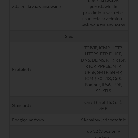
detekcja twarzy,
Zdarzenia zaawansowane
pozostawienie
przedmiotu w strefie,
usunięcie przedmiotu,
wykrycie zmiany sceny
Sieć
TCP/IP, ICMP, HTTP,
HTTPS, FTP, DHCP,
DNS, DDNS, RTP, RTSP,
RTCP, PPPoE, NTP,
Protokoły
UPnP, SMTP, SNMP,
IGMP, 802.1X, QoS,
Bonjour, IPv6, UDP,
SSL/TLS
Onvif (profil S, G, T),
Standardy
ISAPI
Podgląd na żywo
6 kanałów jednocześnie
do 32 (3 poziomy
dostępu: