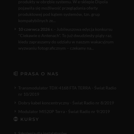
produkty w obrębie systemu. W e-sklepie Dipola
pojawiła się możliwość przeglądania oferty
produktowej pod kątem systemów, tzn. grup
kompatybilnych ze...
10 czerwca 2026 r.
- Jubileuszowa edycja konkursu
"Ciekawie o Antenach". To już dwudziesty piąty raz,
kiedy zapraszamy do udziału w naszym wakacyjnym
wyzwaniu fotograficznym – czekamy na...
PRASA O NAS
Transmodulator TDX-4168 FTA TERRA - Świat Radio
nr 10/2019
Dobry kabel koncentryczny - Świat Radio nr 8/2019
Modulator MI520P Terra - Świat Radio nr 9/2019
KURSY
Szkolenia dla instalatorów