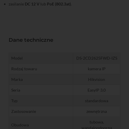
zasilanie
DC 12 V
lub
PoE (802.3at)
.
Dane techniczne
Model
DS-2CD2625FWD-IZS
Rodzaj towaru
kamera IP
Marka
Hikvision
Seria
EasyIP 3.0
Typ
standardowa
Zastosowanie
zewnętrzna
tubowa,
Obudowa
wandaloodporna