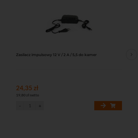
Zasilacz impulsowy 12 V / 2 A / 5,5 do kamer
Sw
12
24,35 zł
38
19,80 zł netto
312