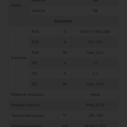
Audio
wyjście
Tak
Pozostałe
PoE
V
42,5-57 (802.3at)
PoE
A
0,5 - 0,1
PoE
W
max. 16,5
Zasilanie
DC
V
12
DC
A
1,2
DC
W
max. 14,5
Materiał obudowy
metal
Stopień ochrony
IP66, IK10
Temperatura pracy
°C
-30...+60
Wymiary kamery
mm
Φ144 × 333