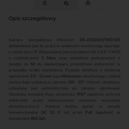
Opis szczegółowy
Kamera kompaktowa Hikvision
DS-2CD2625FWD-IZS
dedykowana jest do pracy w systemach monitoringu opartego
o rejestratory IP. Wyposażona jest w przetwornik 1/2.8" CMOS
o rozdzielczości
2 Mpix
oraz oświetlacz podczerwieni o
zasięgu do
50 m
, zapewniający prawidłową widoczność w
przypadku braku oświetlenia. Posiada obiektyw o zmiennej
ogniskowej
2.8 - 12 mm
typu
Motozoom
umożliwiający zdalną
zmianę kąta widzenia w zakresie
105 - 35°
. Ostrość obiektywu
ustawiana jest automatycznie po zmianie ogniskowej.
Obudowa wysokiej klasy szczelności
IP67
zapewnia ochronę
elektroniki przed niekorzystnym wpływem warunków
atmosferycznych. Kamerę można zasilać w sposób
konwencjonalny
DC 12 V
lub przez
PoE
(zgodność ze
standardem
802.3at
).