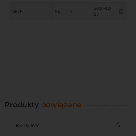
2024-12-
GPSR
PL
-
13
Produkty
powiązane
Kod: M1820
Ko