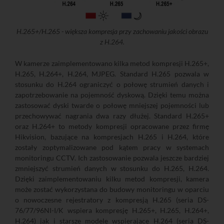
H.265+/H.265 - większa kompresja przy zachowaniu jakości obrazu
z H.264.
W kamerze zaimplementowano kilka metod kompresji H.265+,
H.265, H.264+, H.264, MJPEG. Standard H.265 pozwala w
stosunku do H.264 ograniczyć o połowę strumień danych i
zapotrzebowanie na pojemność dyskową. Dzięki temu można
zastosować dyski twarde o połowę mniejszej pojemności lub
przechowywać nagrania dwa razy dłużej. Standard H.265+
oraz H.264+ to metody kompresji opracowane przez firmę
Hikvision, bazujące na kompresjach H.265 i H.264, które
zostały zoptymalizowane pod kątem pracy w systemach
monitoringu CCTV. Ich zastosowanie pozwala jeszcze bardziej
zmniejszyć strumień danych w stosunku do H.265, H.264.
Dzięki zaimplementowaniu kilku metod kompresji, kamera
może zostać wykorzystana do budowy monitoringu w oparciu
o nowoczesne rejestratory z kompresją H.265 (seria DS-
76/77/96NI-I/K wspiera kompresję H.265+, H.265, H.264+,
H.264) jak i starsze modele wspierające H.264 (seria DS-