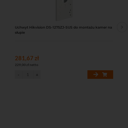
Uchwyt Hikvision DS-1275ZJ-SUS do montażu kamer na
DS
słupie
ka
281,67 zł
52
229,00 zł netto
427