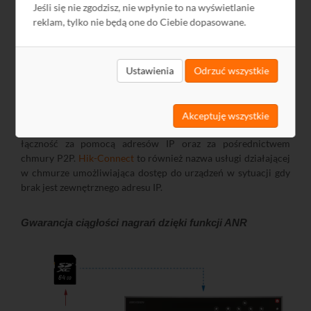
Jeśli się nie zgodzisz, nie wpłynie to na wyświetlanie
przeznaczona jest aplikacja mobilna
Hik-Connect
. Może być
reklam, tylko nie będą one do Ciebie dopasowane.
stosowana do zdalnego podglądu obrazu na żywo z
rejestratorów
DVR
,
NVR
,
kamer sieciowych
,
wideodomofonów
z wykorzystaniem sieci Wi-Fi, 2G lub 3G a
także do podglądu zapisanych nagrań. Obsługa
Ustawienia
Odrzuć wszystkie
wideodomofonów za pomocą aplikacji dodatkowo pozwala na
zdalne otwieranie elektrozaczepu, odbieranie powiadomień
oraz przekazywanie rozmów z panelu wejściowego na telefon
Akceptuję wszystkie
w przypadku nieobecności lokatora. Aplikacja pozwala na
łączność za pomocą adresów IP oraz za pośrednictwem
chmury P2P.
Hik-Connect
to również nazwa usługi działającej
w chmurze umożliwiająca dostęp do urządzeń w sytuacji gdy
brak jest zewnętrznego adresu IP.
Gwarancja ciągłości nagrań dzięki funkcji ANR