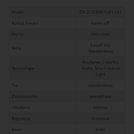
Model
DS-2CD2087G2H-LIU
Rodzaj towaru
kamera IP
Marka
Hikvision
EasyIP 4.0,
Seria
Standardowa
AcuSense, ColorVu,
Technologie
Audio, Smart Hybrid
Light
Typ
standardowa
Zastosowanie
zewnętrzna
Obudowa
tubowa
Regulacja
3-osiowa
Kolor
biały