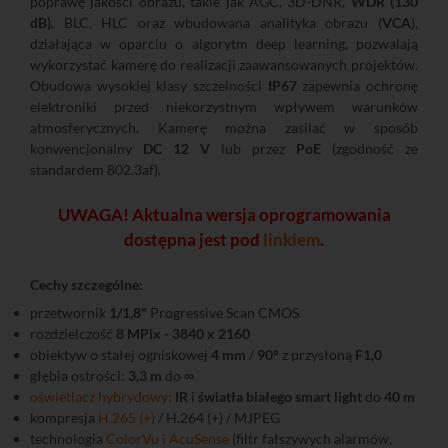
poprawę jakości obrazu, takie jak AGC, 3D-DNR,
WDR (130
dB)
, BLC, HLC oraz wbudowana analityka obrazu (
VCA
),
działająca w oparciu o algorytm deep learning, pozwalają
wykorzystać kamerę do realizacji zaawansowanych projektów.
Obudowa wysokiej klasy szczelności
IP67
zapewnia ochronę
elektroniki przed niekorzystnym wpływem warunków
atmosferycznych. Kamerę można zasilać w sposób
konwencjonalny
DC 12 V
lub przez
PoE
(zgodność ze
standardem 802.3af).
UWAGA! Aktualna wersja oprogramowania
dostępna jest pod
linkiem
.
Cechy szczególne:
przetwornik
1/1,8"
Progressive Scan CMOS
rozdzielczość
8 MPix - 3840 x 2160
obiektyw o stałej ogniskowej
4 mm
/
90°
z przysłoną
F1,0
głębia ostrości:
3,3 m
do
∞
oświetlacz hybrydowy:
IR
i
światła białego smart light
do
40 m
kompresja
H.265 (+)
/ H.264 (+) / MJPEG
technologia
ColorVu i AcuSense
(filtr fałszywych alarmów,