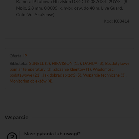
Kamera IP tubowa Hikvision DS-2CD2087G3-LI2UY/SL (8
Mpix, 2,8 mm, 0,0005 lx, hybr. ośw. do 40 m, Live Guard,
ColorVu, AcuSense)
Kod:
K03414
Oferta:
IP
Biblioteka:
SUNELL (3)
,
HIKVISION (15)
,
DAHUA (8)
,
Bezdotykowy
pomiar temperatury (3)
,
Zliczanie klientów (1)
,
Wiadomości
podstawowe (21)
,
Jak dobrać sprzęt? (5)
,
Wsparcie techniczne (3)
,
Monitoring obiektów (4)
.
Wsparcie
Masz pytania lub uwagi?