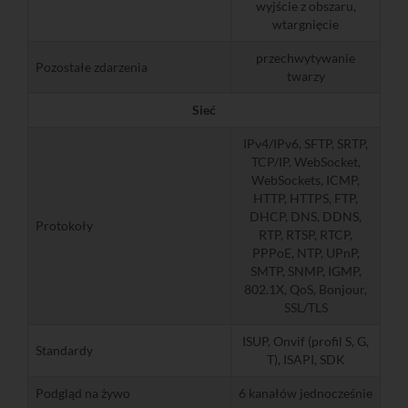
wyjście z obszaru,
wtargnięcie
przechwytywanie
Pozostałe zdarzenia
twarzy
Sieć
IPv4/IPv6, SFTP, SRTP,
TCP/IP, WebSocket,
WebSockets, ICMP,
HTTP, HTTPS, FTP,
DHCP, DNS, DDNS,
Protokoły
RTP, RTSP, RTCP,
PPPoE, NTP, UPnP,
SMTP, SNMP, IGMP,
802.1X, QoS, Bonjour,
SSL/TLS
ISUP, Onvif (profil S, G,
Standardy
T), ISAPI, SDK
Podgląd na żywo
6 kanałów jednocześnie