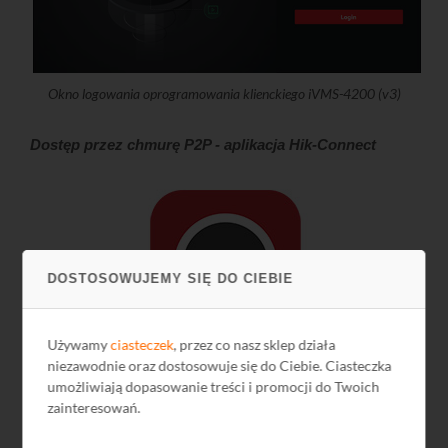
Okno logowania oprogramowania klienckiego iVMS-4200 (v3)
Dostęp przez chmurę P2P - aplikacja Hik-Connect
DOSTOSOWUJEMY SIĘ DO CIEBIE
Używamy
ciasteczek
, przez co nasz sklep działa
niezawodnie oraz dostosowuje się do Ciebie. Ciasteczka
umożliwiają dopasowanie treści i promocji do Twoich
zainteresowań.
Do obsługi urządzeń Hikvision za pomocą telefonów
komórkowych z systemem operacyjnym
Android
lub
iOS