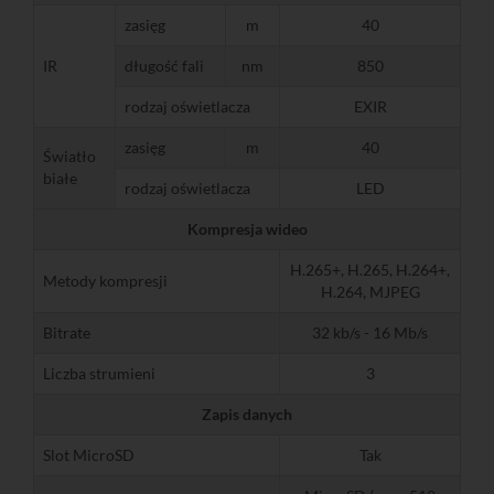
zasięg
m
40
IR
długość fali
nm
850
rodzaj oświetlacza
EXIR
zasięg
m
40
Światło
białe
rodzaj oświetlacza
LED
Kompresja wideo
H.265+, H.265, H.264+,
Metody kompresji
H.264, MJPEG
Bitrate
32 kb/s - 16 Mb/s
Liczba strumieni
3
Zapis danych
Slot MicroSD
Tak