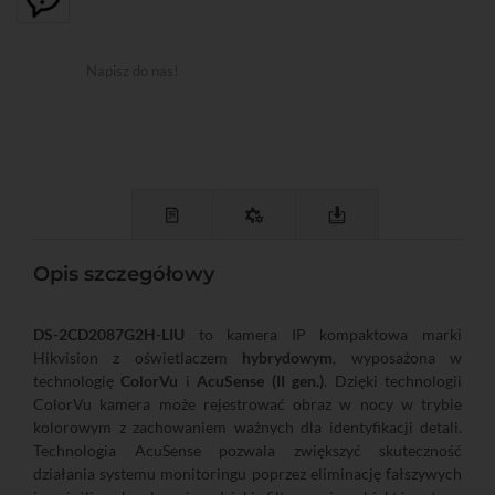
Napisz do nas!
Opis szczegółowy
DS-2CD2087G2H-LIU
to kamera IP kompaktowa marki
Hikvision z oświetlaczem
hybrydowym
, wyposażona w
technologię
ColorVu
i
AcuSense (II gen.)
. Dzięki technologii
ColorVu kamera może rejestrować obraz w nocy w trybie
kolorowym z zachowaniem ważnych dla identyfikacji detali.
Technologia AcuSense pozwala zwiększyć skuteczność
działania systemu monitoringu poprzez eliminację fałszywych