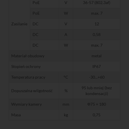
PoE
V
36-57 (802.3af)
PoE
W
max. 7
Zasilanie
DC
V
12
DC
A
0,58
DC
W
max. 7
Materiał obudowy
metal
Stopień ochrony
IP67
Temperatura pracy
°C
-30...+60
95 lub mniej (bez
Dopuszalna wilgotność
%
kondensacji)
Wymiary kamery
mm
Φ75 × 180
Masa
kg
0,75