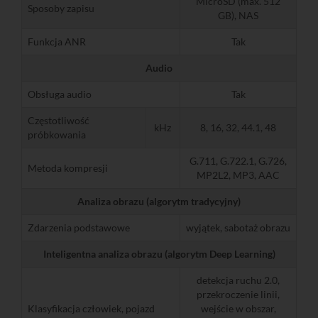
MicroSD (max. 512
Sposoby zapisu
GB), NAS
Funkcja ANR
Tak
Audio
Obsługa audio
Tak
Częstotliwość
kHz
8, 16, 32, 44.1, 48
próbkowania
G.711, G.722.1, G.726,
Metoda kompresji
MP2L2, MP3, AAC
Analiza obrazu (algorytm tradycyjny)
Zdarzenia podstawowe
wyjątek, sabotaż obrazu
Inteligentna analiza obrazu (algorytm Deep Learning)
detekcja ruchu 2.0,
przekroczenie linii,
Klasyfikacja człowiek, pojazd
wejście w obszar,