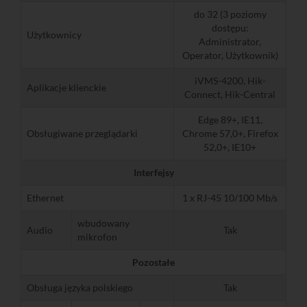
do 32 (3 poziomy
dostępu:
Użytkownicy
Administrator,
Operator, Użytkownik)
iVMS-4200, Hik-
Aplikacje klienckie
Connect, Hik-Central
Edge 89+, IE11,
Obsługiwane przeglądarki
Chrome 57,0+, Firefox
52,0+, IE10+
Interfejsy
Ethernet
1 x RJ-45 10/100 Mb/s
wbudowany
Audio
Tak
mikrofon
Pozostałe
Obsługa języka polskiego
Tak