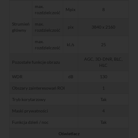
max.
Mpix
8
rozdzielczość
Strumień
max.
pix
3840 x 2160
główny
rozdzielczość
max.
kl./s
25
rozdzielczość
AGC, 3D-DNR, BLC,
Pozostałe funkcje obrazu
HLC
WDR
dB
130
Obszary zainteresowań ROI
1
Tryb korytarzowy
Tak
Maski prywatności
4
Funkcja dzień / noc
Tak
Oświetlacz