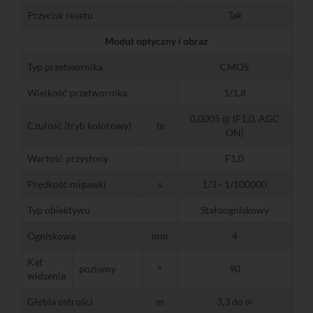
Przycisk resetu
Tak
Moduł optyczny i obraz
Typ przetwornika
CMOS
Wielkość przetwornika
1/1,8
0,0005 @ (F1,0, AGC
Czułość (tryb kolorowy)
lx
ON)
Wartość przysłony
F1,0
Prędkość migawki
s
1/3 - 1/100000
Typ obiektywu
Stałoogniskowy
Ogniskowa
mm
4
Kąt
poziomy
°
90
widzenia
Głębia ostrości
m
3,3 do ∞