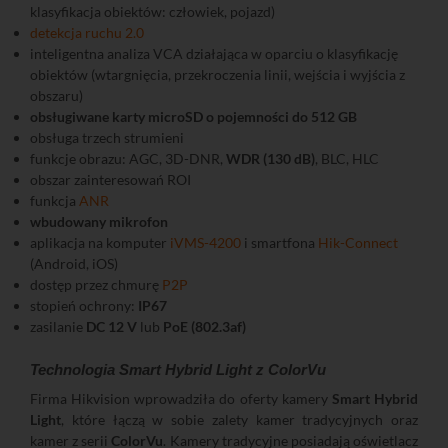
klasyfikacja obiektów: człowiek, pojazd)
detekcja ruchu 2.0
inteligentna analiza VCA działająca w oparciu o klasyfikację
obiektów (wtargnięcia, przekroczenia linii, wejścia i wyjścia z
obszaru)
obsługiwane karty microSD o pojemności do 512 GB
obsługa trzech strumieni
funkcje obrazu: AGC, 3D-DNR,
WDR (130 dB)
, BLC, HLC
obszar zainteresowań ROI
funkcja
ANR
wbudowany mikrofon
aplikacja na komputer
iVMS-4200
i smartfona
Hik-Connect
(Android, iOS)
dostęp przez chmurę
P2P
stopień ochrony:
IP67
zasilanie
DC 12 V
lub
PoE (802.3af)
Technologia Smart Hybrid Light z ColorVu
Firma Hikvision wprowadziła do oferty kamery
Smart Hybrid
Light
, które łączą w sobie zalety kamer tradycyjnych oraz
kamer z serii
ColorVu
. Kamery tradycyjne posiadają oświetlacz