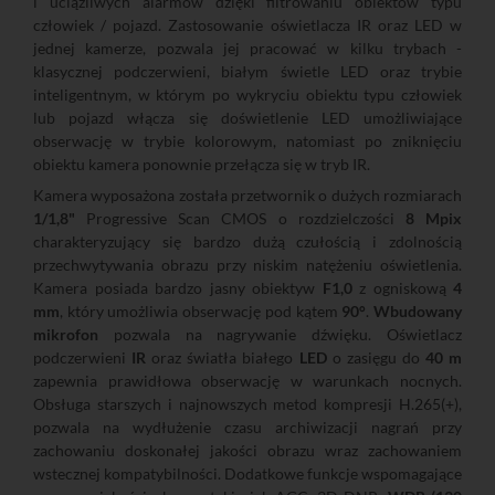
i uciążliwych alarmów dzięki filtrowaniu obiektów typu
człowiek / pojazd. Zastosowanie oświetlacza IR oraz LED w
jednej kamerze, pozwala jej pracować w kilku trybach -
klasycznej podczerwieni, białym świetle LED oraz trybie
inteligentnym, w którym po wykryciu obiektu typu człowiek
lub pojazd włącza się doświetlenie LED umożliwiające
obserwację w trybie kolorowym, natomiast po zniknięciu
obiektu kamera ponownie przełącza się w tryb IR.
Kamera wyposażona została przetwornik o dużych rozmiarach
1/1,8"
Progressive Scan CMOS o rozdzielczości
8 Mpix
charakteryzujący się bardzo dużą czułością i zdolnością
przechwytywania obrazu przy niskim natężeniu oświetlenia.
Kamera posiada bardzo jasny obiektyw
F1,0
z ogniskową
4
mm
, który umożliwia obserwację pod kątem
90°
.
Wbudowany
mikrofon
pozwala na nagrywanie dźwięku. Oświetlacz
podczerwieni
IR
oraz światła białego
LED
o zasięgu do
40 m
zapewnia prawidłowa obserwację w warunkach nocnych.
Obsługa starszych i najnowszych metod kompresji H.265(+),
pozwala na wydłużenie czasu archiwizacji nagrań przy
zachowaniu doskonałej jakości obrazu wraz zachowaniem
wstecznej kompatybilności. Dodatkowe funkcje wspomagające