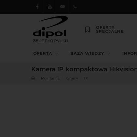
Facebook
Youtube
dipol@dipol.com.pl
+48
OFERTY
SPECJALNE
12
644
OFERTA
BAZA WIEDZY
INFO
29 13
Kamera IP kompaktowa Hikvision D
Monitoring
Kamery
IP