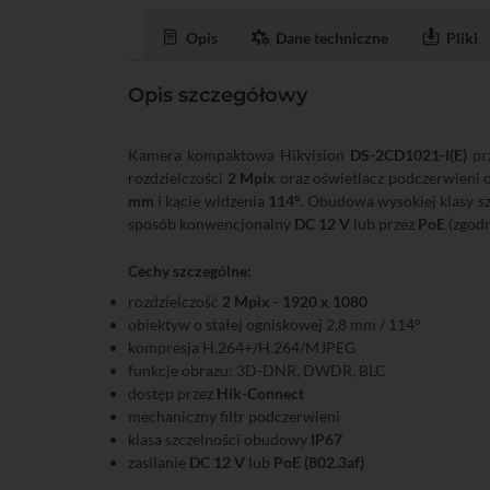
Opis
Dane techniczne
Pliki
Opis szczegółowy
Kamera kompaktowa Hikvision
DS-2CD1021-I(E)
prz
rozdzielczości
2 Mpix
oraz oświetlacz podczerwieni 
mm
i kącie widzenia
114°
. Obudowa wysokiej klasy s
sposób konwencjonalny
DC 12 V
lub przez
PoE
(zgodn
Cechy szczególne:
rozdzielczość
2 Mpix - 1920 x 1080
obiektyw o stałej ogniskowej 2,8 mm / 114°
kompresja H.264+/H.264/MJPEG
funkcje obrazu: 3D-DNR, DWDR, BLC
dostęp przez
Hik-Connect
mechaniczny filtr podczerwieni
klasa szczelności obudowy
IP67
zasilanie
DC 12 V
lub
PoE (802.3af)