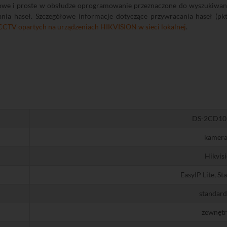
owe i proste w obsłudze oprogramowanie przeznaczone do wyszukiwania
ia haseł. Szczegółowe informacje dotyczące przywracania haseł (pkt
 CCTV opartych na urządzeniach HIKVISION w sieci lokalnej
.
DS-2CD102
kamera
Hikvis
EasyIP Lite, S
standar
zewnętr