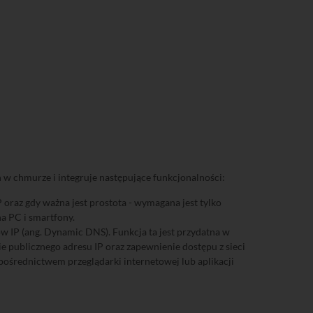
 w chmurze i integruje następujące funkcjonalności:
oraz gdy ważna jest prostota - wymagana jest tylko
a PC i smartfony.
 IP (ang. Dynamic DNS). Funkcja ta jest przydatna w
e publicznego adresu IP oraz zapewnienie dostępu z sieci
 pośrednictwem przeglądarki internetowej lub aplikacji