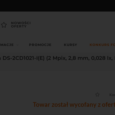
NOWOŚCI
OFERTY
RMACJE
PROMOCJE
KURSY
KONKURS F
S-2CD1021-I(E) (2 Mpix, 2,8 mm, 0,028 lx, 
Kod
Towar został wycofany z ofer