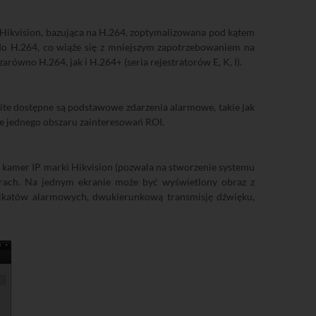
ikvision, bazująca na H.264, zoptymalizowana pod kątem
o H.264, co wiąże się z mniejszym zapotrzebowaniem na
wno H.264, jak i H.264+ (seria rejestratorów E, K, I).
 Lite dostępne są podstawowe zdarzenia alarmowe, takie jak
ie jednego obszaru zainteresowań ROI.
z kamer IP marki Hikvision (pozwala na stworzenie systemu
rach. Na jednym ekranie może być wyświetlony obraz z
nikatów alarmowych, dwukierunkową transmisję dźwięku,