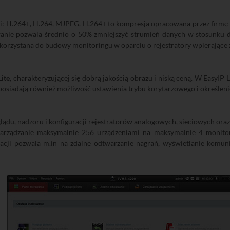
 H.264+, H.264, MJPEG. H.264+ to kompresja opracowana przez firmę H
anie pozwala średnio o 50% zmniejszyć strumień danych w stosunku d
zystana do budowy monitoringu w oparciu o rejestratory wpierające zaró
Lite
, charakteryzującej się dobrą jakością obrazu i niską ceną. W EasyIP
i posiadają również możliwość ustawienia trybu korytarzowego i określen
lądu, nadzoru i konfiguracji rejestratorów analogowych, sieciowych ora
 zarządzanie maksymalnie 256 urządzeniami na maksymalnie 4 monito
acji pozwala m.in na zdalne odtwarzanie nagrań, wyświetlanie komu