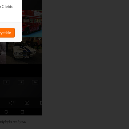
o Ciebie
ystkie
odglądu na żywo