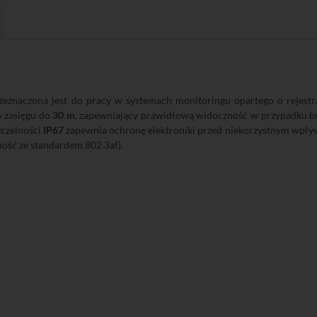
eznaczona jest do pracy w systemach monitoringu opartego o rejest
o zasięgu do
30 m
, zapewniający prawidłową widoczność w przypadku bra
zczelności
IP67
zapewnia ochronę elektroniki przed niekorzystnym wpł
ość ze standardem 802.3af).