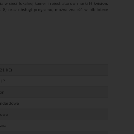
 w sieci lokalnej kamer i rejestratorów marki
Hikvision
,
. 8) oraz obsługi programu, można znaleźć w bibliotece
1-I(E)
 IP
ion
tandardowa
dowa
zna