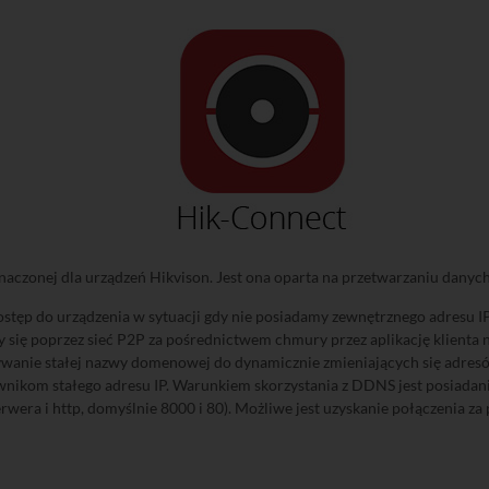
naczonej dla urządzeń Hikvison. Jest ona oparta na przetwarzaniu danych
stęp do urządzenia w sytuacji gdy nie posiadamy zewnętrznego adresu IP 
 się poprzez sieć P2P za pośrednictwem chmury przez aplikację klienta n
anie stałej nazwy domenowej do dynamicznie zmieniających się adresów
wnikom stałego adresu IP. Warunkiem skorzystania z DDNS jest posiadani
wera i http, domyślnie 8000 i 80). Możliwe jest uzyskanie połączenia za