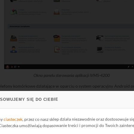
Okno panelu sterowania aplikacji iVMS-4200
telefony komórkowe działające w oparciu o system operacyjny Android 
z wykorzystaniem sieci Wi-Fi, 2G lub 3G a także do podglądu nagrań zapi
2P.
SOWUJEMY SIĘ DO CIEBIE
my
ciasteczek
, przez co nasz sklep działa niezawodnie oraz dostosowuje si
 Ciasteczka umożliwiają dopasowanie treści i promocji do Twoich zainter