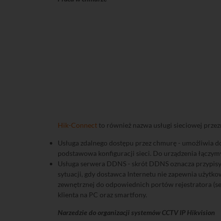
Hik-Connect
to również nazwa usługi sieciowej przez
Usługa zdalnego dostępu przez chmurę - umożliwia do
podstawowa konfiguracji sieci. Do urządzenia łączymy
Usługa serwera DDNS - skrót DDNS oznacza przypisyw
sytuacji, gdy dostawca Internetu nie zapewnia użytko
zewnętrznej do odpowiednich portów rejestratora (ser
klienta na PC oraz smartfony.
Narzedzie do organizacji systemów CCTV IP Hikvision