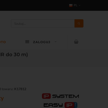
PL
OTO
ZALOGUJ
IR do 30 m)
 towaru:
K17812
ty