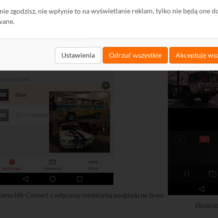
ę nie zgodzisz, nie wpłynie to na wyświetlanie reklam, tylko nie będą one d
wane.
Ustawienia
Odrzuć wszystkie
Akceptuję wsz
ramu Hik-Connect z włączoną miniaturką podglądu na żywo
Ekran p