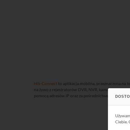
Hik-Connect
to aplikacja mobilna, przeznaczona na 
na żywo z rejestratorów DVR, NVR, kamer sieciowych 
pomocą adresów IP oraz za pośrednictwem chmury P
DOSTO
Używa
Ciebie.