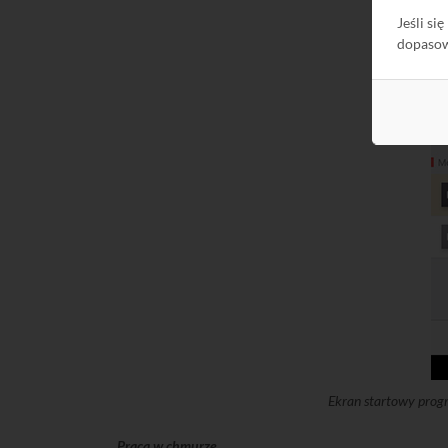
Jeśli si
dopaso
Ekran startowy prog
Praca w chmurze