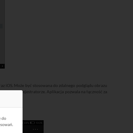
oraz iOS. Może być stosowana do zdalnego podglądu obrazu
sanych na rejestratorze. Aplikacja pozwala na łączność za
ę do
esowań.