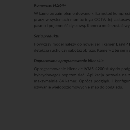
Kompresja H.264+
W kamerze zaimplementowano kilka metod kompresji:
pracy w systemach monitoringu CCTV. Jej zastosow
pasmo i pojemność dyskową. Kamera może zostać wykor
Seria produktu
Powyższy model należy do nowej serii kamer
EasyIP 
detekcja ruchu czy sabotaż obrazu. Kamery z tej seri
Dopracowane oprogramowanie klienckie
Oprogramowanie klienckie
iVMS-4200
służy do podg
hybrydowego) poprzez sieć. Aplikacja pozwala na
maksymalnie 64 kamer. Oprócz podglądu i konfigur
używanie wielopoziomowych e-map do podglądu.