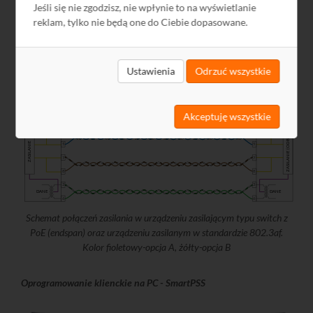
urządzeń takich, jak: kamery, telefony, przełączniki, punkty
Jeśli się nie zgodzisz, nie wpłynie to na wyświetlanie
dostępowe, itp. Gwarantowaną odległością na której
reklam, tylko nie będą one do Ciebie dopasowane.
realizowany jest przesył zasilania jest 100m. Dwa najbardziej
popularne standardy to 802.03af, który gwarantuje moc dla
urządzeń końcowych minimum 12,95W oraz 802.3at - moc
Ustawienia
Odrzuć wszystkie
25,5W.
Akceptuję wszystkie
Schemat połączeń zasilania w urządzeniu zasilającym typu switch z
PoE (endspan) oraz urządzeniu zasilanym w standardzie 802.3af.
Kolor fioletowy-opcja A, żółty-opcja B
Oprogramowanie klienckie na PC - SmartPSS