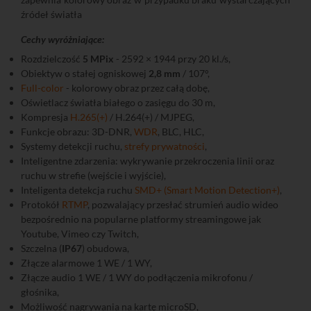
źródeł światła
Cechy wyróżniające:
Rozdzielczość
5 MPix
- 2592 × 1944 przy 20 kl./s,
Obiektyw o stałej ogniskowej
2,8 mm
/ 107°,
Full-color
- kolorowy obraz przez całą dobę,
Oświetlacz światła białego o zasięgu do 30 m,
Kompresja
H.265(+)
/ H.264(+) / MJPEG,
Funkcje obrazu: 3D-DNR,
WDR
, BLC, HLC,
Systemy detekcji ruchu,
strefy prywatności
,
Inteligentne zdarzenia: wykrywanie przekroczenia linii oraz
ruchu w strefie (wejście i wyjście),
Inteligenta detekcja ruchu
SMD+ (Smart Motion Detection+)
,
Protokół
RTMP
, pozwalający przesłać strumień audio wideo
bezpośrednio na popularne platformy streamingowe jak
Youtube, Vimeo czy Twitch,
Szczelna (
IP67
) obudowa,
Złącze alarmowe 1 WE / 1 WY,
Złącze audio 1 WE / 1 WY do podłączenia mikrofonu /
głośnika,
Możliwość nagrywania na kartę microSD,