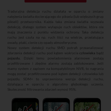
Tradycyjna detekcja ruchu działała w oparciu o zmiany
natężenia światła docierającego do piksela (lub większych grup
pikseli) przetwornika. Każda taka zmiana światła wyzwala
detekcję, dlatego system wyłapuje ruch obiektów, które nie
mają znaczenia z punktu widzenia ochrony. Taka detekcja
ruchu jest czuła na np. ruch liści na wietrze, przelatujące
owady, ptaki, cienie czy opady atmosferyczne.
Nowy system detekcji ruchu SMD potrafi przeanalizować
zdarzenia detekcji ruchu pod kątem wykrycia
człowieka
bądź
pojazdu
. Dzięki temu powiadomienia alarmowe zostają
przefiltrowane i zbędne alarmy zostają zablokowane. Jeśli
mamy system z zapisem na kompatybilnym NVR, to nagrania
mogą zostać przefiltrowane pod kątem detekcji człowieka lub
pojazdu. SDM+ to usprawniona wersja detekcji ruchu,
działająca w oparciu o algorytmy głębokiego uczenia.
Skuteczność filtrowania zdarzeń wynosi 95%.