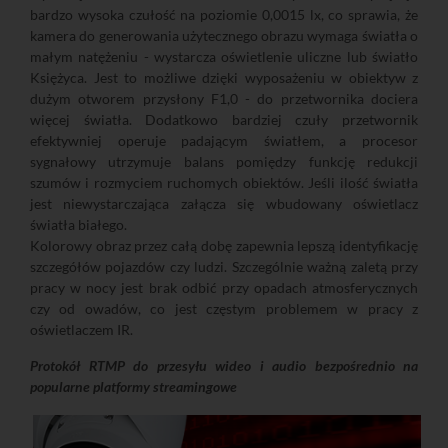
bardzo wysoka czułość na poziomie 0,0015 lx, co sprawia, że
kamera do generowania użytecznego obrazu wymaga światła o
małym natężeniu - wystarcza oświetlenie uliczne lub światło
Księżyca. Jest to możliwe dzięki wyposażeniu w obiektyw z
dużym otworem przysłony F1,0 - do przetwornika dociera
więcej światła. Dodatkowo bardziej czuły przetwornik
efektywniej operuje padającym światłem, a procesor
sygnałowy utrzymuje balans pomiędzy funkcję redukcji
szumów i rozmyciem ruchomych obiektów. Jeśli ilość światła
jest niewystarczająca załącza się wbudowany oświetlacz
światła białego.
Kolorowy obraz przez całą dobę zapewnia lepszą identyfikację
szczegółów pojazdów czy ludzi. Szczególnie ważną zaletą przy
pracy w nocy jest brak odbić przy opadach atmosferycznych
czy od owadów, co jest częstym problemem w pracy z
oświetlaczem IR.
Protokół RTMP do przesyłu wideo i audio bezpośrednio na
popularne platformy streamingowe