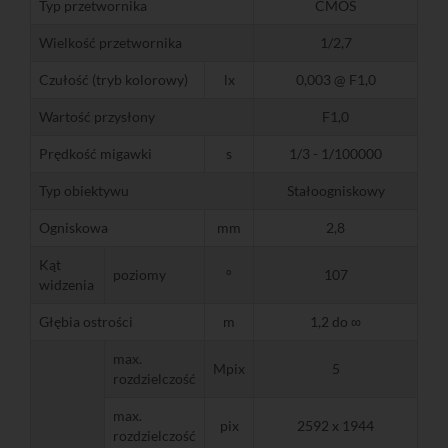
Typ przetwornika
CMOS
Wielkość przetwornika
1/2,7
Czułość (tryb kolorowy)
lx
0,003 @ F1,0
Wartość przysłony
F1,0
Prędkość migawki
s
1/3 - 1/100000
Typ obiektywu
Stałoogniskowy
Ogniskowa
mm
2,8
Kąt
poziomy
°
107
widzenia
Głębia ostrości
m
1,2 do ∞
max.
Mpix
5
rozdzielczość
max.
pix
2592 x 1944
rozdzielczość