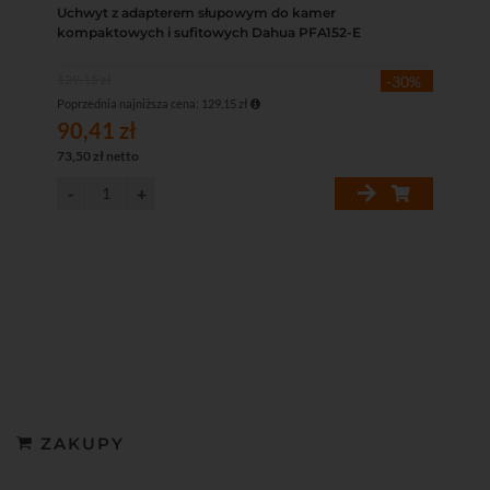
Uchwyt z adapterem słupowym do kamer
kompaktowych i sufitowych Dahua PFA152-E
129,15 zł
-30%
Poprzednia najniższa cena: 129,15 zł
90,41 zł
73,50 zł netto
ZAKUPY