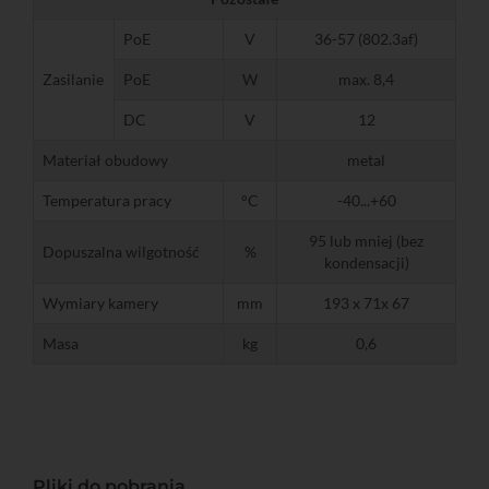
PoE
V
36-57 (802.3af)
Zasilanie
PoE
W
max. 8,4
DC
V
12
Materiał obudowy
metal
Temperatura pracy
°C
-40...+60
95 lub mniej (bez
Dopuszalna wilgotność
%
kondensacji)
Wymiary kamery
mm
193 x 71x 67
Masa
kg
0,6
Pliki do pobrania