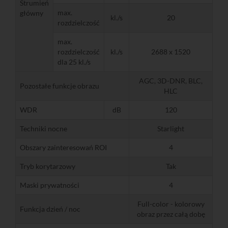
Strumień
max.
główny
kl./s
20
rozdzielczość
max.
rozdzielczość
kl./s
2688 x 1520
dla 25 kl./s
AGC, 3D-DNR, BLC,
Pozostałe funkcje obrazu
HLC
WDR
dB
120
Techniki nocne
Starlight
Obszary zainteresowań ROI
4
Tryb korytarzowy
Tak
Maski prywatności
4
Full-color - kolorowy
Funkcja dzień / noc
obraz przez całą dobę