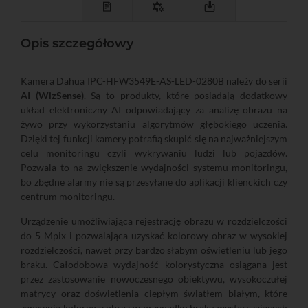
Opis szczegółowy
Kamera Dahua IPC-HFW3549E-AS-LED-0280B należy do serii
AI (WizSense)
. Są to produkty, które posiadają dodatkowy
układ elektroniczny AI odpowiadający za analizę obrazu na
żywo przy wykorzystaniu algorytmów głębokiego uczenia.
Dzięki tej funkcji kamery potrafią skupić się na najważniejszym
celu monitoringu czyli wykrywaniu ludzi lub pojazdów.
Pozwala to na zwiększenie wydajności systemu monitoringu,
bo zbędne alarmy nie są przesyłane do aplikacji klienckich czy
centrum monitoringu.
Urządzenie umożliwiająca rejestrację obrazu w rozdzielczości
do 5 Mpix i pozwalająca uzyskać kolorowy obraz w wysokiej
rozdzielczości, nawet przy bardzo słabym oświetleniu lub jego
braku. Całodobowa wydajność kolorystyczna osiągana jest
przez zastosowanie nowoczesnego obiektywu, wysokoczułej
matrycy oraz doświetlenia ciepłym światłem białym, które
zapewnia kolorowy obraz w przypadku braku wystarczających