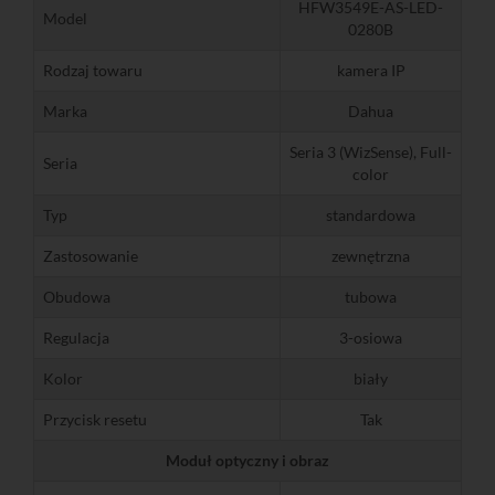
HFW3549E-AS-LED-
Model
0280B
Rodzaj towaru
kamera IP
Marka
Dahua
Seria 3 (WizSense), Full-
Seria
color
Typ
standardowa
Zastosowanie
zewnętrzna
Obudowa
tubowa
Regulacja
3-osiowa
Kolor
biały
Przycisk resetu
Tak
Moduł optyczny i obraz