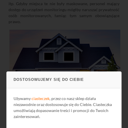
itp. Gdyby miejsca te nie były maskowane, personel mający
dostęp do urządzeń monitoringu mógłby naruszać prywatność
osób monitorowanych, łamiąc tym samym obowiązujące
prawo.
DOSTOSOWUJEMY SIĘ DO CIEBIE
Używamy
ciasteczek
, przez co nasz sklep działa
Zasilanie PoE
niezawodnie oraz dostosowuje się do Ciebie. Ciasteczka
PoE (Power over Ethernet) jest nazwą standardu IEEE zasilania
umożliwiają dopasowanie treści i promocji do Twoich
urządzeń sieciowych poprzez skrętkę komputerową przy
zainteresowań.
równoczesnym przesyle danych. Możliwe jest zasilanie