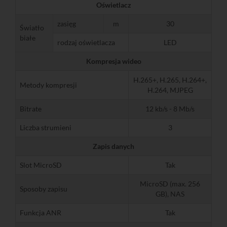
Oświetlacz
zasięg
m
30
Światło
białe
rodzaj oświetlacza
LED
Kompresja wideo
H.265+, H.265, H.264+,
Metody kompresji
H.264, MJPEG
Bitrate
12 kb/s - 8 Mb/s
Liczba strumieni
3
Zapis danych
Slot MicroSD
Tak
MicroSD (max. 256
Sposoby zapisu
GB), NAS
Funkcja ANR
Tak