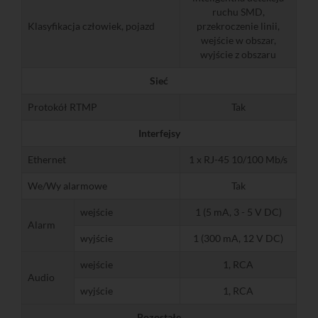
ruchu SMD,
Klasyfikacja człowiek, pojazd
przekroczenie linii,
wejście w obszar,
wyjście z obszaru
Sieć
Protokół RTMP
Tak
Interfejsy
Ethernet
1 x RJ-45 10/100 Mb/s
We/Wy alarmowe
Tak
wejście
1 (5 mA, 3 - 5 V DC)
Alarm
wyjście
1 (300 mA, 12 V DC)
wejście
1, RCA
Audio
wyjście
1, RCA
Pozostałe