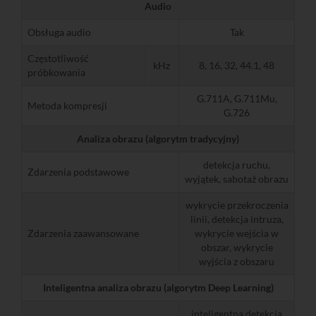
Audio
Obsługa audio
Tak
Częstotliwość
kHz
8, 16, 32, 44.1, 48
próbkowania
G.711A, G.711Mu,
Metoda kompresji
G.726
Analiza obrazu (algorytm tradycyjny)
detekcja ruchu,
Zdarzenia podstawowe
wyjątek, sabotaż obrazu
wykrycie przekroczenia
linii, detekcja intruza,
Zdarzenia zaawansowane
wykrycie wejścia w
obszar, wykrycie
wyjścia z obszaru
Inteligentna analiza obrazu (algorytm Deep Learning)
inteligentna detekcja