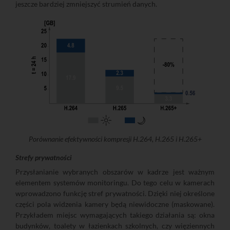
jeszcze bardziej zmniejszyć strumień danych.
Porównanie efektywności kompresji H.264, H.265 i H.265+
Strefy prywatności
Przysłanianie wybranych obszarów w kadrze jest ważnym
elementem systemów monitoringu. Do tego celu w kamerach
wprowadzono funkcję stref prywatności. Dzięki niej określone
części pola widzenia kamery będą niewidoczne (maskowane).
Przykładem miejsc wymagających takiego działania są: okna
budynków, toalety w łazienkach szkolnych, czy więziennych