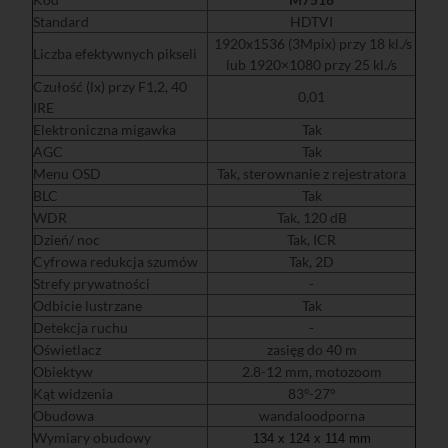
Standard
HDTVI
1920x1536 (3Mpix) przy 18 kl./s
Liczba efektywnych pikseli
lub 1920×1080 przy 25 kl./s
Czułość (lx) przy F1,2, 40
0,01
IRE
Elektroniczna migawka
Tak
AGC
Tak
Menu OSD
Tak, sterownanie z rejestratora
BLC
Tak
WDR
Tak, 120 dB
Dzień/ noc
Tak, ICR
Cyfrowa redukcja szumów
Tak, 2D
Strefy prywatności
-
Odbicie lustrzane
Tak
Detekcja ruchu
-
Oświetlacz
zasięg do 40 m
Obiektyw
2.8-12 mm, motozoom
Kąt widzenia
83°-27°
Obudowa
wandaloodporna
Wymiary obudowy
134 x 124 x 114 mm