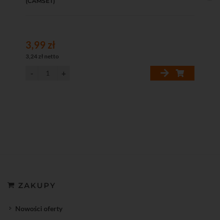
(CAMSET)
ko
3,99 zł
17
3,24 zł netto
146
ZAKUPY
Nowości oferty