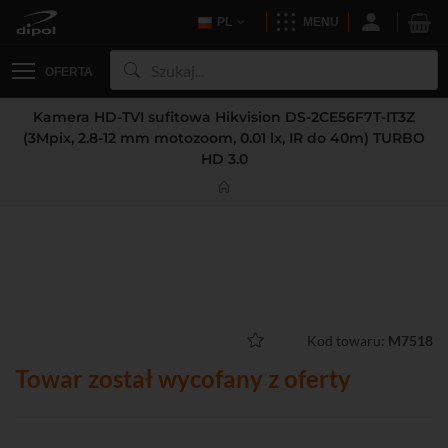
PL
MENU
OFERTA
Kamera HD-TVI sufitowa Hikvision DS-2CE56F7T-IT3Z
(3Mpix, 2.8-12 mm motozoom, 0.01 lx, IR do 40m) TURBO
HD 3.0
Kod towaru:
M7518
Towar został wycofany z oferty