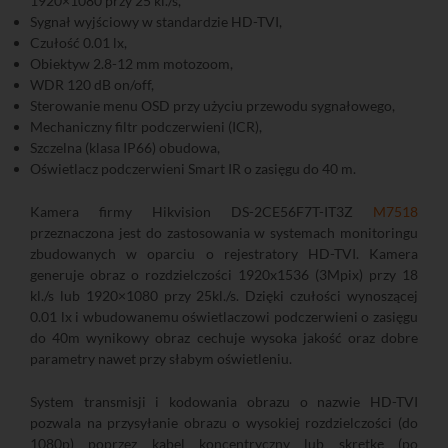
1920×1080 przy 25 kl./s,
Sygnał wyjściowy w standardzie HD-TVI,
Czułość 0.01 lx,
Obiektyw 2.8-12 mm motozoom,
WDR 120 dB on/off,
Sterowanie menu OSD przy użyciu przewodu sygnałowego,
Mechaniczny filtr podczerwieni (ICR),
Szczelna (klasa IP66) obudowa,
Oświetlacz podczerwieni Smart IR o zasięgu do 40 m.
Kamera firmy Hikvision DS-2CE56F7T-IT3Z
M7518
przeznaczona jest do zastosowania w systemach monitoringu
zbudowanych w oparciu o rejestratory HD-TVI. Kamera
generuje obraz o rozdzielczości 1920x1536 (3Mpix) przy 18
kl./s lub 1920×1080 przy 25kl./s. Dzięki czułości wynoszącej
0.01 lx i wbudowanemu oświetlaczowi podczerwieni o zasięgu
do 40m wynikowy obraz cechuje wysoka jakość oraz dobre
parametry nawet przy słabym oświetleniu.
System transmisji i kodowania obrazu o nazwie HD-TVI
pozwala na przysyłanie obrazu o wysokiej rozdzielczości (do
1080p) poprzez kabel koncentryczny lub skrętkę (po