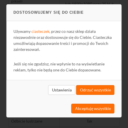
pikseli
lub 1920×1080 przy 25 kl./s
DOSTOSOWUJEMY SIĘ DO CIEBIE
Czułość (lx) przy F1,2, 40
0,01
IRE
Elektroniczna migawka
Tak
Używamy
ciasteczek
, przez co nasz sklep działa
niezawodnie oraz dostosowuje się do Ciebie. Ciasteczka
AGC
Tak
umożliwiają dopasowanie treści i promocji do Twoich
zainteresowań.
Menu OSD
Tak, sterownanie z rejestratora
BLC
Tak
Jeśli się nie zgodzisz, nie wpłynie to na wyświetlanie
reklam, tylko nie będą one do Ciebie dopasowane.
WDR
Tak, 120 dB
Dzień/ noc
Tak, ICR
Ustawienia
Odrzuć wszystkie
Cyfrowa redukcja
Tak, 2D
szumów
Akceptuję wszystkie
Strefy prywatności
-
Odbicie lustrzane
Tak