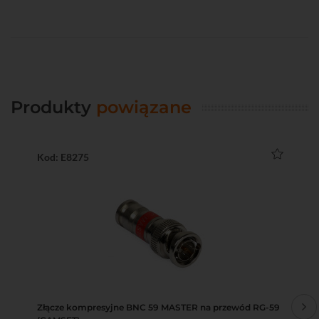
Produkty
powiązane
Kod: E8275
Ko
Złącze kompresyjne BNC 59 MASTER na przewód RG-59
Pu