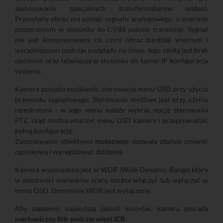
zastosowaniu specjalnych transformatorów wideo).
Przesyłany obraz ma postać sygnału analogowego, o znacznie
poszerzonym w stosunku do CVBS paśmie transmisji. Sygnał
nie jest kompresowany, co czyni obraz bardziej wiernym i
wyraźniejszym podczas podglądu na żywo. Jego zaletą jest brak
opóźnień oraz łatwiejsza w stosunku do kamer IP konfiguracja
systemu.
Kamera posiada możliwość sterowania menu OSD przy użyciu
przewodu sygnałowego. Sterowanie możliwe jest przy użyciu
rejestratora - w jego menu należy wybrać opcję sterowania
PTZ, skąd można włączyć menu OSD kamery i przeprowadzić
pełną konfigurację.
Zastosowanie obiektywu
motozoom
pozwala zdalnie zmienić
ogniskową i wyregulować zbliżenie.
Kamera wyposażona jest w WDR (Wide Dynamic Range) który
w zależności warunków sceny można włączyć lub wyłączyć w
menu OSD. Domyślnie WDR jest wyłączony.
Aby zapewnić najwyższą jakość kolorów, kamera posiada
mechaniczny filtr podczerwieni ICR
.