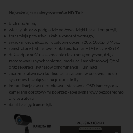
Najważniejsze zalety systemów HD-TVI:
brak opóźnień,
wierny obraz w podglądzie na żywo dzięki braku kompresji,
transmisja przy użyciu kabla koncentrycznego,
wysoka rozdzielczość - dostępne opcje: 720p, 1080p, 3 Mpix,
rejestratory trybrydowe – obsługa kamer HD-TVI, CVBS i IP,
duża odporność na zakłócenia elektromagnetyczne, dzięki
zastosowaniu synchronicznej modulacji amplitudowej QAM
oraz separacji sygnałów chrominancji i luminacji,
znacznie łatwiejsza konfiguracja systemu w porównaniu do
systemów bazujących na protokole IP,
komunikacja dwukierunkowa – sterownie OSD kamery oraz
kamerami obrotowymi poprzez kabel sygnałowy bezpośrednio
z rejestratora,
daleki zasięg transmisji.