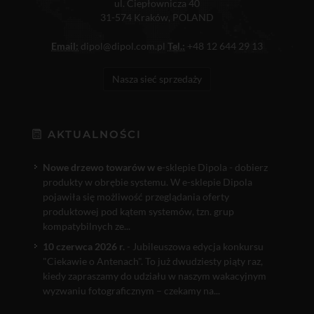
ul. Ciepłownicza 40
31-574 Kraków, POLAND
Email:
dipol@dipol.com.pl
Tel.:
+48 12 644 29 13
Nasza sieć sprzedaży
AKTUALNOŚCI
Nowe drzewo towarów w e
-sklepie Dipola - dobierz
produkty w obrębie systemu. W e-sklepie Dipola
pojawiła się możliwość przeglądania oferty
produktowej pod kątem systemów, tzn. grup
kompatybilnych ze...
10 czerwca 2026 r.
- Jubileuszowa edycja konkursu
"Ciekawie o Antenach". To już dwudziesty piąty raz,
kiedy zapraszamy do udziału w naszym wakacyjnym
wyzwaniu fotograficznym – czekamy na...