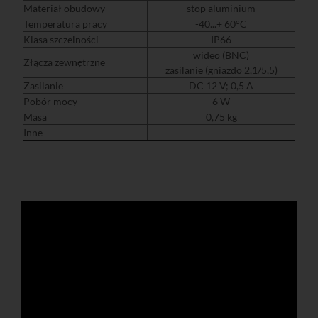
Materiał obudowy
stop aluminium
Temperatura pracy
-40...+ 60°C
Klasa szczelności
IP66
wideo (BNC)
Złącza zewnętrzne
zasilanie (gniazdo 2,1/5,5)
Zasilanie
DC 12 V; 0,5 A
Pobór mocy
6 W
Masa
0,75 kg
Inne
-