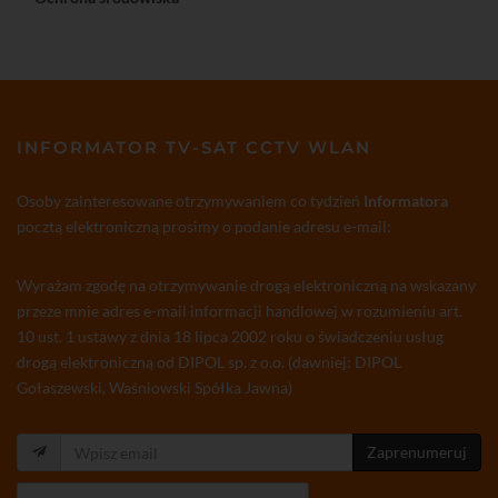
INFORMATOR TV-SAT CCTV WLAN
Osoby zainteresowane otrzymywaniem co tydzień
Informatora
pocztą elektroniczną prosimy o podanie adresu e-mail:
Wyrażam zgodę na otrzymywanie drogą elektroniczną na wskazany
przeze mnie adres e-mail informacji handlowej w rozumieniu art.
10 ust. 1 ustawy z dnia 18 lipca 2002 roku o świadczeniu usług
drogą elektroniczną od DIPOL sp. z o.o. (dawniej: DIPOL
Gołaszewski, Waśniowski Spółka Jawna)
Zaprenumeruj