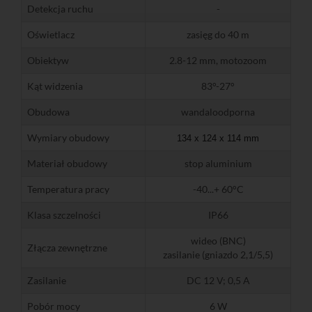
Detekcja ruchu
-
Oświetlacz
zasięg do 40 m
Obiektyw
2.8-12 mm, motozoom
Kąt widzenia
83°-27°
Obudowa
wandaloodporna
Wymiary obudowy
134 x 124 x 114 mm
Materiał obudowy
stop aluminium
Temperatura pracy
-40...+ 60°C
Klasa szczelności
IP66
wideo (BNC)
Złącza zewnętrzne
zasilanie (gniazdo 2,1/5,5)
Zasilanie
DC 12 V; 0,5 A
Pobór mocy
6 W