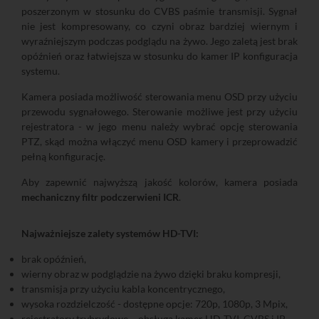
poszerzonym w stosunku do CVBS paśmie transmisji. Sygnał
nie jest kompresowany, co czyni obraz bardziej wiernym i
wyraźniejszym podczas podglądu na żywo. Jego zaletą jest brak
opóźnień oraz łatwiejsza w stosunku do kamer IP konfiguracja
systemu.
Kamera posiada możliwość sterowania menu OSD przy użyciu
przewodu sygnałowego. Sterowanie możliwe jest przy użyciu
rejestratora - w jego menu należy wybrać opcję sterowania
PTZ, skąd można włączyć menu OSD kamery i przeprowadzić
pełną konfigurację.
Aby zapewnić najwyższą jakość kolorów, kamera posiada
mechaniczny filtr podczerwieni ICR
.
Najważniejsze zalety systemów HD-TVI:
brak opóźnień,
wierny obraz w podglądzie na żywo dzięki braku kompresji,
transmisja przy użyciu kabla koncentrycznego,
wysoka rozdzielczość - dostępne opcje: 720p, 1080p, 3 Mpix,
rejestratory trybrydowe – obsługa kamer HD-TVI, CVBS i IP,