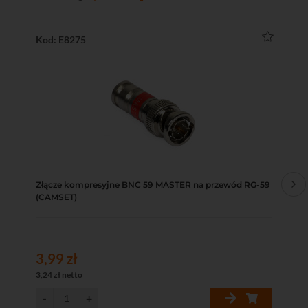
Kod: E8275
Ko
Złącze kompresyjne BNC 59 MASTER na przewód RG-59
Pu
(CAMSET)
ko
3,99 zł
10
3,24 zł netto
89,