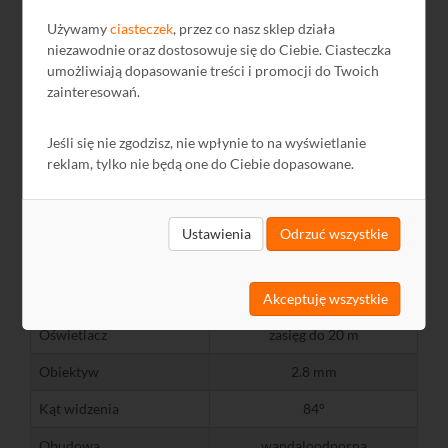
Menu OSD
Tak, sterownanie z rejestratora
Używamy
ciasteczek
, przez co nasz sklep działa
niezawodnie oraz dostosowuje się do Ciebie. Ciasteczka
BLC
Tak
umożliwiają dopasowanie treści i promocji do Twoich
zainteresowań.
WDR
Nie
Dzień/ noc
Tak, ICR
Jeśli się nie zgodzisz, nie wpłynie to na wyświetlanie
reklam, tylko nie będą one do Ciebie dopasowane.
Cyfrowa redukcja
Tak, 2D
szumów
Strefy prywatności
-
Ustawienia
Odrzuć wszystkie
Odbicie lustrzane
Nie
Detekcja ruchu
-
Akceptuję wszystkie
Oświetlacz
zasięg do 20 m
Obiektyw
2.8 mm
Kąt widzenia
84°
Obudowa
wandaloodporna