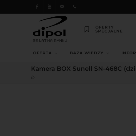
Facebook
Youtube
dipol@dipol.com.pl
+48
OFERTY
SPECJALNE
12
644
OFERTA
BAZA WIEDZY
INFO
29 13
Kamera BOX Sunell SN-468C (dzie