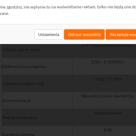
ę nie zgodzisz, nie wpłynie to na wyświetlanie reklam, tylko nie będą one d
540 TVL
wane.
Liczba linii
DC lub Video
Obiektyw
Ustawienia
Odrzuć wszystkie
Akceptuję wsz
S/N>48dB (wyłączone AGC)
Odstęp sygnał-szum
1/50 - 1/100000 s
Elektroniczna migawka
1 Vpp / 75 Ohm
Całkowity sygnał wizji
Wewnętrzna lub zewnętrzna
Synchronizacja
międzyliniowe
Rodzaj wybierania
0,45
Korekcja Gamma