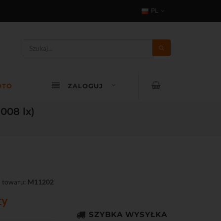
PL
OTO
ZALOGUJ
008 lx)
 towaru:
M11202
ty
SZYBKA WYSYŁKA