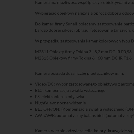
Kamera ma możliwość współpracy z obiektywami z au
Wybierając obiektyw należy się oprócz doboru odpowi
Do kamer firmy Sunell polecamy zastosowanie bardzo
bardzo dobrej jakości obrazu. (Stosowanie tańszych,
W przypadku zastosowania kamer kolorowych typu Dz
M2311 Obiekty firmy Tokina 3 - 8,2 mm DC IR F0,98
M2313 Obiektyw firmy Tokina 6 - 60 mm DC IR F1.6
Kamera posiada dużą liczbę przełączników m.in.
Video/DC: wybór zastosowanego obiektywu z automa
BLC: kompensacja światła wstecznego
ES: elektroniczna migawka
NightView: nocne widzenie
BLC OFF/ON: (Kompensacja światła wstecznego (ON-
AWT/AWB: automatyczny balans bieli (automatyczny
Kamera wiernie odzwierciedla kolory, krawędzie są o