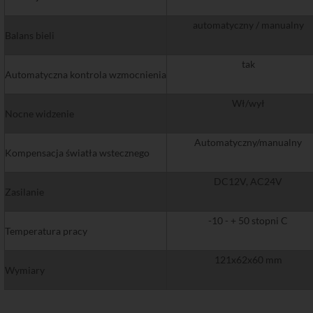
automatyczny / manualny
Balans bieli
tak
Automatyczna kontrola wzmocnienia
Wł/wył
Nocne widzenie
Automatyczny/manualny
Kompensacja światła wstecznego
DC12V, AC24V
Zasilanie
-10 - + 50 stopni C
Temperatura pracy
121x62x60 mm
Wymiary