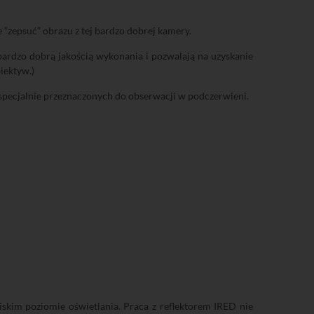
“zepsuć” obrazu z tej bardzo dobrej kamery.
ardzo dobrą jakością wykonania i pozwalają na uzyskanie
iektyw.)
pecjalnie przeznaczonych do obserwacji w podczerwieni.
iskim poziomie oświetlania. Praca z reflektorem IRED nie