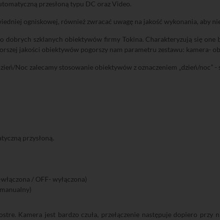
tomatyczną przesłoną typu DC oraz Video.
edniej ogniskowej, również zwracać uwagę na jakość wykonania, aby nie 
 dobrych szklanych obiektywów firmy Tokina. Charakteryzują się one b
 gorszej jakości obiektywów pogorszy nam parametru zestawu: kamera- ob
ień/Noc zalecamy stosowanie obiektywów z oznaczeniem „dzień/noc” - s
tyczną przysłoną.
włączona / OFF- wyłączona)
/manualny)
stre. Kamera jest bardzo czuła, przełączenie następuje dopiero przy n