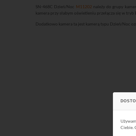
SN-468C Dzień/Noc
M11202
należy do grupy kamer 
kamera przy słabym oświetleniu przełącza się w tryb B
Dodatkowo kamera ta jest kamerą typu Dzień/Noc ozna
DOSTO
Używa
Ciebie.