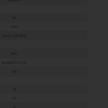
80
850
Diody LED SMD
BNC
gniazdo (2,1/5,5)
Tak
12
0,5
6