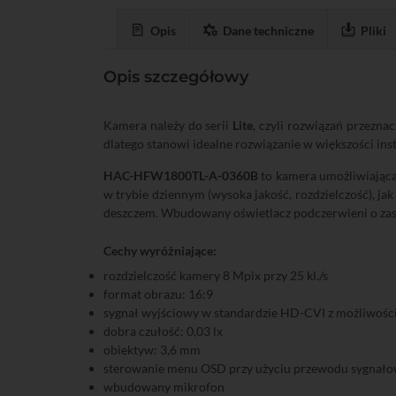
Opis
Dane techniczne
Pliki
Opis szczegółowy
Kamera należy do serii
Lite
, czyli rozwiązań przezna
dlatego stanowi idealne rozwiązanie w większości inst
HAC-HFW1800TL-A-0360B
to kamera umożliwiająca
w trybie dziennym (wysoka jakość, rozdzielczość), ja
deszczem. Wbudowany oświetlacz podczerwieni o zasię
Cechy wyróżniające:
rozdzielczość kamery 8 Mpix przy 25 kl./s
format obrazu: 16:9
sygnał wyjściowy w standardzie HD-CVI z możliwośc
dobra czułość: 0,03 lx
obiektyw: 3,6 mm
sterowanie menu OSD przy użyciu przewodu sygnał
wbudowany mikrofon