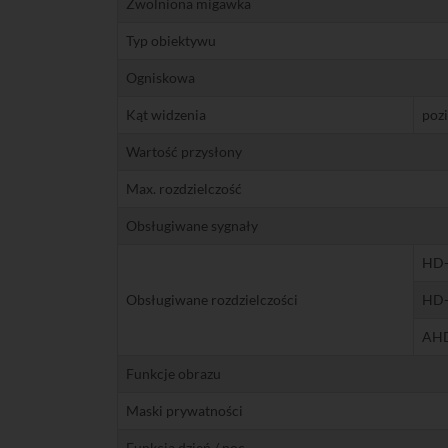
Zwolniona migawka
Typ obiektywu
Ogniskowa
Kąt widzenia
poz
Wartość przysłony
Max. rozdzielczość
Obsługiwane sygnały
HD-
Obsługiwane rozdzielczości
HD-
AH
Funkcje obrazu
Maski prywatności
Funkcja dzień / noc