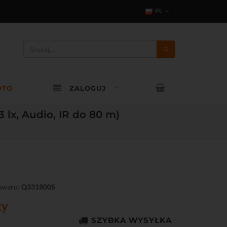
PL
OTO
ZALOGUJ
lx, Audio, IR do 80 m)
owaru:
Q331800S
ty
SZYBKA WYSYŁKA