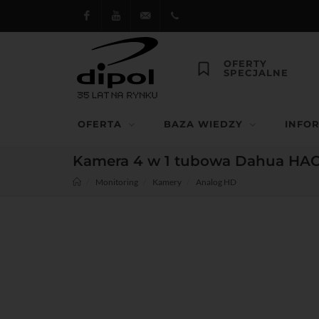
Facebook
Youtube
dipol@dipol.com.pl
+48
OFERTY
SPECJALNE
12
644
OFERTA
BAZA WIEDZY
INFO
29 13
Kamera 4 w 1 tubowa Dahua HAC-
Monitoring
Kamery
Analog HD