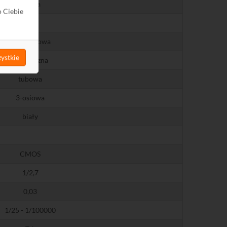
Dahua
o Ciebie
Lite
standardowa
ystkie
zewnętrzna
tubowa
3-osiowa
biały
CMOS
1/2,7
0,03
1/25 - 1/100000