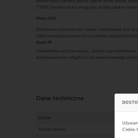
uniwersalną kamerę, której sygnał może zostać dost
CVBS). Systemy pracy mogą być przełączane w menu 
Menu OSD
Sterowanie parametrami kamer realizowane jest za
Takie rozwiązanie pozwala na zmianę najważniejszyc
Smart IR
Oświetlenie podczerwienią, zostało zaprojektowane
dostosowane do odległości od obserwowanego obiektu, 
Dane techniczne
DOSTO
Model
Używa
Rodzaj towaru
Ciebie.