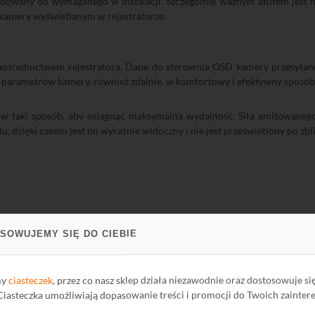
osowany do wymaganego w instalacji. Szczególnie ważnym atutem jest m
kamery wyświetlanym w rejestratorze.
 pośrednictwem rejestratora. Dane do sterownia OSD kamery przesyła
h parametrów kamery, również zdalnie, w komfortowy i efektywny sposób
 w taki sposób, aby osiągnąć maksymalną wydajność. Siła emitowanego
dzięki czemu jest on wyraźnie widoczny i nie jest prześwietlony po zbli
SOWUJEMY SIĘ DO CIEBIE
HAC
my
ciasteczek
, przez co nasz sklep działa niezawodnie oraz dostosowuje si
 Ciasteczka umożliwiają dopasowanie treści i promocji do Twoich zainter