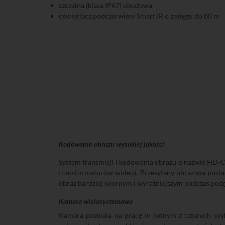
szczelna (klasa IP67) obudowa
oświetlacz podczerwieni Smart IR o zasięgu do 80 m
Kodowanie obrazu wysokiej jakości
System transmisji i kodowania obrazu o nazwie HD-CV
transformatorów wideo). Przesyłany obraz ma posta
obraz bardziej wiernym i wyraźniejszym podczas podgl
Kamera wielosystemowa
Kamera pozwala na pracę w jednym z czterech sys