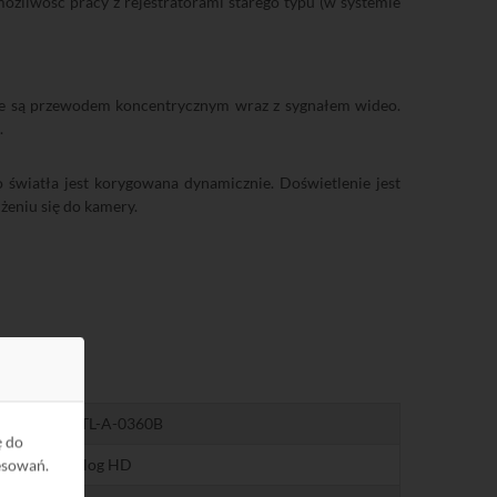
ożliwość pracy z rejestratorami starego typu (w systemie
ne są przewodem koncentrycznym wraz z sygnałem wideo.
.
 światła jest korygowana dynamicznie. Doświetlenie jest
żeniu się do kamery.
-HFW1800TL-A-0360B
ę do
kamera Analog HD
esowań.