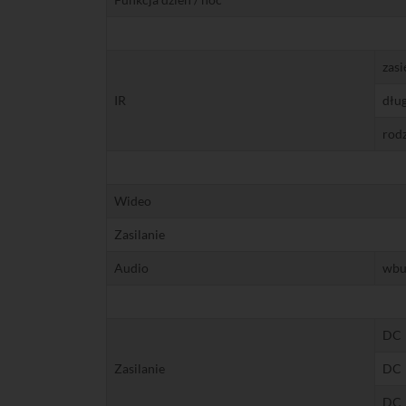
zasi
IR
dług
rodz
Wideo
Zasilanie
Audio
wbu
DC
Zasilanie
DC
DC