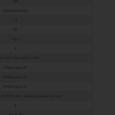
Tak
stałoogniskowy
3,6
87
F2,0
8
VI, HD-CVI, AHD, CVBS
4 Mpix przy 25
8 Mpix przy 15
8 Mpix przy 15
 D-WDR, HLC, Odbicie obrazu (mirror)
8
Tak (ICR)