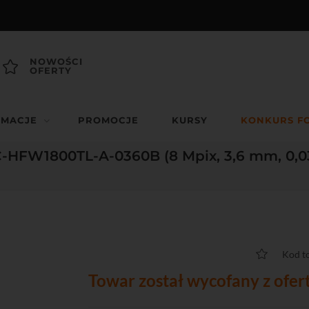
NOWOŚCI
OFERTY
RMACJE
PROMOCJE
KURSY
KONKURS F
HFW1800TL-A-0360B (8 Mpix, 3,6 mm, 0,03 
Kod t
Towar został wycofany z ofer