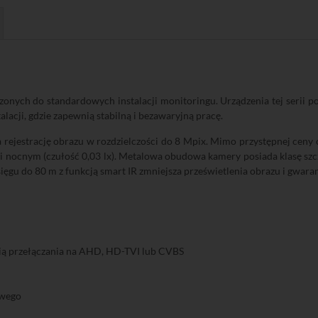
czonych do standardowych instalacji monitoringu. Urządzenia tej serii 
alacji, gdzie zapewnią stabilną i bezawaryjną pracę.
 rejestrację obrazu w rozdzielczości do 8 Mpix. Mimo przystępnej ceny
k i nocnym (czułość 0,03 lx). Metalowa obudowa kamery posiada klasę szc
gu do 80 m z funkcją smart IR zmniejsza prześwietlenia obrazu i gwara
ią przełączania na AHD, HD-TVI lub CVBS
owego