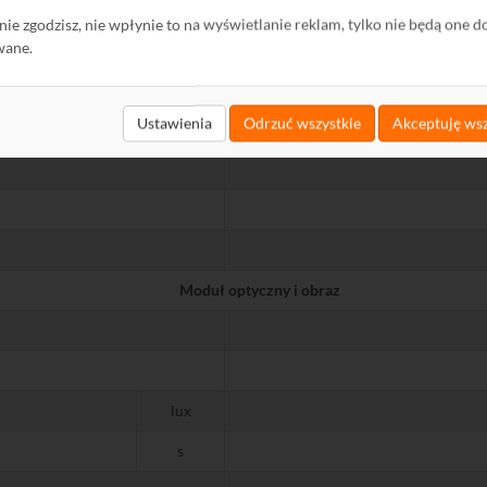
ę nie zgodzisz, nie wpłynie to na wyświetlanie reklam, tylko nie będą one d
wane.
Ustawienia
Odrzuć wszystkie
Akceptuję wsz
Moduł optyczny i obraz
lux
s