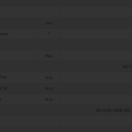
mm
iomy
°
Mpx
HD-T
TVI
kl./s
CVI
kl./s
D
kl./s
2D DNR, AWB, BLC,