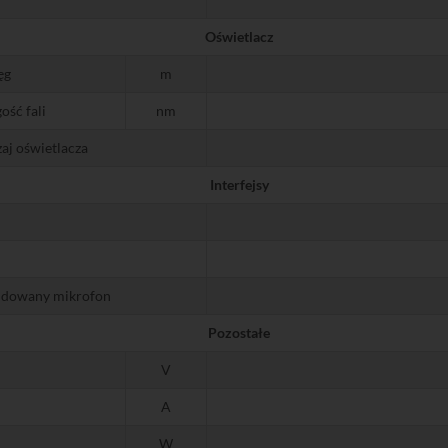
Oświetlacz
ęg
m
ość fali
nm
aj oświetlacza
Interfejsy
dowany mikrofon
Pozostałe
V
A
W