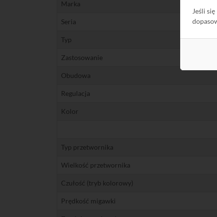
Marka
Jeśli si
dopaso
Seria
Typ
Zastosowanie
Obudowa
Regulacja
Kolor
Typ przetwornika
Wielkość przetwornika
Czułość (tryb kolorowy)
Prędkość migawki