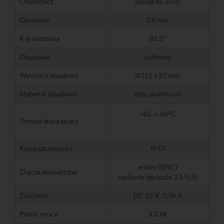
Oświetlacz
zasięg do 20 m
Obiektyw
2,8 mm
Kąt widzenia
85,5°
Obudowa
sufitowa
Wymiary obudowy
Φ111 x 82 mm
Materiał obudowy
stop aluminium
-40...+ 60°C
Temperatura pracy
Klasa szczelności
IP67
wideo (BNC)
Złącza zewnętrzne
zasilanie (gniazdo 2,1/5,5)
Zasilanie
DC 12 V; 0,36 A
Pobór mocy
4,3 W