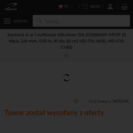
PL
MENU
OFERTA
Kamera 4 w 1 sufitowa Hikvision DS-2CE56H0T-VPITF (5
Mpix, 2.8 mm, 0.01 lx, IR do 20 m) HD-TVI, AHD, HD-CVI,
CVBS
Kod towaru:
M75274
Towar został wycofany z oferty