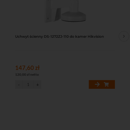
Uchwyt ścienny DS-1272ZJ-110 do kamer Hikvision
Pu
ka
147,60 zł
97
120,00 zł netto
79,