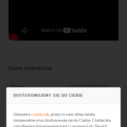
Dane techniczne
Nazwa
DS-2CE56H0T-VPITF
DOSTOSOWUJEMY SIĘ DO CIEBIE
Kod
M75274
Standard
HD-TVI, AHD, HD-CVI, CVBS
Używamy
ciasteczek
, przez co nasz sklep działa
Liczba efektywnych pikseli
2560 x 1944
niezawodnie oraz dostosowuje się do Ciebie. Ciasteczka
umożliwiają dopasowanie treści i promocji do Twoich