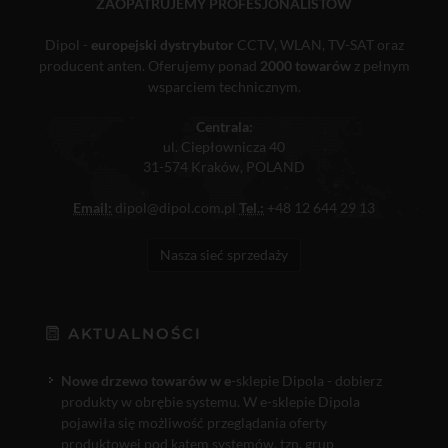
ZAOPATRUJEMY PROFESJONALISTÓW
Dipol -
europejski dystrybutor
CCTV, WLAN, TV-SAT oraz
producent anten. Oferujemy ponad
2000 towarów
z pełnym
wsparciem technicznym.
Centrala:
ul. Ciepłownicza 40
31-574 Kraków, POLAND
Email:
dipol@dipol.com.pl
Tel.:
+48 12 644 29 13
Nasza sieć sprzedaży
AKTUALNOŚCI
Nowe drzewo towarów w e
-sklepie Dipola - dobierz
produkty w obrębie systemu. W e-sklepie Dipola
pojawiła się możliwość przeglądania oferty
produktowej pod kątem systemów, tzn. grup