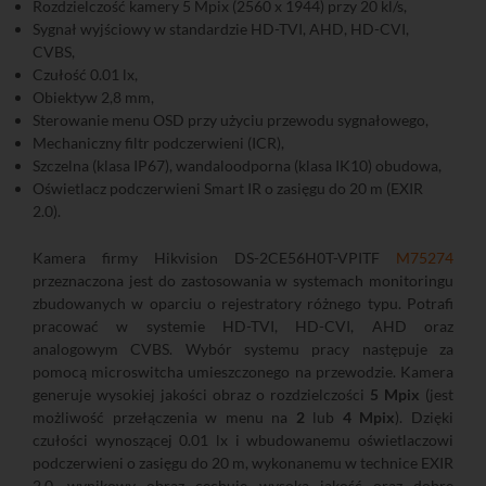
Rozdzielczość kamery 5 Mpix (2560 x 1944) przy 20 kl/s,
Sygnał wyjściowy w standardzie HD-TVI, AHD, HD-CVI,
CVBS,
Czułość 0.01 lx,
Obiektyw 2,8 mm,
Sterowanie menu OSD przy użyciu przewodu sygnałowego,
Mechaniczny filtr podczerwieni (ICR),
Szczelna (klasa IP67), wandaloodporna (klasa IK10) obudowa,
Oświetlacz podczerwieni Smart IR o zasięgu do 20 m (EXIR
2.0).
Kamera firmy Hikvision DS-2CE56H0T-VPITF
M75274
przeznaczona jest do zastosowania w systemach monitoringu
zbudowanych w oparciu o rejestratory różnego typu. Potrafi
pracować w systemie HD-TVI, HD-CVI, AHD oraz
analogowym CVBS. Wybór systemu pracy następuje za
pomocą microswitcha umieszczonego na przewodzie. Kamera
generuje wysokiej jakości obraz o rozdzielczości
5 Mpix
(jest
możliwość przełączenia w menu na
2
lub
4 Mpix
). Dzięki
czułości wynoszącej 0.01 lx i wbudowanemu oświetlaczowi
podczerwieni o zasięgu do 20 m, wykonanemu w technice EXIR
2.0, wynikowy obraz cechuje wysoka jakość oraz dobre