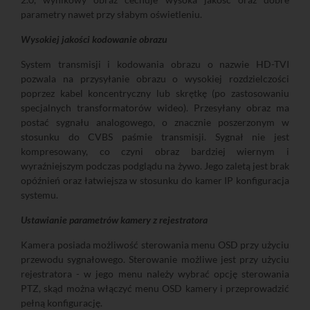
parametry nawet przy słabym oświetleniu.
Wysokiej jakości kodowanie obrazu
System transmisji i kodowania obrazu o nazwie HD-TVI
pozwala na przysyłanie obrazu o wysokiej rozdzielczości
poprzez kabel koncentryczny lub skrętkę (po zastosowaniu
specjalnych transformatorów wideo). Przesyłany obraz ma
postać sygnału analogowego, o znacznie poszerzonym w
stosunku do CVBS paśmie transmisji. Sygnał nie jest
kompresowany, co czyni obraz bardziej wiernym i
wyraźniejszym podczas podglądu na żywo. Jego zaletą jest brak
opóźnień oraz łatwiejsza w stosunku do kamer IP konfiguracja
systemu.
Ustawianie parametrów kamery z rejestratora
Kamera posiada możliwość sterowania menu OSD przy użyciu
przewodu sygnałowego. Sterowanie możliwe jest przy użyciu
rejestratora - w jego menu należy wybrać opcję sterowania
PTZ, skąd można włączyć menu OSD kamery i przeprowadzić
pełną konfigurację.