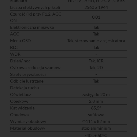
Standard
HD-TVI, AHD, HD-CVI, CVBS
Liczba efektywnych pikseli
2560 x 1944
Czułość (lx) przy F1.2, AGC
0,01
ON
Elektroniczna migawka
Tak
AGC
Tak
Menu OSD
Tak, sterownanie z rejestratora
BLC
Tak
WDR
-
Dzień/ noc
Tak, ICR
Cyfrowa redukcja szumów
Tak, 2D
Strefy prywatności
-
Odbicie lustrzane
Tak
Detekcja ruchu
-
Oświetlacz
zasięg do 20 m
Obiektyw
2,8 mm
Kąt widzenia
85,5°
Obudowa
sufitowa
Wymiary obudowy
Φ111 x 82 mm
Materiał obudowy
stop aluminium
-40...+ 60°C