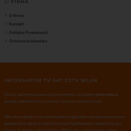
FIRMA
O firmie
Kontakt
Polityka Prywatności
Ochrona środowiska
INFORMATOR TV-SAT CCTV WLAN
Osoby zainteresowane otrzymywaniem co tydzień
Informatora
pocztą elektroniczną prosimy o podanie adresu e-mail:
Wyrażam zgodę na otrzymywanie drogą elektroniczną na wskazany
przeze mnie adres e-mail informacji handlowej w rozumieniu art.
10 ust. 1 ustawy z dnia 18 lipca 2002 roku o świadczeniu usług