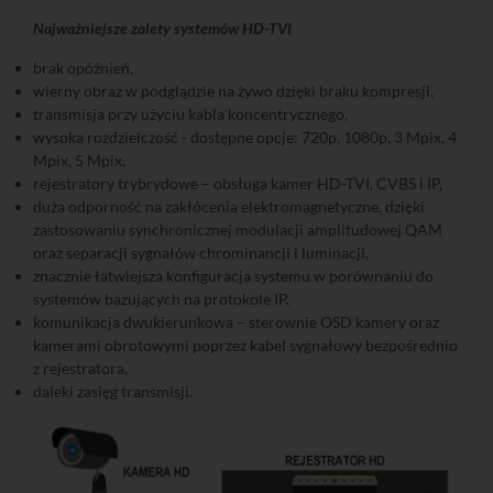
Najważniejsze zalety systemów HD-TVI
brak opóźnień,
wierny obraz w podglądzie na żywo dzięki braku kompresji,
transmisja przy użyciu kabla koncentrycznego,
wysoka rozdzielczość - dostępne opcje: 720p, 1080p, 3 Mpix, 4
Mpix, 5 Mpix,
rejestratory trybrydowe – obsługa kamer HD-TVI, CVBS i IP,
duża odporność na zakłócenia elektromagnetyczne, dzięki
zastosowaniu synchronicznej modulacji amplitudowej QAM
oraz separacji sygnałów chrominancji i luminacji,
znacznie łatwiejsza konfiguracja systemu w porównaniu do
systemów bazujących na protokole IP,
komunikacja dwukierunkowa – sterownie OSD kamery oraz
kamerami obrotowymi poprzez kabel sygnałowy bezpośrednio
z rejestratora,
daleki zasięg transmisji.