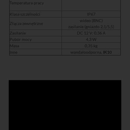
Temperatura pracy
Klasa szczelności
IP67
wideo (BNC)
Złącza zewnętrzne
zasilanie (gniazdo 2,1/5,5)
Zasilanie
DC 12 V; 0,36 A
Pobór mocy
4,3 W
Masa
0,35 kg
Inne
wandaloodporna,
IK10