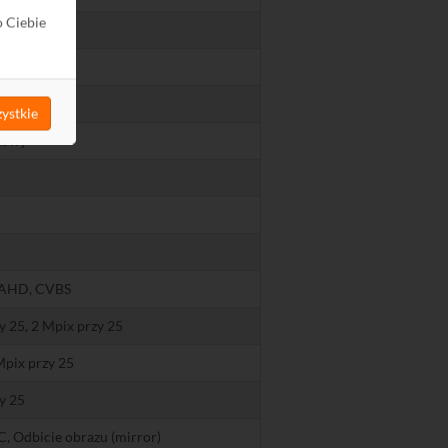
o Ciebie
 AGC ON)
0000
ystkie
kowy
 AHD, CVBS
y 25, 2 Mpix przy 25
Mpix przy 25
y 25
 Odbicie obrazu (mirror)