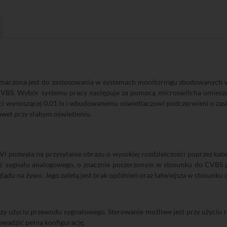
naczona jest do zastosowania w systemach monitoringu zbudowanych w 
BS. Wybór systemu pracy następuje za pomocą microswitcha umieszcz
łości wynoszącej 0.01 lx i wbudowanemu oświetlaczowi podczerwieni o z
wet przy słabym oświetleniu.
I pozwala na przysyłanie obrazu o wysokiej rozdzielczości poprzez kab
ć sygnału analogowego, o znacznie poszerzonym w stosunku do CVBS pa
ądu na żywo. Jego zaletą jest brak opóźnień oraz łatwiejsza w stosunku 
 użyciu przewodu sygnałowego. Sterowanie możliwe jest przy użyciu re
wadzić pełną konfigurację.