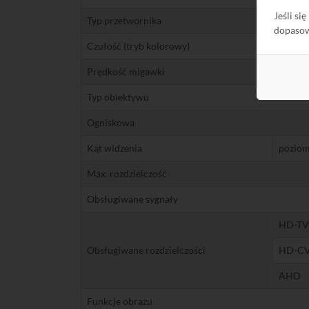
Jeśli si
Typ przetwornika
dopaso
Czułość (tryb kolorowy)
Prędkość migawki
Typ obiektywu
Ogniskowa
Kąt widzenia
pozio
Max. rozdzielczość
Obsługiwane sygnały
HD-TV
Obsługiwane rozdzielczości
HD-CV
AHD
Funkcje obrazu