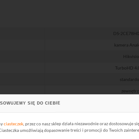
DS-2CE78H0
kamera Ana
Hikvisi
TurboHD 4.
standard
zewnętrz
kopułowa, t
SOWUJEMY SIĘ DO CIEBIE
3-osiow
my
ciasteczek
, przez co nasz sklep działa niezawodnie oraz dostosowuje si
biały
 Ciasteczka umożliwiają dopasowanie treści i promocji do Twoich zainter
Moduł optyczny i obraz