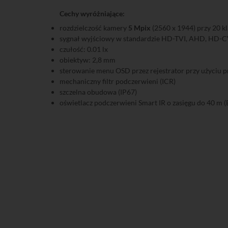
Cechy wyróżniające:
rozdzielczość kamery
5 Mpix
(2560 x 1944) przy 20 kl.
sygnał wyjściowy w standardzie HD-TVI, AHD, HD-C
czułość: 0.01 lx
obiektyw: 2,8 mm
sterowanie menu OSD przez rejestrator przy użyciu
mechaniczny filtr podczerwieni (ICR)
szczelna obudowa (IP67)
oświetlacz podczerwieni Smart IR o zasięgu do 40 m (