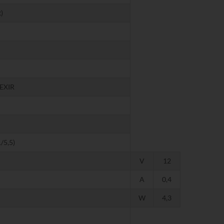
)
EXIR
/5,5)
V
12
A
0,4
W
4,3