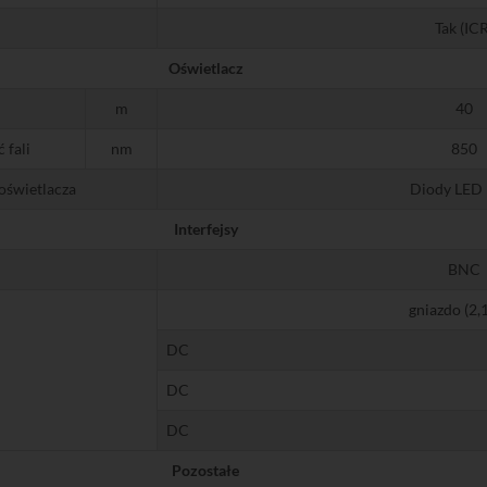
Tak (ICR
Oświetlacz
m
40
 fali
nm
850
 oświetlacza
Diody LED 
Interfejsy
BNC
gniazdo (2,1
DC
DC
DC
Pozostałe