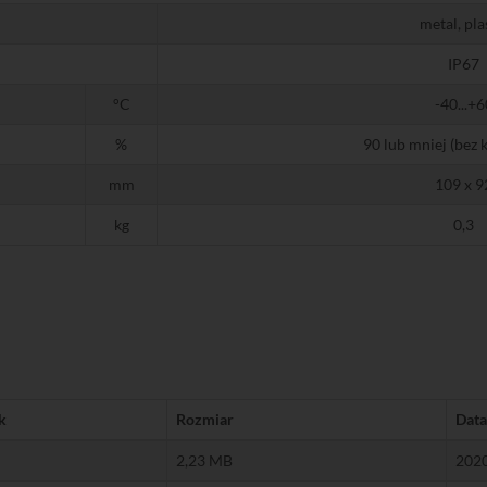
metal, pla
IP67
°C
-40...+6
%
90 lub mniej (bez 
mm
109 x 9
kg
0,3
k
Rozmiar
Data
2,23 MB
202