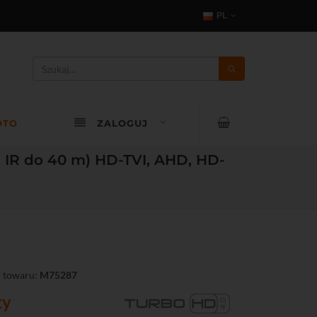
PL
OTO
ZALOGUJ
, IR do 40 m) HD-TVI, AHD, HD-
 towaru:
M75287
ty