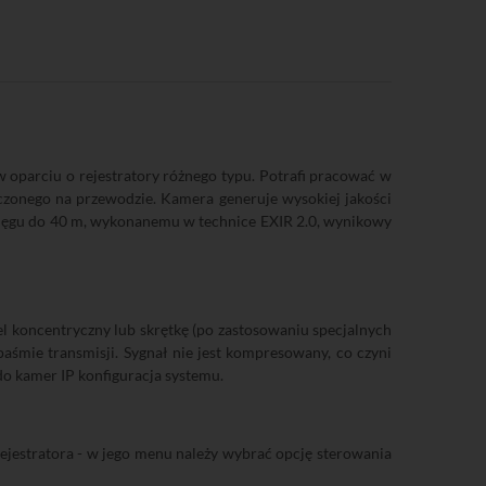
oparciu o rejestratory różnego typu. Potrafi pracować w
onego na przewodzie. Kamera generuje wysokiej jakości
asięgu do 40 m, wykonanemu w technice EXIR 2.0, wynikowy
el koncentryczny lub skrętkę (po zastosowaniu specjalnych
śmie transmisji. Sygnał nie jest kompresowany, co czyni
do kamer IP konfiguracja systemu.
jestratora - w jego menu należy wybrać opcję sterowania