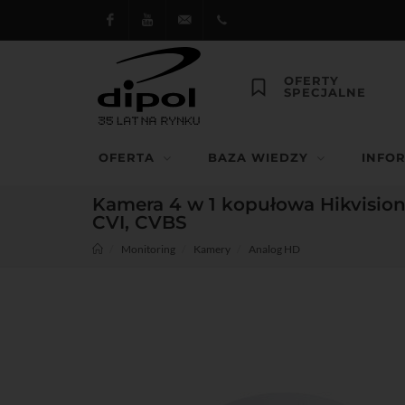
Facebook
Youtube
dipol@dipol.com.pl
+48
OFERTY
SPECJALNE
12
644
OFERTA
BAZA WIEDZY
INFO
29 13
Kamera 4 w 1 kopułowa Hikvision 
CVI, CVBS
Monitoring
Kamery
Analog HD