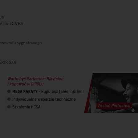
/s
VI lub CVBS
 przewodu sygnałowego
EXIR 2.0)