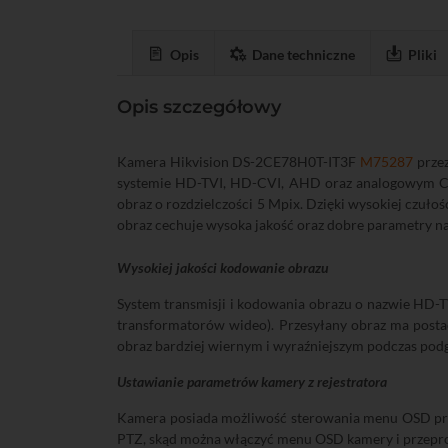
Opis
Dane techniczne
Pliki
Opis szczegółowy
Kamera Hikvision DS-2CE78H0T-IT3F
M75287
przez
systemie HD-TVI, HD-CVI, AHD oraz analogowym CV
obraz o rozdzielczości 5 Mpix. Dzięki wysokiej czu
obraz cechuje wysoka jakość oraz dobre parametry na
Wysokiej jakości kodowanie obrazu
System transmisji i kodowania obrazu o nazwie HD-TV
transformatorów wideo). Przesyłany obraz ma posta
obraz bardziej wiernym i wyraźniejszym podczas podgl
Ustawianie parametrów kamery z rejestratora
Kamera posiada możliwość sterowania menu OSD przy
PTZ, skąd można włączyć menu OSD kamery i przepro