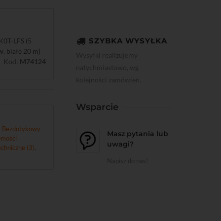
SZYBKA WYSYŁKA
K0T-LFS (5
w. białe 20 m)
Wysyłki realizujemy
Kod:
M74124
natychmiastowo, wg
kolejności zamówień.
Wsparcie
,
Bezdotykowy
Masz pytania lub
mości
uwagi?
chniczne (3)
,
Napisz do nas!