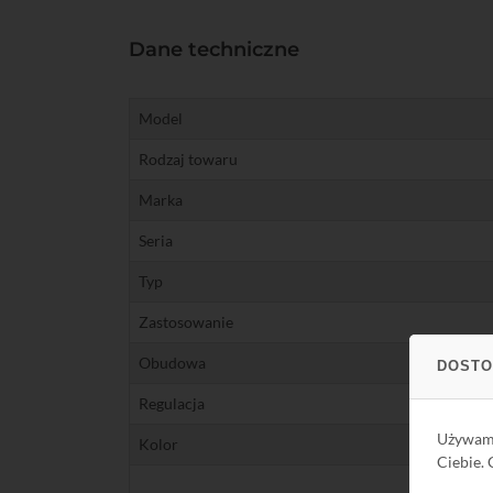
Dane techniczne
Model
Rodzaj towaru
Marka
Seria
Typ
Zastosowanie
Obudowa
DOSTO
Regulacja
Używa
Kolor
Ciebie.