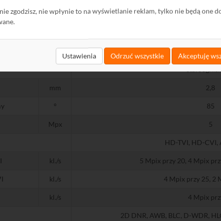
ę nie zgodzisz, nie wpłynie to na wyświetlanie reklam, tylko nie będą one d
CMOS
wane.
lux
0,01 @ (F1,2,
s
1/25 - 1/5
Ustawienia
Odrzuć wszystkie
Akceptuję wsz
stałoognis
mm
2,8
my
°
85
Mpx
5
HD-TVI, HD-CVI,
I
kl./s
5 Mpix przy 20, 4 Mpix prz
I
kl./s
4 Mpix przy 25, 2 
kl./s
4 Mpix prz
2D DNR, AWB, BLC, D-WDR, HLC,