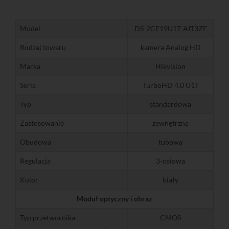
Model
DS-2CE19U1T-AIT3ZF
Rodzaj towaru
kamera Analog HD
Marka
Hikvision
Seria
TurboHD 4.0 U1T
Typ
standardowa
Zastosowanie
zewnętrzna
Obudowa
tubowa
Regulacja
3-osiowa
Kolor
biały
Moduł optyczny i obraz
Typ przetwornika
CMOS