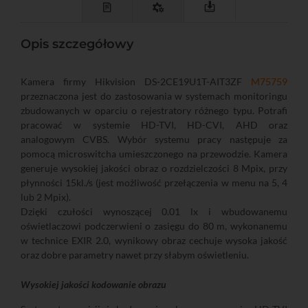
Opis szczegółowy
Kamera firmy Hikvision DS-2CE19U1T-AIT3ZF
M75759
przeznaczona jest do zastosowania w systemach monitoringu
zbudowanych w oparciu o rejestratory różnego typu. Potrafi
pracować w systemie HD-TVI, HD-CVI, AHD oraz
analogowym CVBS. Wybór systemu pracy następuje za
pomocą microswitcha umieszczonego na przewodzie. Kamera
generuje wysokiej jakości obraz o rozdzielczości 8 Mpix, przy
płynności 15kl./s (jest możliwość przełączenia w menu na 5, 4
lub 2 Mpix).
Dzięki czułości wynoszącej 0.01 lx i wbudowanemu
oświetlaczowi podczerwieni o zasięgu do 80 m, wykonanemu
w technice EXIR 2.0, wynikowy obraz cechuje wysoka jakość
oraz dobre parametry nawet przy słabym oświetleniu.
Wysokiej jakości kodowanie obrazu