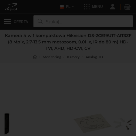
PL
MENU
OFERTA
Kamera 4 w 1 kompaktowa Hikvision DS-2CE19U1T-AIT3ZF
(8 Mpix, 2.7-13.5 mm motozoom, 0.01 lx, IR do 80 m) HD-
TVI, AHD, HD-CVI, CV
Monitoring
Kamery
Analog HD