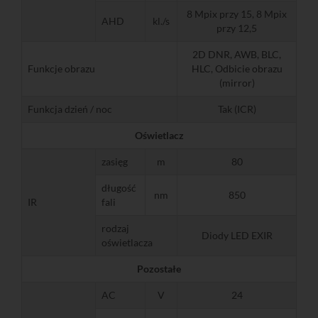
8 Mpix przy 15, 8 Mpix
AHD
kl./s
przy 12,5
2D DNR, AWB, BLC,
Funkcje obrazu
HLC, Odbicie obrazu
(mirror)
Funkcja dzień / noc
Tak (ICR)
Oświetlacz
zasięg
m
80
długość
nm
850
IR
fali
rodzaj
Diody LED EXIR
oświetlacza
Pozostałe
AC
V
24