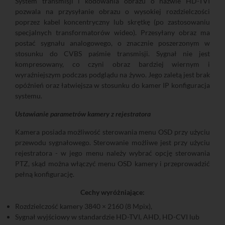
System transmisji i kodowania obrazu o nazwie HD-TVI
pozwala na przysyłanie obrazu o wysokiej rozdzielczości
poprzez kabel koncentryczny lub skrętkę (po zastosowaniu
specjalnych transformatorów wideo). Przesyłany obraz ma
postać sygnału analogowego, o znacznie poszerzonym w
stosunku do CVBS paśmie transmisji. Sygnał nie jest
kompresowany, co czyni obraz bardziej wiernym i
wyraźniejszym podczas podglądu na żywo. Jego zaletą jest brak
opóźnień oraz łatwiejsza w stosunku do kamer IP konfiguracja
systemu.
Ustawianie parametrów kamery z rejestratora
Kamera posiada możliwość sterowania menu OSD przy użyciu
przewodu sygnałowego. Sterowanie możliwe jest przy użyciu
rejestratora - w jego menu należy wybrać opcję sterowania
PTZ, skąd można włączyć menu OSD kamery i przeprowadzić
pełną konfigurację.
Cechy wyróżniające:
Rozdzielczość kamery 3840 × 2160 (8 Mpix),
Sygnał wyjściowy w standardzie HD-TVI, AHD, HD-CVI lub