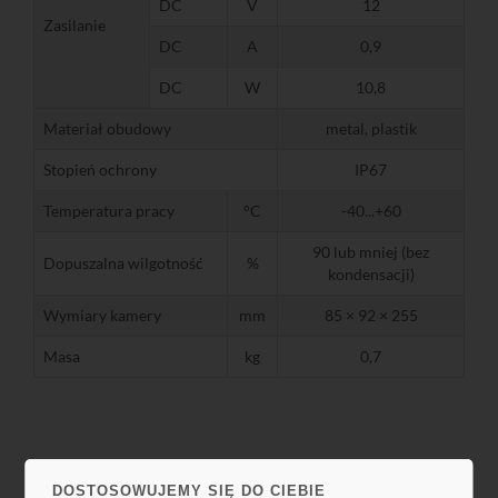
DC
V
12
Zasilanie
DC
A
0,9
DC
W
10,8
Materiał obudowy
metal, plastik
Stopień ochrony
IP67
Temperatura pracy
°C
-40...+60
90 lub mniej (bez
Dopuszalna wilgotność
%
kondensacji)
Wymiary kamery
mm
85 × 92 × 255
Masa
kg
0,7
DOSTOSOWUJEMY SIĘ DO CIEBIE