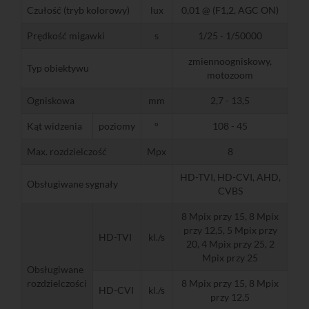
Czułość (tryb kolorowy)
lux
0,01 @ (F1,2, AGC ON)
Prędkość migawki
s
1/25 - 1/50000
zmiennoogniskowy,
Typ obiektywu
motozoom
Ogniskowa
mm
2,7 - 13,5
Kąt widzenia
poziomy
°
108 - 45
Max. rozdzielczość
Mpx
8
HD-TVI, HD-CVI, AHD,
Obsługiwane sygnały
CVBS
8 Mpix przy 15, 8 Mpix
przy 12,5, 5 Mpix przy
HD-TVI
kl./s
20, 4 Mpix przy 25, 2
Mpix przy 25
Obsługiwane
rozdzielczości
8 Mpix przy 15, 8 Mpix
HD-CVI
kl./s
przy 12,5