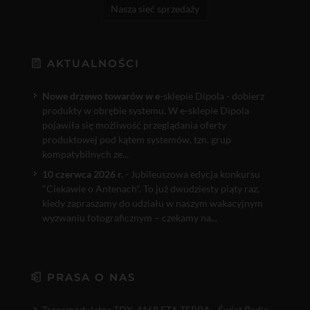
Nasza sieć sprzedaży
AKTUALNOŚCI
Nowe drzewo towarów w e
-sklepie Dipola - dobierz
produkty w obrębie systemu. W e-sklepie Dipola
pojawiła się możliwość przeglądania oferty
produktowej pod kątem systemów, tzn. grup
kompatybilnych ze...
10 czerwca 2026 r.
- Jubileuszowa edycja konkursu
"Ciekawie o Antenach". To już dwudziesty piąty raz,
kiedy zapraszamy do udziału w naszym wakacyjnym
wyzwaniu fotograficznym – czekamy na...
PRASA O NAS
Transmodulator TDX-4168 FTA TERRA - Świat Radio