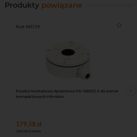
Produkty
powiązane
Kod: M5719
Ko
Puszka montażowo-łączeniowa DS-1280ZJ-S do kamer
Zas
kompaktowych Hikvision
179,58 zł
24
146,00 zł netto
19,