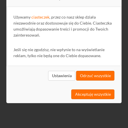
Pliki do pobrania
Nazwa
Język
Rozmiar
Data
Używamy
ciasteczek
, przez co nasz sklep działa
niezawodnie oraz dostosowuje się do Ciebie. Ciasteczka
Datasheet en
—
1,01 MB
2020-02-20
umożliwiają dopasowanie treści i promocji do Twoich
zainteresowań.
Manual
EN
1,30 MB
2020-02-20
GPSR
PL
-
2024-12-13
Jeśli się nie zgodzisz, nie wpłynie to na wyświetlanie
reklam, tylko nie będą one do Ciebie dopasowane.
Ustawienia
Odrzuć wszystkie
Akceptuję wszystkie