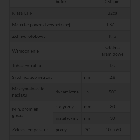
bufor
250 μm
Klasa CPR
B2ca
Materiał powłoki zewnętrznej
LSZH
Żel hydrofobowy
Nie
włókna
Wzmocnienie
aramidowe
Tuba centralna
Tak
Średnica zewnętrzna
mm
2,8
Maksymalna siła
dynamiczna
N
500
naciągu
statyczny
mm
30
Min. promień
gięcia
instalacyjny
mm
30
Zakres temperatur
pracy
°C
-10...+60