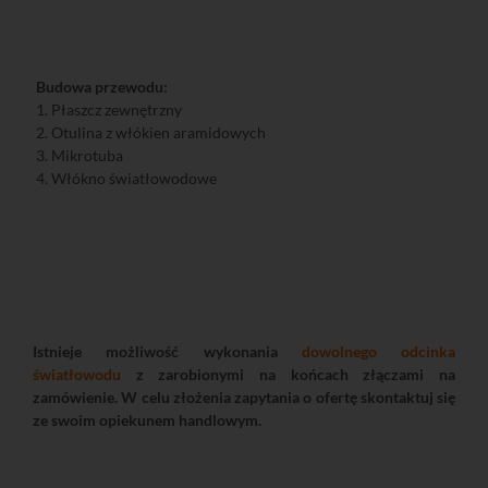
Budowa przewodu:
1. Płaszcz zewnętrzny
2. Otulina z włókien aramidowych
3. Mikrotuba
4. Włókno światłowodowe
Istnieje możliwość wykonania
dowolnego odcinka
światłowodu
z zarobionymi na końcach złączami na
zamówienie. W celu złożenia zapytania o ofertę skontaktuj się
ze swoim opiekunem handlowym.