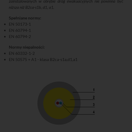
zainstalowanych w obrębie dróg ewakuacyjnych nie powinna być
niższa niż B2ca-s1b, d1, a1.
Spełniane normy:
EN 50173-1
EN 60794-1
EN 60794-2
Normy niepalności:
EN 60332-1-2
EN 50575 + A1 - klasa B2ca-s1a,d1,a1