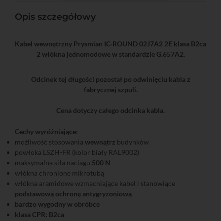
Opis szczegółowy
Kabel wewnętrzny Prysmian IC-ROUND 02J7A2 2E klasa B2ca
2 włókna jednomodowe w standardzie G.657A2.
Odcinek tej długości pozostał po odwinięciu kabla z
fabrycznej szpuli.
Cena dotyczy całego odcinka kabla.
Cechy wyróżniające:
możliwość stosowania
wewnątrz
budynków
powłoka LSZH-FR (kolor biały RAL9002)
maksymalna siła naciągu
500 N
włókna chronione mikrotubą
włókna aramidowe wzmacniające kabel i stanowiące
podstawową ochronę antygryzoniową
bardzo wygodny w obróbce
klasa CPR: B2ca