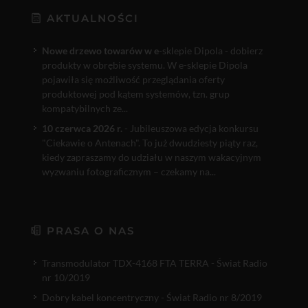
AKTUALNOŚCI
Nowe drzewo towarów w e
-sklepie Dipola - dobierz
produkty w obrębie systemu. W e-sklepie Dipola
pojawiła się możliwość przeglądania oferty
produktowej pod kątem systemów, tzn. grup
kompatybilnych ze...
10 czerwca 2026 r.
- Jubileuszowa edycja konkursu
"Ciekawie o Antenach". To już dwudziesty piąty raz,
kiedy zapraszamy do udziału w naszym wakacyjnym
wyzwaniu fotograficznym – czekamy na...
PRASA O NAS
Transmodulator TDX-4168 FTA TERRA - Świat Radio
nr 10/2019
Dobry kabel koncentryczny - Świat Radio nr 8/2019