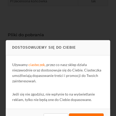
Przeceniona końcówka
Tak
Pliki do pobrania
Nazwa
Język
Rozmiar
Data
DOSTOSOWUJEMY SIĘ DO CIEBIE
GPSR
PL
-
2024-12-13
Używamy
ciasteczek
, przez co nasz sklep działa
niezawodnie oraz dostosowuje się do Ciebie. Ciasteczka
umożliwiają dopasowanie treści i promocji do Twoich
zainteresowań.
Jeśli się nie zgodzisz, nie wpłynie to na wyświetlanie
reklam, tylko nie będą one do Ciebie dopasowane.