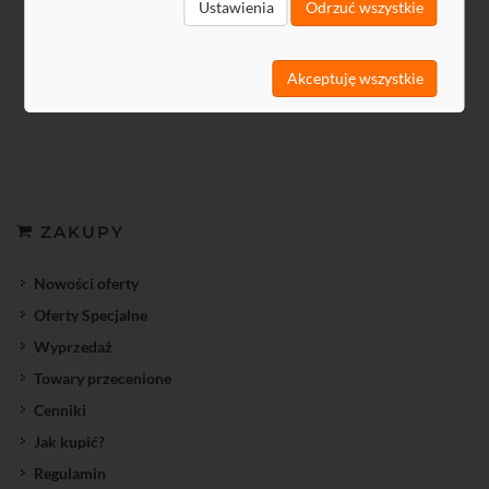
Ustawienia
Odrzuć wszystkie
Akceptuję wszystkie
ZAKUPY
Nowości oferty
Oferty Specjalne
Wyprzedaż
Towary przecenione
Cenniki
Jak kupić?
Regulamin