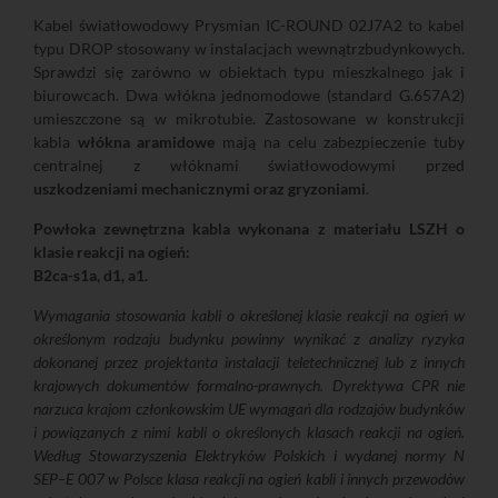
Kabel światłowodowy Prysmian IC-ROUND 02J7A2 to kabel
typu DROP stosowany w instalacjach wewnątrzbudynkowych.
Sprawdzi się zarówno w obiektach typu mieszkalnego jak i
biurowcach. Dwa włókna jednomodowe (standard G.657A2)
umieszczone są w mikrotubie. Zastosowane w konstrukcji
kabla
włókna aramidowe
mają na celu zabezpieczenie tuby
centralnej z włóknami światłowodowymi przed
uszkodzeniami mechanicznymi oraz gryzoniami
.
Powłoka zewnętrzna kabla wykonana z materiału LSZH o
klasie reakcji na ogień:
B2ca-s1a, d1, a1.
Wymagania stosowania kabli o określonej klasie reakcji na ogień w
określonym rodzaju budynku powinny wynikać z analizy ryzyka
dokonanej przez projektanta instalacji teletechnicznej lub z innych
krajowych dokumentów formalno-prawnych. Dyrektywa CPR nie
narzuca krajom członkowskim UE wymagań dla rodzajów budynków
i powiązanych z nimi kabli o określonych klasach reakcji na ogień.
Według Stowarzyszenia Elektryków Polskich i wydanej normy N
SEP–E 007 w Polsce klasa reakcji na ogień kabli i innych przewodów