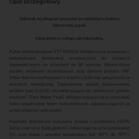
Opis szczegółowy
Odcinek tej długości pozostał po odwinięciu kabla z
fabrycznej szpuli.
Cena dotyczy całego odcinka kabla.
Kable światłowodowe ZTT ADSS to dielektryczne przewody o
jednotubowej konstrukcji przeznaczone do instalacji
napowietrznych na przęsłach do 80 metrów. Wzmocnione
zostały włóknami aramidowymi oraz dwoma prętami FRP
(Fiber Reinforced Polymer) o średnicy 0,58 mm zatopionymi w
warstwie zewnętrznej. Zastosowane zostały jednomodowe
włókna typu G.652D charakteryzujące się obniżonym „pikiem
wodnym” (Zero Water Peak). Włókna znajdują się w centralnej
tubie wypełnionej żelem hydrofobowym zabezpieczającym je
przed wilgocią i wibracjami.
Powłoka zewnętrzna wykonana została z polietylenu HDPE
(kolor czarny) o dużej gęstości, odpornego na promieniowanie
UV, oraz niskie i wysokie temperatury (od -40°C do 70°C).