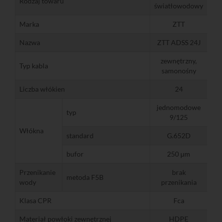
Rodzaj towaru
światłowodowy
Marka
ZTT
Nazwa
ZTT ADSS 24J
zewnętrzny,
Typ kabla
samonośny
Liczba włókien
24
jednomodowe
typ
9/125
Włókna
standard
G.652D
bufor
250 μm
Przenikanie
brak
metoda F5B
wody
przenikania
Klasa CPR
Fca
Materiał powłoki zewnętrznej
HDPE