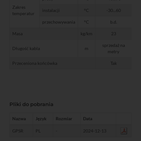
Zakres
instalacji
°C
-30...60
temperatur
przechowywania
°C
b.d.
Masa
kg/km
23
sprzedaż na
Długość kabla
m
metry
Przeceniona końcówka
Tak
Pliki do pobrania
Nazwa
Język
Rozmiar
Data
GPSR
PL
-
2024-12-13