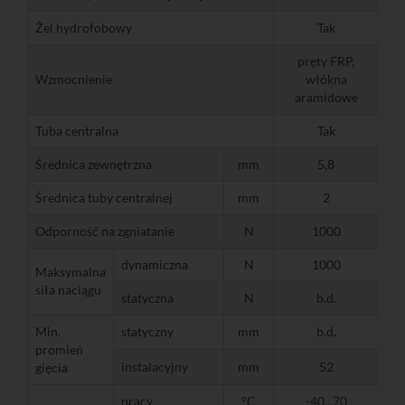
Żel hydrofobowy
Tak
pręty FRP,
Wzmocnienie
włókna
aramidowe
Tuba centralna
Tak
Średnica zewnętrzna
mm
5,8
Średnica tuby centralnej
mm
2
Odporność na zgniatanie
N
1000
dynamiczna
N
1000
Maksymalna
siła naciągu
statyczna
N
b.d.
Min.
statyczny
mm
b.d.
promień
instalacyjny
mm
52
gięcia
pracy
°C
-40...70