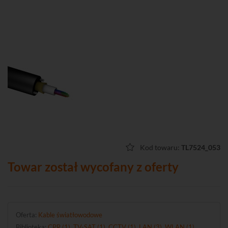
Kod towaru:
TL7524_053
Towar został wycofany z oferty
Oferta:
Kable światłowodowe
Biblioteka:
CPR (1)
,
TV-SAT (1)
,
CCTV (1)
,
LAN (3)
,
WLAN (1)
,