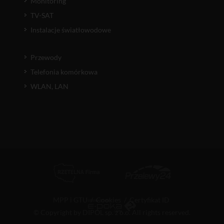
Monitoring
TV-SAT
Instalacje światłowodowe
Przewody
Telefonia komórkowa
WLAN, LAN
MPP i GTU
/
Cookies
/
Certyfikat ID
© Copyright by DIPOL sp. z o.o. All rights reserved.