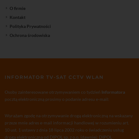
O firmie
Kontakt
Polityka Prywatności
Ochrona środowiska
INFORMATOR TV-SAT CCTV WLAN
Osoby zainteresowane otrzymywaniem co tydzień
Informatora
pocztą elektroniczną prosimy o podanie adresu e-mail:
Wyrażam zgodę na otrzymywanie drogą elektroniczną na wskazany
przeze mnie adres e-mail informacji handlowej w rozumieniu art.
10 ust. 1 ustawy z dnia 18 lipca 2002 roku o świadczeniu usług
drogą elektroniczną od DIPOL sp. z o.o. (dawniej: DIPOL