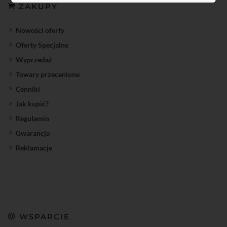
ZAKUPY
Nowości oferty
Oferty Specjalne
Wyprzedaż
Towary przecenione
Cenniki
Jak kupić?
Regulamin
Gwarancja
Reklamacje
WSPARCIE