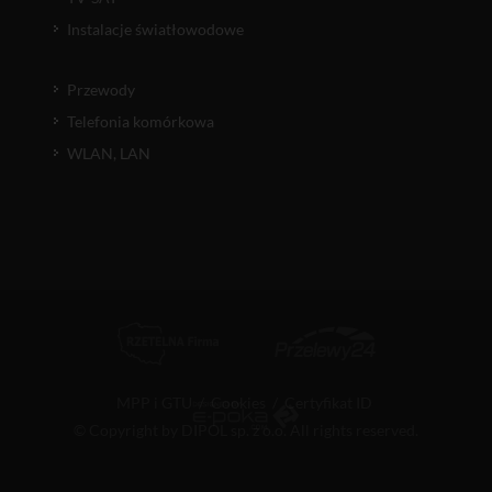
Instalacje światłowodowe
Przewody
Telefonia komórkowa
WLAN, LAN
MPP i GTU
/
Cookies
/
Certyfikat ID
© Copyright by DIPOL sp. z o.o. All rights reserved.