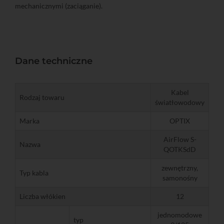
mechanicznymi (zaciąganie).
Dane techniczne
Kabel
Rodzaj towaru
światłowodowy
Marka
OPTIX
AirFlow S-
Nazwa
QOTKSdD
zewnętrzny,
Typ kabla
samonośny
Liczba włókien
12
jednomodowe
typ