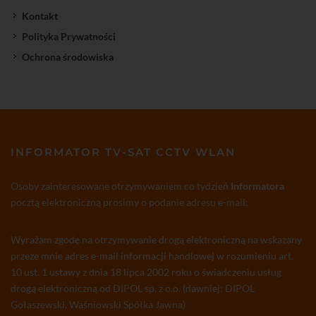
Kontakt
Polityka Prywatności
Ochrona środowiska
INFORMATOR TV-SAT CCTV WLAN
Osoby zainteresowane otrzymywaniem co tydzień
Informatora
pocztą elektroniczną prosimy o podanie adresu e-mail:
Wyrażam zgodę na otrzymywanie drogą elektroniczną na wskazany
przeze mnie adres e-mail informacji handlowej w rozumieniu art.
10 ust. 1 ustawy z dnia 18 lipca 2002 roku o świadczeniu usług
drogą elektroniczną od DIPOL sp. z o.o. (dawniej: DIPOL
Gołaszewski, Waśniowski Spółka Jawna)