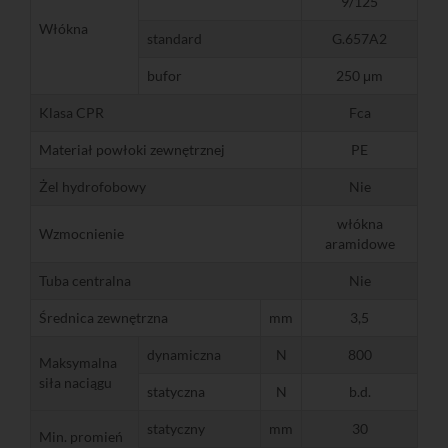
9/125
Włókna
standard
G.657A2
bufor
250 μm
Klasa CPR
Fca
Materiał powłoki zewnętrznej
PE
Żel hydrofobowy
Nie
włókna
Wzmocnienie
aramidowe
Tuba centralna
Nie
Średnica zewnętrzna
mm
3,5
dynamiczna
N
800
Maksymalna
siła naciągu
statyczna
N
b.d.
statyczny
mm
30
Min. promień