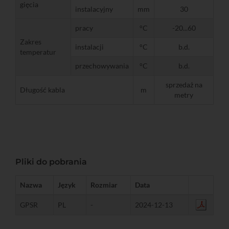
gięcia
instalacyjny
mm
30
pracy
°C
-20...60
Zakres
instalacji
°C
b.d.
temperatur
przechowywania
°C
b.d.
sprzedaż na
Długość kabla
m
metry
Pliki do pobrania
Nazwa
Język
Rozmiar
Data
GPSR
PL
-
2024-12-13