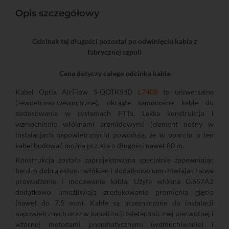
Opis szczegółowy
Odcinek tej długości pozostał po odwinięciu kabla z
fabrycznej szpuli
Cena dotyczy całego odcinka kabla
Kabel Optix AirFlow S-QOTKSdD
L7408
to uniwersalne
(zewnetrzno-wewnętrzne), okrągłe samonośne kable do
zastosowania w systemach FTTx. Lekka konstrukcja i
wzmocnienie włóknami aramidowymi (element nośny w
instalacjach napowietrznych) powodują, że w oparciu o ten
kabel budować można przęsła o długości nawet 80 m.
Konstrukcja została zaprojektowana specjalnie zapewniając
bardzo dobrą osłonę włókien i dodatkowo umożliwiając łatwe
prowadzenie i mocowanie kabla. Użyte włókna G.657A2
dodatkowo umożliwiają zredukowanie promienia gięcia
(nawet do 7,5 mm). Kable są przeznaczone do instalacji
napowietrznych oraz w kanalizacji teletechnicznej pierwotnej i
wtórnej metodami pneumatycznymi (wdmuchiwanie) i