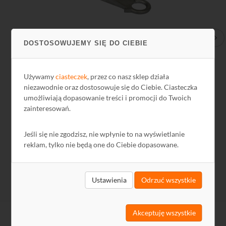
Wspornik słupowy T1500-ES-AL
Uch
DOSTOSOWUJEMY SIĘ DO CIEBIE
Używamy
ciasteczek
, przez co nasz sklep działa
11,32 zł
4,
niezawodnie oraz dostosowuje się do Ciebie. Ciasteczka
umożliwiają dopasowanie treści i promocji do Twoich
9,20 zł netto
3,4
zainteresowań.
Jeśli się nie zgodzisz, nie wpłynie to na wyświetlanie
reklam, tylko nie będą one do Ciebie dopasowane.
Ustawienia
Odrzuć wszystkie
Akceptuję wszystkie