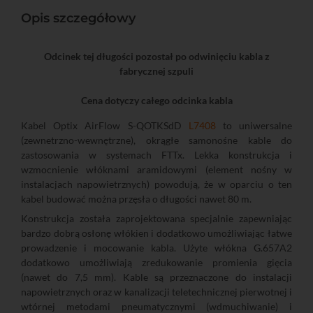
Opis szczegółowy
Odcinek tej długości pozostał po odwinięciu kabla z
fabrycznej szpuli
Cena dotyczy całego odcinka kabla
Kabel Optix AirFlow S-QOTKSdD
L7408
to uniwersalne
(zewnetrzno-wewnętrzne), okrągłe samonośne kable do
zastosowania w systemach FTTx. Lekka konstrukcja i
wzmocnienie włóknami aramidowymi (element nośny w
instalacjach napowietrznych) powodują, że w oparciu o ten
kabel budować można przęsła o długości nawet 80 m.
Konstrukcja została zaprojektowana specjalnie zapewniając
bardzo dobrą osłonę włókien i dodatkowo umożliwiając łatwe
prowadzenie i mocowanie kabla. Użyte włókna G.657A2
dodatkowo umożliwiają zredukowanie promienia gięcia
(nawet do 7,5 mm). Kable są przeznaczone do instalacji
napowietrznych oraz w kanalizacji teletechnicznej pierwotnej i
wtórnej metodami pneumatycznymi (wdmuchiwanie) i