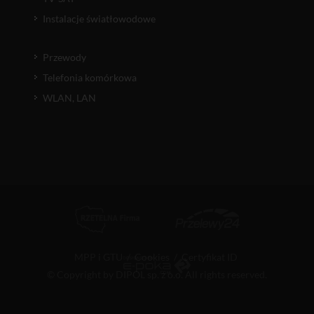
Instalacje światłowodowe
Przewody
Telefonia komórkowa
WLAN, LAN
MPP i GTU
/
Cookies
/
Certyfikat ID
© Copyright by DIPOL sp. z o.o. All rights reserved.