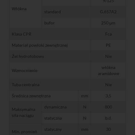
9/125
Włókna
standard
G.657A2
bufor
250 μm
Klasa CPR
Fca
Materiał powłoki zewnętrznej
PE
Żel hydrofobowy
Nie
włókna
Wzmocnienie
aramidowe
Tuba centralna
Nie
Średnica zewnętrzna
mm
3,5
dynamiczna
N
800
Maksymalna
siła naciągu
statyczna
N
b.d.
statyczny
mm
30
Min. promień