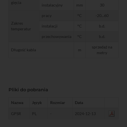
gięcia
instalacyjny
mm
30
pracy
°C
-20...60
Zakres
instalacji
°C
b.d.
temperatur
przechowywania
°C
b.d.
sprzedaż na
Długość kabla
m
metry
Pliki do pobrania
Nazwa
Język
Rozmiar
Data
GPSR
PL
-
2024-12-13