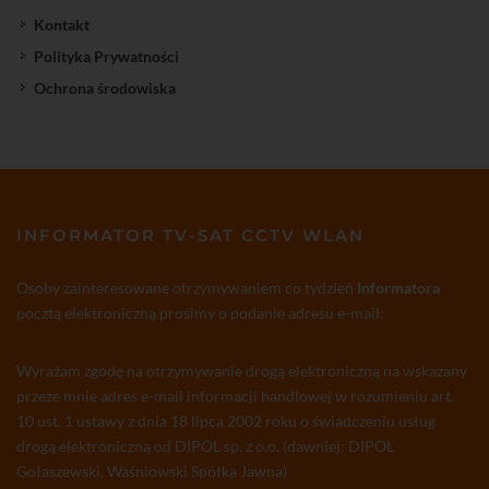
Kontakt
Polityka Prywatności
Ochrona środowiska
INFORMATOR TV-SAT CCTV WLAN
Osoby zainteresowane otrzymywaniem co tydzień
Informatora
pocztą elektroniczną prosimy o podanie adresu e-mail:
Wyrażam zgodę na otrzymywanie drogą elektroniczną na wskazany
przeze mnie adres e-mail informacji handlowej w rozumieniu art.
10 ust. 1 ustawy z dnia 18 lipca 2002 roku o świadczeniu usług
drogą elektroniczną od DIPOL sp. z o.o. (dawniej: DIPOL
Gołaszewski, Waśniowski Spółka Jawna)