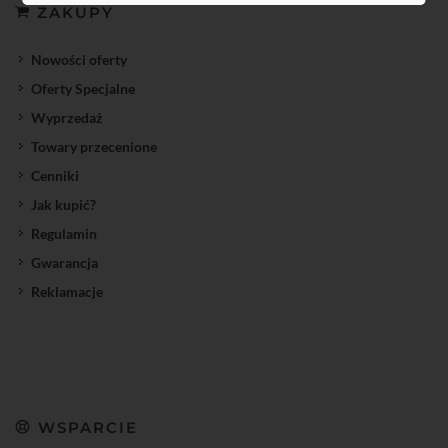
ZAKUPY
Nowości oferty
Oferty Specjalne
Wyprzedaż
Towary przecenione
Cenniki
Jak kupić?
Regulamin
Gwarancja
Reklamacje
WSPARCIE