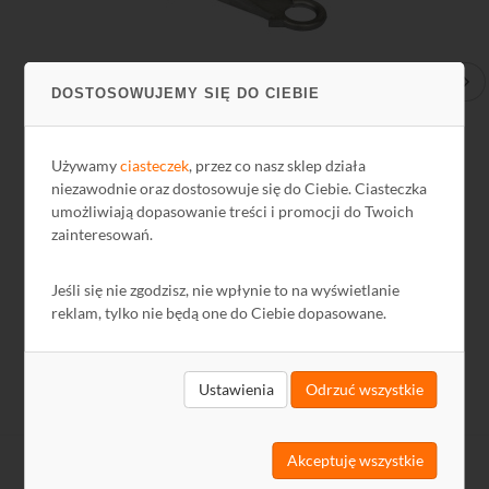
Wspornik słupowy T1500-ES-AL
Uch
DOSTOSOWUJEMY SIĘ DO CIEBIE
Używamy
ciasteczek
, przez co nasz sklep działa
11,32 zł
4,
niezawodnie oraz dostosowuje się do Ciebie. Ciasteczka
umożliwiają dopasowanie treści i promocji do Twoich
9,20 zł netto
3,4
zainteresowań.
Jeśli się nie zgodzisz, nie wpłynie to na wyświetlanie
reklam, tylko nie będą one do Ciebie dopasowane.
Ustawienia
Odrzuć wszystkie
Akceptuję wszystkie