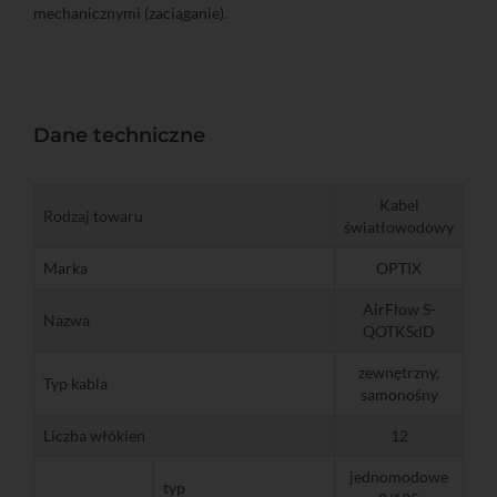
mechanicznymi (zaciąganie).
Dane techniczne
Kabel
Rodzaj towaru
światłowodowy
Marka
OPTIX
AirFlow S-
Nazwa
QOTKSdD
zewnętrzny,
Typ kabla
samonośny
Liczba włókien
12
jednomodowe
typ