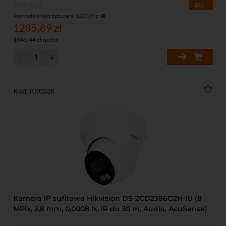
1339,47 zł
-4%
Poprzednia najniższa cena: 1203,09 zł
1285,89 zł
1045,44 zł netto
Kod: K00338
Kamera IP sufitowa Hikvision DS-2CD2386G2H-IU (8
MPix, 2,8 mm, 0,0008 lx, IR do 30 m, Audio, AcuSense)