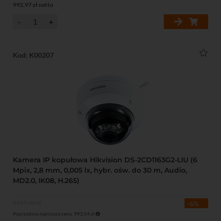
992,97 zł netto
Kod: K00207
Kamera IP kopułowa Hikvision DS-2CD1163G2-LIU (6
Mpix, 2,8 mm, 0,005 lx, hybr. ośw. do 30 m, Audio,
MD2.0, IK08, H.265)
1157,43 zł
-6%
Poprzednia najniższa cena: 993,54 zł