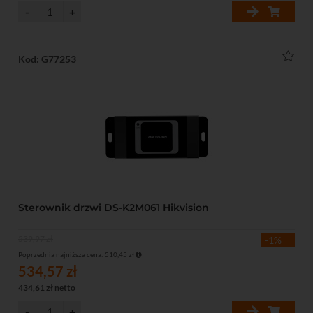
Kod: G77253
Sterownik drzwi DS-K2M061 Hikvision
539,97 zł
-1%
Poprzednia najniższa cena: 510,45 zł
534,57 zł
434,61 zł netto