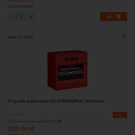
455,70 zł netto
Kod: G77193
Przycisk pożarowy DS-K7PEB(Red) Hikvision
211,56 zł
-1%
Poprzednia najniższa cena: 202,95 zł
209,44 zł