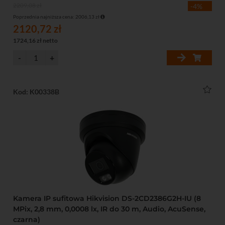
2209,08 zł
-4%
Poprzednia najniższa cena: 2006,13 zł
2120,72 zł
1724,16 zł netto
Kod: K00338B
Kamera IP sufitowa Hikvision DS-2CD2386G2H-IU (8
MPix, 2,8 mm, 0,0008 lx, IR do 30 m, Audio, AcuSense,
czarna)