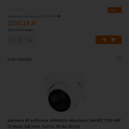
2319,78 zł
-3%
Poprzednia najniższa cena: 2109,45 zł
2250,19 zł
1829,42 zł netto
Kod: K00403
Kamera IP sufitowa HiWatch Hikvision SM-IPCT12F-IRP
(2 Mpix, 2,8 mm, 0,01 lx, IR do 20 m)