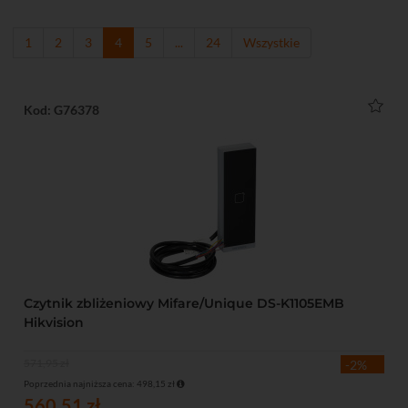
1
2
3
4
5
...
24
Wszystkie
Kod: G76378
Czytnik zbliżeniowy Mifare/Unique DS-K1105EMB
Hikvision
571,95 zł
-2%
Poprzednia najniższa cena: 498,15 zł
560,51 zł