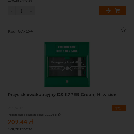
170,28 zł netto
Kod: G77194
Przycisk ewakuacyjny DS-K7PEB(Green) Hikvision
211,56 zł
-1%
Poprzednia najniższa cena: 202,95 zł
209,44 zł
170,28 zł netto