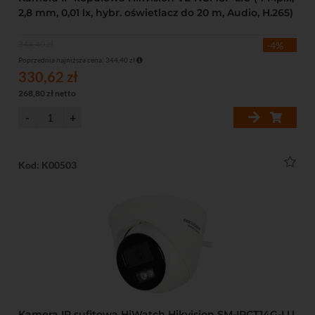
2,8 mm, 0,01 lx, hybr. oświetlacz do 20 m, Audio, H.265)
344,40 zł
-4%
Poprzednia najniższa cena: 344,40 zł
330,62 zł
268,80 zł netto
Kod: K00503
Kamera IP sufitowa HiWatch Hikvision SM-IPCT14G-LU