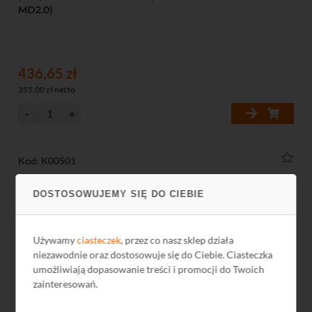
MD2.0)
436,65 zł
355,00 zł netto
Kod: K00501
DOSTOSOWUJEMY SIĘ DO CIEBIE
Używamy
ciasteczek
, przez co nasz sklep działa
niezawodnie oraz dostosowuje się do Ciebie. Ciasteczka
umożliwiają dopasowanie treści i promocji do Twoich
zainteresowań.
Kamera IP sufitowa HiWatch Hikvision SM-IPCT14F-IRP