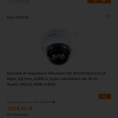
Kod: K00110
Kamera IP kopułowa Hikvision DS-2CD1143G2-LIU (4
Mpix, 2,8 mm, 0,005 lx, hybr. oświetlacz do 30 m,
Audio, MD2.0, IK08, H.265)
1121,76 zł
-6%
Poprzednia najniższa cena: 1006,04 zł
1054,45 zł
857,28 zł netto