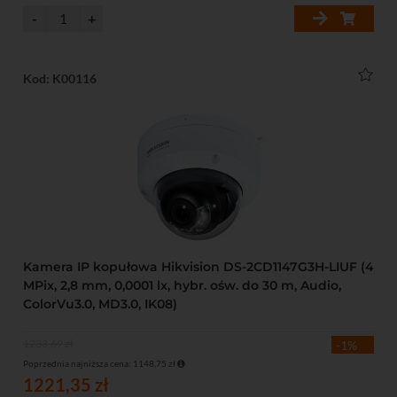
Kod: K00116
Kamera IP kopułowa Hikvision DS-2CD1147G3H-LIUF (4
MPix, 2,8 mm, 0,0001 lx, hybr. ośw. do 30 m, Audio,
ColorVu3.0, MD3.0, IK08)
1233,69 zł
-1%
Poprzednia najniższa cena: 1148,75 zł
1221,35 zł