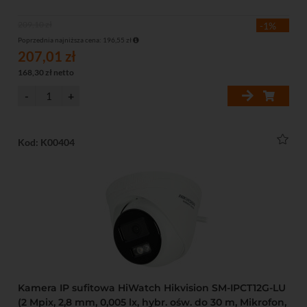
209,10 zł
-1%
Poprzednia najniższa cena: 196,55 zł
207,01 zł
168,30 zł netto
Kod: K00404
Kamera IP sufitowa HiWatch Hikvision SM-IPCT12G-LU
(2 Mpix, 2,8 mm, 0,005 lx, hybr. ośw. do 30 m, Mikrofon,