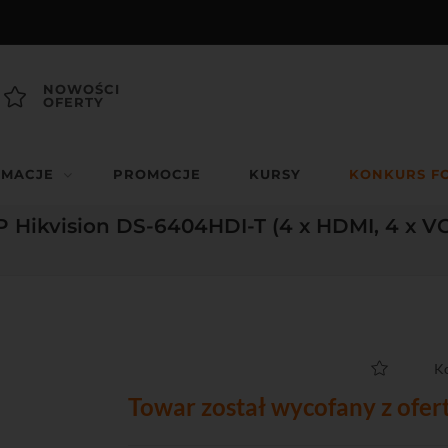
NOWOŚCI
OFERTY
RMACJE
PROMOCJE
KURSY
KONKURS F
P Hikvision DS-6404HDI-T (4 x HDMI, 4 x VG
K
Towar został wycofany z ofer