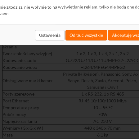
We/Wy alarmowe
Tak, 4 / 4
ę nie zgodzisz, nie wpłynie to na wyświetlanie reklam, tylko nie będą one d
wane.
2 x 8 Mpix, 4 x 5 Mpix, 8 x 2 Mpix,
Ilość dekodowanych kanałów
16 x 1,3 MPix, 32 x 4CIF
(uzależnione od rozdzielczości)
Dekodowanie VCA
Tak (4 kanały)
Ustawienia
Odrzuć wszystkie
Akceptuję wsz
Podział na pojedyńczym
1 / 4 / 6 / 8 / 9 / 12 / 16
ekranie
Tworzenie ściany wizyjnej
1 x 2, 1 x 3, 1 x 4, 2 x 1, 2 x 2
Kodowanie audio
G.722/G.711/G.711U/MPEG2-L2/AC
Kodowanie wideo
H.264/MPEG4/MPEG2
Private (Hikvision), Panasonic, Sony, Axi
Obsługiwane marki kamer
Sanyo, Bosch, Zavio, Arecont, Pelco,
Samusng i Onvif
Porty szeregowe
1 x RS-232, 1 x RS-485
Port Ethernet
RJ-45 10/100/1000 Mb/s
Temperatura pracy
-10 ... 55 °C
Pobór mocy
70W
Napięcie zasilania
AC 230 V
Wymiary ( S x G x W )
440 x 340 x 70 mm
Masa
6,1 kg