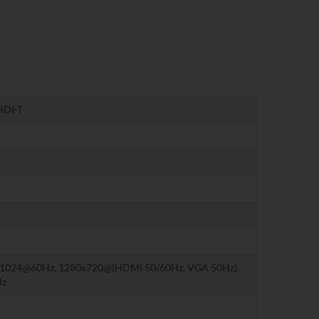
HDI-T
1024@60Hz, 1280x720@(HDMI 50/60Hz, VGA 50Hz),
Hz