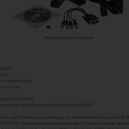
Akcesoria będące w komplecie
llHD),
ściu,
d rozdzielczości),
 2 x 1, 2 x 2,
sparcie dla ONVIF,
rnetowej oraz oprogramowania klienckiego iVMS-4200.
io marki Hikvision, umożliwiającym wyświetlenie obrazu z kamer IP
HDMI i VGA, na które może być podawany obraz i które mogą być łączon