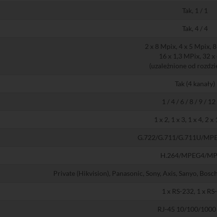
Tak, 1 / 1
Tak, 4 / 4
2 x 8 Mpix, 4 x 5 Mpix, 8
16 x 1,3 MPix, 32 x
(uzależnione od rozdzi
Tak (4 kanały)
1 / 4 / 6 / 8 / 9 / 12
1 x 2, 1 x 3, 1 x 4, 2 x 
G.722/G.711/G.711U/MP
H.264/MPEG4/M
Private (Hikvision), Panasonic, Sony, Axis, Sanyo, Bosc
1 x RS-232, 1 x RS
RJ-45 10/100/1000