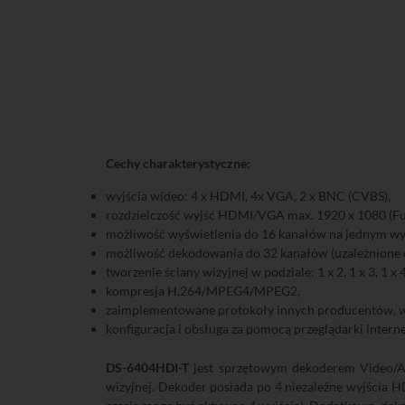
Cechy charakterystyczne:
wyjścia wideo: 4 x HDMI, 4x VGA, 2 x BNC (CVBS),
rozdzielczość wyjść HDMI/VGA max. 1920 x 1080 (Fu
możliwość wyświetlenia do 16 kanałów na jednym wyj
możliwość dekodowania do 32 kanałów (uzależnione o
tworzenie ściany wizyjnej w podziale: 1 x 2, 1 x 3, 1 x 4,
kompresja H.264/MPEG4/MPEG2,
zaimplementowane protokoły innych producentów, w
konfiguracja i obsługa za pomocą przeglądarki inte
DS-6404HDI-T
jest sprzętowym dekoderem Video/Aud
wizyjnej. Dekoder posiada po 4 niezależne wyjścia 