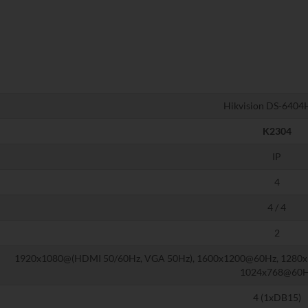
Hikvision DS-6404
K2304
IP
4
4 / 4
2
1920x1080@(HDMI 50/60Hz, VGA 50Hz), 1600x1200@60Hz, 1280x
1024x768@60
4 (1xDB15)