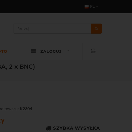
PL
OTO
ZALOGUJ
A, 2 x BNC)
od towaru:
K2304
ty
SZYBKA WYSYŁKA