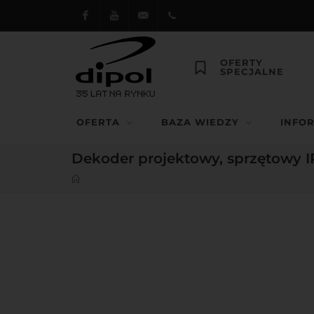
Facebook
Youtube
dipol@dipol.com.pl
+48
OFERTY
SPECJALNE
12
644
OFERTA
BAZA WIEDZY
INFO
29 13
Dekoder projektowy, sprzętowy I