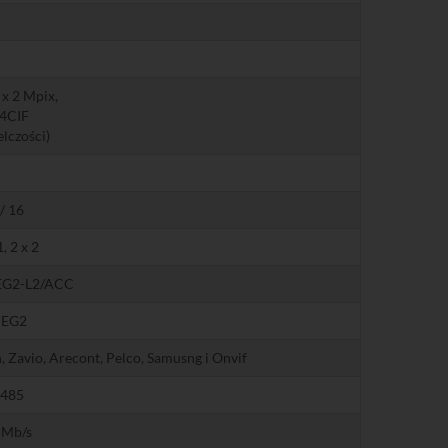
 x 2 Mpix,
 4CIF
elczości)
 / 16
1, 2 x 2
EG2-L2/ACC
PEG2
h, Zavio, Arecont, Pelco, Samusng i Onvif
-485
 Mb/s