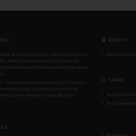
ŚCI
KURSY
warów w e
-sklepie Dipola - dobierz produkty w
Szkolenia dla i
W e-sklepie Dipola pojawiła się możliwość
rty produktowej pod kątem systemów, tzn. grup
...
TARGI
r.
- Jubileuszowa edycja konkursu "Ciekawie o
 dwudziesty piąty raz, kiedy zapraszamy do
Targi Energetab
 wakacyjnym wyzwaniu fotograficznym –
Targi Energetab
NAS
Monitoring