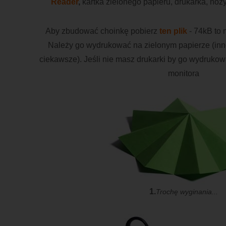
Reader
,
kartka zielonego papieru, drukarka, noż
Aby zbudować choinkę pobierz
ten plik
- 74kB to 
Należy go wydrukować na zielonym papierze (inn
ciekawsze). Jeśli nie masz drukarki by go wydruko
monitora
1.
Trochę wyginania...