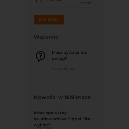
ZAPISZ SIĘ
Wsparcie
Masz pytania lub
uwagi?
Napisz do nas!
Nowości w bibliotece
Którą spawarkę
światłowodową Signal Fire
wybrać?
1.07.2026