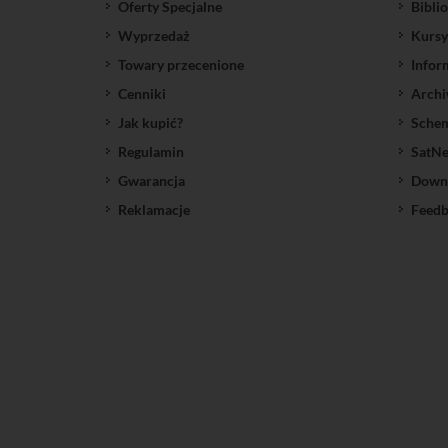
Oferty Specjalne
Bibli
Wyprzedaż
Kursy
Towary przecenione
Infor
Cenniki
Archi
Jak kupić?
Sche
Regulamin
SatNe
Gwarancja
Down
Reklamacje
Feedb