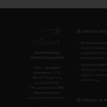
AKTUALNO
Nowe drzewo to
obrębie systemu. 
ZAOPATRUJEMY
przeglądania ofe
PROFESJONALISTÓW
kompatybilnych ze
10 czerwca 2026 
Dipol -
europejski
Antenach". To już
dystrybutor
CCTV,
udziału w naszym
WLAN, TV-SAT oraz
czekamy na...
producent anten.
Oferujemy ponad
2000
towarów
z pełnym
wsparciem technicznym.
PRASA O 