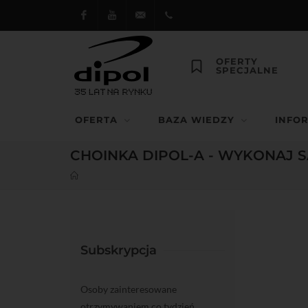
Facebook
Youtube
dipol@dipol.com.pl
+48
OFERTY
SPECJALNE
12
644
OFERTA
BAZA WIEDZY
INFO
29 13
CHOINKA DIPOL-A - WYKONAJ S
Subskrypcja
Osoby zainteresowane
otrzymywaniem co tydzień