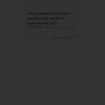
Zdalny odczyt z liczników
poprzez sieć telefonii
komórkowej (ioT) -
24.04.2026
infomacje dla projektantów
więcej nowości