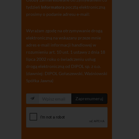
tydzień
Informatora
pocztą elektroniczną
prosimy o podanie adresu e-mail:
Wyrażam zgodę na otrzymywanie drogą
elektroniczną na wskazany przeze mnie
adres e-mail informacji handlowej w
rozumieniu art. 10 ust. 1 ustawy z dnia 18
lipca 2002 roku o świadczeniu usług
drogą elektroniczną od DIPOL sp. z o.o.
(dawniej: DIPOL Gołaszewski, Waśniowski
Spółka Jawna)
Zaprenumeruj