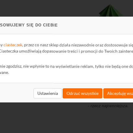
SOWUJEMY SIĘ DO CIEBIE
my
ciasteczek
, przez co nasz sklep działa niezawodnie oraz dostosowuje si
 Ciasteczka umożliwiają dopasowanie treści i promocji do Twoich zainter
ę nie zgodzisz, nie wpłynie to na wyświetlanie reklam, tylko nie będą one d
wane.
Ustawienia
Odrzuć wszystkie
Akceptuję wsz
4.
I już możesz podarować bliskiej osobie takie drzewko, w
- rzecz najcenniejsza.