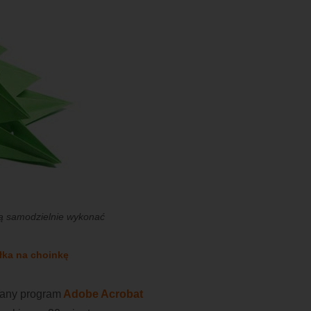
ją samodzielnie wykonać
łka na choinkę
wany program
Adobe Acrobat