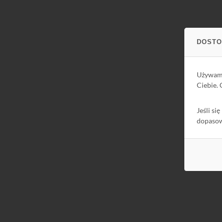
DOSTO
Używa
Ciebie.
Jeśli si
dopaso