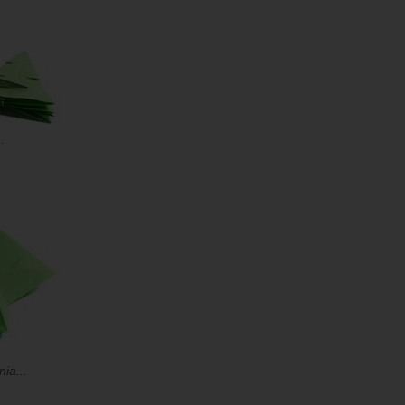
.
ia...