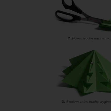
2.
Potem trochę nacinania..
3.
A potem znów trochę wyginan