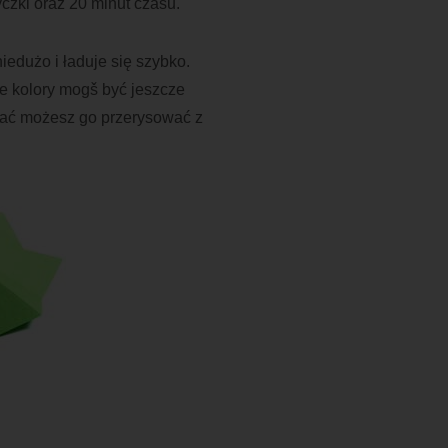
yczki oraz 20 minut czasu.
niedużo i ładuje się szybko.
e kolory mogš być jeszcze
wać możesz go przerysować z