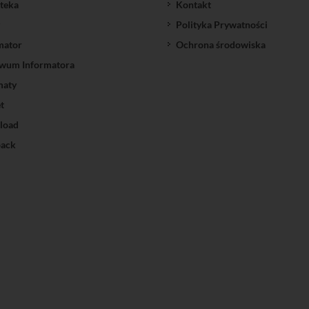
oteka
Kontakt
Polityka Prywatności
mator
Ochrona środowiska
wum Informatora
maty
t
load
ack