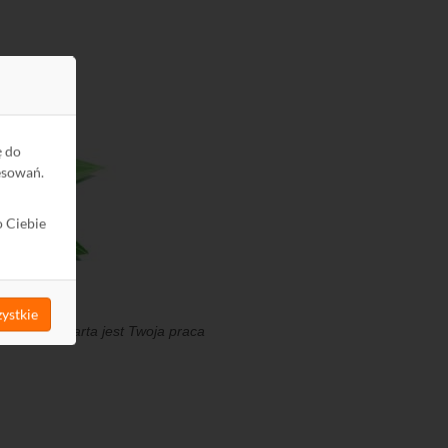
ę do
esowań.
o Ciebie
ystkie
 którym zawarta jest Twoja praca