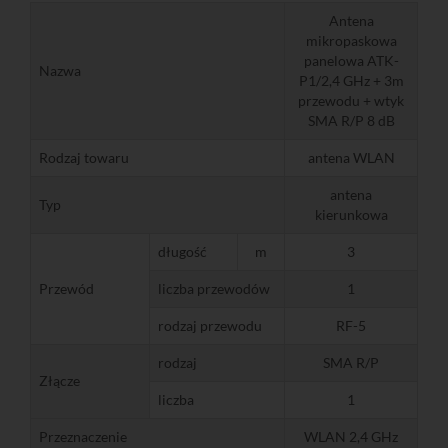
Antena
mikropaskowa
panelowa ATK-
Nazwa
P1/2,4 GHz + 3m
przewodu + wtyk
SMA R/P 8 dB
Rodzaj towaru
antena WLAN
antena
Typ
kierunkowa
długość
m
3
Przewód
liczba przewodów
1
rodzaj przewodu
RF-5
rodzaj
SMA R/P
Złącze
liczba
1
Przeznaczenie
WLAN 2,4 GHz