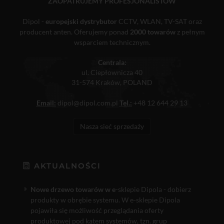
ZAOPATRUJEMY PROFESJONALISTÓW
Dipol -
europejski dystrybutor
CCTV, WLAN, TV-SAT oraz
producent anten. Oferujemy ponad
2000 towarów
z pełnym
wsparciem technicznym.
Centrala:
ul. Ciepłownicza 40
31-574 Kraków, POLAND
Email:
dipol@dipol.com.pl
Tel.:
+48 12 644 29 13
Nasza sieć sprzedaży
AKTUALNOŚCI
Nowe drzewo towarów w e
-sklepie Dipola - dobierz
produkty w obrębie systemu. W e-sklepie Dipola
pojawiła się możliwość przeglądania oferty
produktowej pod kątem systemów, tzn. grup