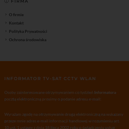
FIRMA
O firmie
Kontakt
Polityka Prywatności
Ochrona środowiska
INFORMATOR TV-SAT CCTV WLAN
Osoby zainteresowane otrzymywaniem co tydzień
Informatora
pocztą elektroniczną prosimy o podanie adresu e-mail:
Wyrażam zgodę na otrzymywanie drogą elektroniczną na wskazany
przeze mnie adres e-mail informacji handlowej w rozumieniu art.
10 ust. 1 ustawy z dnia 18 lipca 2002 roku o świadczeniu usług