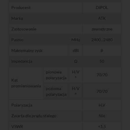
Producent
DIPOL
Marka
ATK
Zastosowanie
zewnętrzne
Pasmo
MHz
2400...2480
Maksymalny zysk
dBi
8
Impedancja
Ω
50
pionowa
H/V
70/70
polaryzacja
°
Kąt
promieniowania
pozioma
H/V
70/70
polaryzacja
°
Polaryzacja
H,V
Zwarta dla prądu stałego
Nie
VSWR
<1,5