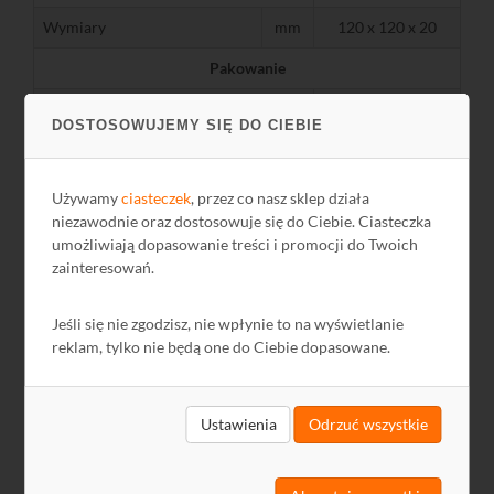
Wymiary
mm
120 x 120 x 20
Pakowanie
Opakowanie
karton
DOSTOSOWUJEMY SIĘ DO CIEBIE
Masa
kg
0,3
Używamy
ciasteczek
, przez co nasz sklep działa
niezawodnie oraz dostosowuje się do Ciebie. Ciasteczka
umożliwiają dopasowanie treści i promocji do Twoich
zainteresowań.
Pliki do pobrania
Jeśli się nie zgodzisz, nie wpłynie to na wyświetlanie
Nazwa
Język
Rozmiar
Data
reklam, tylko nie będą one do Ciebie dopasowane.
GPSR
PL
-
2024-12-13
Ustawienia
Odrzuć wszystkie
Karta Katalogowa
PL
-
-