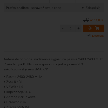
Profesjonalisto
- sprawdź swoją cenę
Zaloguj się
od 11,00 zł
Dostępny
Antena do odbioru i nadawania sygnału w paśmie 2400-2480 MHz.
Posiada zysk 8 dBi oraz wyposażona jest w przewód 3 m
zakończony złączem SMA R/P.
• Pasmo 2400-2480 MHz
• Zysk 8 dBi
• VSWR <1,5
• Impedancja 50 Ω
• Antena kierunkowa
• Przewód 3 m
• Złącze SMA R/P