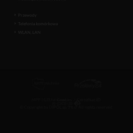
Przewody
Telefonia komórkowa
WLAN, LAN
MPP i GTU
/
Cookies
/
Certyfikat ID
© Copyright by DIPOL sp. z o.o. All rights reserved.