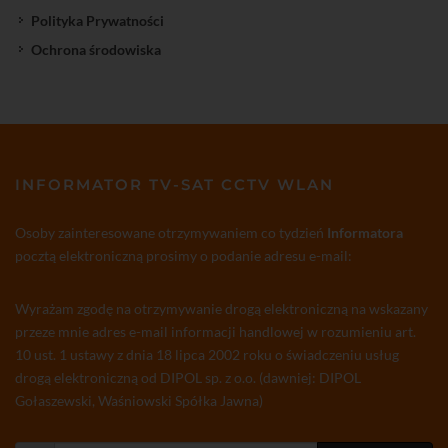
Polityka Prywatności
Ochrona środowiska
INFORMATOR TV-SAT CCTV WLAN
Osoby zainteresowane otrzymywaniem co tydzień
Informatora
pocztą elektroniczną prosimy o podanie adresu e-mail:
Wyrażam zgodę na otrzymywanie drogą elektroniczną na wskazany
przeze mnie adres e-mail informacji handlowej w rozumieniu art.
10 ust. 1 ustawy z dnia 18 lipca 2002 roku o świadczeniu usług
drogą elektroniczną od DIPOL sp. z o.o. (dawniej: DIPOL
Gołaszewski, Waśniowski Spółka Jawna)