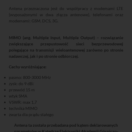
Antena przeznaczona jest do współpracy z modemami LTE
(wyposażonymi w dwa złącza antenowe), telefonami oraz
modemami: GSM, DCS, 3G.
MIMO (ang. Multiple Input, Multiple Output) – rozwiązanie
zwiększające przepustowość sieci bezprzewodowej
polegające na transmisji wieloantenowej zarówno po stronie
nadawczej, jak i po stronie odbiorczej.
Cechy wyróżniające:
pasmo: 800-3000 MHz
zysk: do 9 dBi
przewód 15 m
wtyk SMA
VSWR: max 1,7
technika MIMO
zwarta dla prądu stałego
Antena ta została przebadana pod kątem deklarowanych
parametrów w Katedrze Elektroniki Akademii Górniczo-