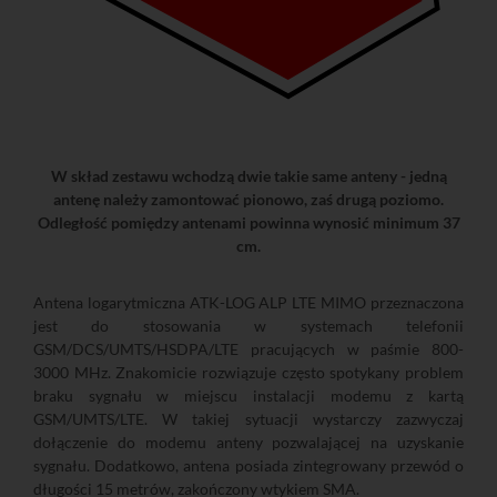
W skład zestawu wchodzą dwie takie same anteny - jedną
antenę należy zamontować pionowo, zaś drugą poziomo.
Odległość pomiędzy antenami powinna wynosić minimum 37
cm.
Antena logarytmiczna ATK-LOG ALP LTE MIMO przeznaczona
jest do stosowania w systemach telefonii
GSM/DCS/UMTS/HSDPA/LTE pracujących w paśmie 800-
3000 MHz. Znakomicie rozwiązuje często spotykany problem
braku sygnału w miejscu instalacji modemu z kartą
GSM/UMTS/LTE. W takiej sytuacji wystarczy zazwyczaj
dołączenie do modemu anteny pozwalającej na uzyskanie
sygnału. Dodatkowo, antena posiada zintegrowany przewód o
długości 15 metrów, zakończony wtykiem SMA.