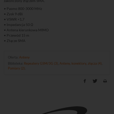
zakończony złączem SMA.
• Pasmo 800-3000 MHz
• Zysk 9 dBi
• VSWR <1,7
• Impedancja 50 Ω
• Antena kierunkowa MIMO
• Przewód 15 m
• Złącze SMA
Oferta:
Anteny
Biblioteka:
Repeatery GSM/3G (3)
,
Anteny, konektory, złącza (4)
,
Pomiary (2)
.