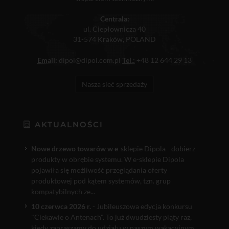
Centrala:
ul. Ciepłownicza 40
31-574 Kraków, POLAND
Email:
dipol@dipol.com.pl
Tel.:
+48 12 644 29 13
Nasza sieć sprzedaży
AKTUALNOŚCI
Nowe drzewo towarów w e
-sklepie Dipola - dobierz
produkty w obrębie systemu. W e-sklepie Dipola
pojawiła się możliwość przeglądania oferty
produktowej pod kątem systemów, tzn. grup
kompatybilnych ze...
10 czerwca 2026 r.
- Jubileuszowa edycja konkursu
"Ciekawie o Antenach". To już dwudziesty piąty raz,
kiedy zapraszamy do udziału w naszym wakacyjnym