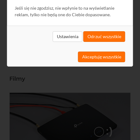
Jeśli się nie zgodzisz, nie wpłynie to na wyświetlanie
Wymiary
mm
260 x 230 x 120
reklam, tylko nie będą one do Ciebie dopasowane.
Opakowanie
Karton
Ustawienia
Odrzuć wszystkie
Masa
kg
1,6
Akceptuję wszystkie
Filmy