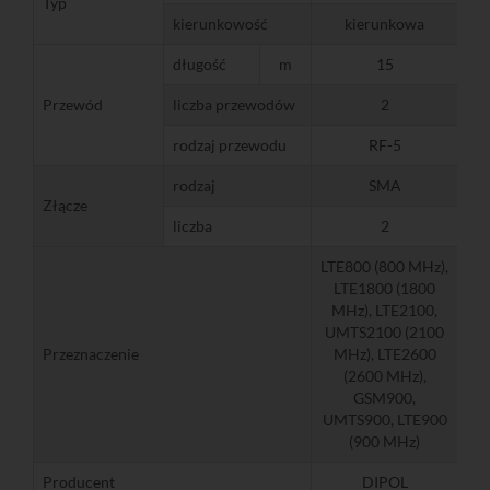
Typ
kierunkowość
kierunkowa
długość
m
15
Przewód
liczba przewodów
2
rodzaj przewodu
RF-5
rodzaj
SMA
Złącze
liczba
2
LTE800 (800 MHz),
LTE1800 (1800
MHz), LTE2100,
UMTS2100 (2100
Przeznaczenie
MHz), LTE2600
(2600 MHz),
GSM900,
UMTS900, LTE900
(900 MHz)
Producent
DIPOL